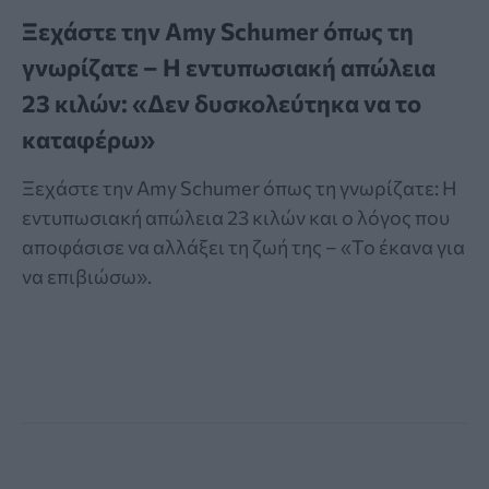
Ξεχάστε την Amy Schumer όπως τη
γνωρίζατε – Η εντυπωσιακή απώλεια
23 κιλών: «Δεν δυσκολεύτηκα να το
καταφέρω»
Ξεχάστε την Amy Schumer όπως τη γνωρίζατε: Η
εντυπωσιακή απώλεια 23 κιλών και ο λόγος που
αποφάσισε να αλλάξει τη ζωή της – «Το έκανα για
να επιβιώσω».