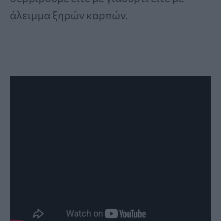
άλειμμα ξηρών καρπών.