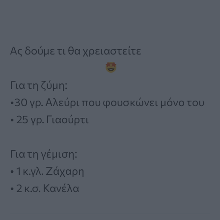
Ας δούμε τι θα χρειαστείτε
Για τη ζύμη:
•30 γρ. Αλεύρι που φουσκώνει μόνο του
• 25 γρ. Γιαούρτι
Για τη γέμιση:
• 1 κ.γλ. Ζάχαρη
• 2 κ.σ. Κανέλα