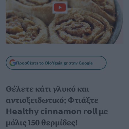
Προσθέστε το OloYgeia.gr στην Google
Θέλετε κάτι γλυκό και
αντιοξειδωτικό; Φτιάξτε
𝗛𝗲𝗮𝗹𝘁𝗵𝘆 𝗰𝗶𝗻𝗻𝗮𝗺𝗼𝗻 𝗿𝗼𝗹𝗹 με
μόλις 150 θερμίδες!