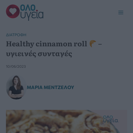
Μετάβαση
στο
Main
περιεχόμενο
Men
ΔΙΑΤΡΟΦΉ
Healthy cinnamon roll
–
υγιεινές συνταγές
10/06/2023
ΜΑΡΊΑ ΜΕΝΤΖΈΛΟΥ