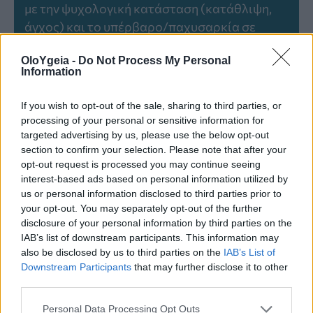
με την ψυχολογική κατάσταση (κατάθλιψη,
άγχος) και το υπέρβαρο/παχυσαρκία σε
Ελληνικό ενήλικο πληθυσμό.».
OloYgeia -
Do Not Process My Personal
Information
If you wish to opt-out of the sale, sharing to third parties, or
processing of your personal or sensitive information for
targeted advertising by us, please use the below opt-out
VIDEO
ΓΙΑΟΎΡΤΙ
ΖΑΧΑΡΗ
ΚΑΝΈΛΑ
section to confirm your selection. Please note that after your
opt-out request is processed you may continue seeing
ΣΥΝΤΑΓΉ
interest-based ads based on personal information utilized by
us or personal information disclosed to third parties prior to
your opt-out. You may separately opt-out of the further
disclosure of your personal information by third parties on the
IAB’s list of downstream participants. This information may
also be disclosed by us to third parties on the
IAB’s List of
Downstream Participants
that may further disclose it to other
third parties.
Just in
Personal Data Processing Opt Outs