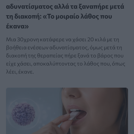
αδυνατίσματος αλλά τα ξαναπήρε μετά
τη διακοπή: «Το μοιραίο λάθος που
έκανα»
Μια 30χρονη κατάφερε να χάσει 20 κιλά με τη
βοήθεια ενέσεων αδυνατίσματος, όμως μετά τη
διακοπή της θεραπείας πήρε ξανά το βάρος που
είχε χάσει, αποκαλύπτοντας το λάθος που, όπως
λέει, έκανε.