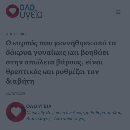
Μετάβαση
στο
Main
περιεχόμενο
Men
ΔΙΑΤΡΟΦΉ
Ο καρπός που γεννήθηκε από τα
δάκρυα γυναίκας και βοηθάει
στην απώλεια βάρους, είναι
θρεπτικός και ρυθμίζει τον
διαβήτη
20/07/2025
ΌΛΟ ΥΓΕΊΑ
Medically Reviewed by
:
Δήμητρα Ευθυμιοπούλου,
Διαιτολόγος - Διατροφολόγος