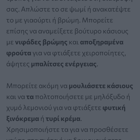
σας. Απλώστε το σε ψωμί ή ανακατέψτε
το με γιαούρτι ή βρώμη. Μπορείτε
επίσης να αναμείξετε βούτυρο κάσιους
με
νιφάδες βρώμης
και
αποξηραμένα
φρούτα
για να φτιάξετε χειροποίητες,
άψητες
μπαλίτσες ενέργειας
.
Μπορείτε ακόμη να
μουλιάσετε κάσιους
και να
τα
πολτοποιήσετε με μηλόξυδο ή
χυμό λεμονιού για να φτιάξετε
φυτική
ξινόκρεμα
ή
τυρί κρέμα
.
Χρησιμοποιήστε τα για να προσθέσετε