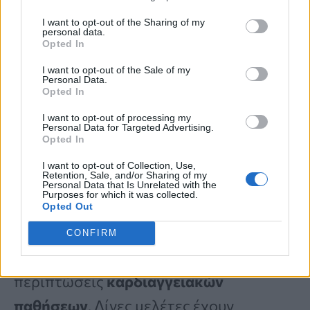
απορροφώνται. Ως αποτέλεσμα, τα
I want to opt-out of the Sharing of my
οφέλη για την απώλεια βάρους μπορεί
personal data.
Opted In
να είναι ισχυρότερα με την κατανάλωση
I want to opt-out of the Sale of my
ολόκληρων, «ωμών» κάσιους, αν και
Personal Data.
Opted In
απαιτείται περισσότερη έρευνα για
I want to opt-out of processing my
επιβεβαίωση.
Personal Data for Targeted Advertising.
Opted In
I want to opt-out of Collection, Use,
3. Βελτιώνει την υγεία της καρδιάς
Retention, Sale, and/or Sharing of my
Personal Data that Is Unrelated with the
Purposes for which it was collected.
Διατροφές πλούσιες σε
ξηρούς
Opted Out
καρπούς
, συμπεριλαμβανομένων των
CONFIRM
κάσιους, έχουν
συνδεθεί
με λιγότερες
περιπτώσεις
καρδιαγγειακών
παθήσεων
. Λίγες μελέτες έχουν