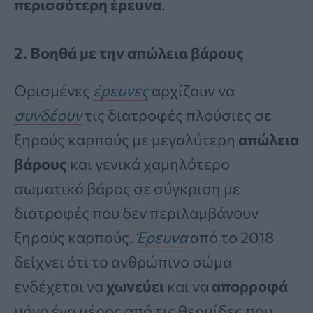
περισσότερη έρευνα
.
2. Βοηθά με την απώλεια βάρους
Ορισμένες
έρευνες
αρχίζουν να
συνδέουν
τις διατροφές πλούσιες σε
ξηρούς καρπούς με μεγαλύτερη
απώλεια
βάρους
και γενικά χαμηλότερο
σωματικό βάρος σε σύγκριση με
διατροφές που δεν περιλαμβάνουν
ξηρούς καρπούς.
Έρευνα
από το 2018
δείχνει ότι το ανθρώπινο σώμα
ενδέχεται να
χωνεύει
και να
απορροφά
μόνο ένα μέρος από τις θερμίδες που