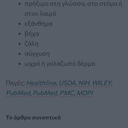
πρήξιμο στη γλώσσα, στο στόμα ή
στον λαιμό
εξάνθημα
βήχα
ζάλη
σύγχυση
ωχρό ή γαλαζωπό δέρμα
Πηγές:
Healthline
,
USDA
,
NIH
,
WILEY
,
PubMed
,
PubMed
,
PMC
,
MDPI
Το άρθρο συνοπτικά