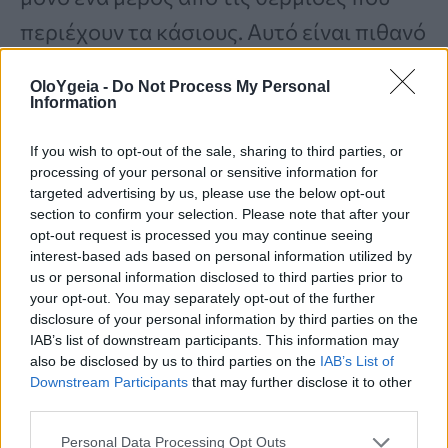
περιέχουν τα κάσιους. Αυτό είναι πιθανό
να οφείλεται στο γεγονός ότι ένα
OloYgeia -
Do Not Process My Personal
ποσοστό των λιπαρών τους
παραμένει
Information
παγιδευμένο στα
ινώδη τοιχώματα
του
If you wish to opt-out of the sale, sharing to third parties, or
κάσιου και
δεν απορροφάται κατά την
processing of your personal or sensitive information for
targeted advertising by us, please use the below opt-out
πέψη
.
section to confirm your selection. Please note that after your
opt-out request is processed you may continue seeing
interest-based ads based on personal information utilized by
Από την άλλη, το
ψήσιμο των ξηρών
us or personal information disclosed to third parties prior to
your opt-out. You may separately opt-out of the further
καρπών
μπορεί να αυξήσει την
disclosure of your personal information by third parties on the
IAB’s list of downstream participants. This information may
ικανότητα του οργανισμού να τους
also be disclosed by us to third parties on the
IAB’s List of
χωνεύει πλήρως, αυξάνοντας έτσι τον
Downstream Participants
that may further disclose it to other
third parties.
αριθμό των θερμίδων
που
Personal Data Processing Opt Outs