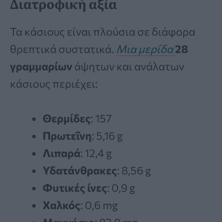
Διατροφική αξία
Τα κάσιους είναι πλούσια σε διάφορα
θρεπτικά συστατικά.
Μια μερίδα
28
γραμμαρίων
άψητων και ανάλατων
κάσιους περιέχει:
Θερμίδες
: 157
Πρωτεΐνη
: 5,16 g
Λιπαρά
: 12,4 g
Υδατάνθρακες
: 8,56 g
Φυτικές ίνες
: 0,9 g
Χαλκός
: 0,6 mg