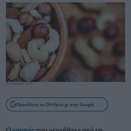
Φωτογραφία: 123rf
Προσθέστε το OloYgeia.gr στην Google
Ο
καρπός
που γεννήθηκε από τα