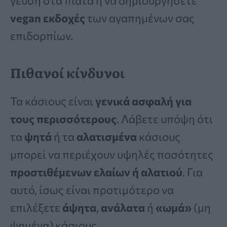
γεύση στα πιάτα ή να δημιουργήσετε
vegan εκδοχές
των αγαπημένων σας
επιδορπίων.
Πιθανοί κίνδυνοι
Τα κάσιους είναι
γενικά ασφαλή για
τους περισσότερους
. Λάβετε υπόψη ότι
τα
ψητά
ή τα
αλατισμένα
κάσιους
μπορεί να περιέχουν υψηλές ποσότητες
προστιθέμενων ελαίων ή αλατιού
. Για
αυτό, ίσως είναι προτιμότερο να
επιλέξετε
άψητα
,
ανάλατα
ή
«ωμά»
(μη
ψημένα) κάσιους.