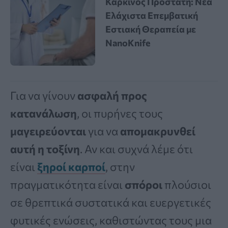
Καρκίνος Προστάτη: Νέα
Ελάχιστα Επεμβατική
Εστιακή Θεραπεία με
NanoKnife
Για να γίνουν
ασφαλή προς
κατανάλωση
, οι πυρήνες τους
μαγειρεύονται
για να
απομακρυνθεί
αυτή η τοξίνη
. Αν και συχνά λέμε ότι
είναι
ξηροί καρποί
, στην
πραγματικότητα είναι
σπόροι
πλούσιοι
σε θρεπτικά συστατικά και ευεργετικές
φυτικές ενώσεις, καθιστώντας τους μια