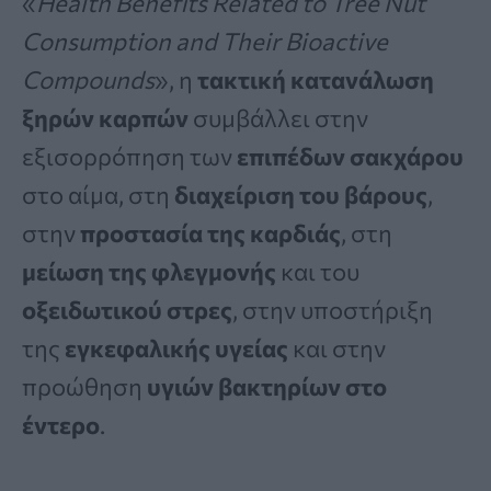
«
Health Benefits Related to Tree Nut
Consumption and Their Bioactive
Compounds
», η
τακτική κατανάλωση
ξηρών καρπών
συμβάλλει στην
εξισορρόπηση των
επιπέδων σακχάρου
στο αίμα, στη
διαχείριση του βάρους
,
στην
προστασία της καρδιάς
, στη
μείωση της φλεγμονής
και του
οξειδωτικού στρες
, στην υποστήριξη
της
εγκεφαλικής υγείας
και στην
προώθηση
υγιών βακτηρίων στο
έντερο
.