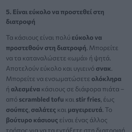
5. Είναι εύκολο να προστεθεί στη
διατροφή
Τα κάσιους είναι πολύ
εύκολο να
προστεθούν στη διατροφή
. Μπορείτε
να τα καταναλώσετε «ωμά» ή ψητά.
Αποτελούν εύκολο και υγιεινό
σνακ
.
Μπορείτε να ενσωματώσετε
ολόκληρα
ή
αλεσμένα
κάσιους σε διάφορα πιάτα –
από
scrambled tofu
και
stir fries
, έως
σούπες
,
σαλάτες
και
μαγειρευτά
. Το
βούτυρο κάσιους
είναι ένας άλλος
τρόπος για να τα εντάξετε στη διατροφή