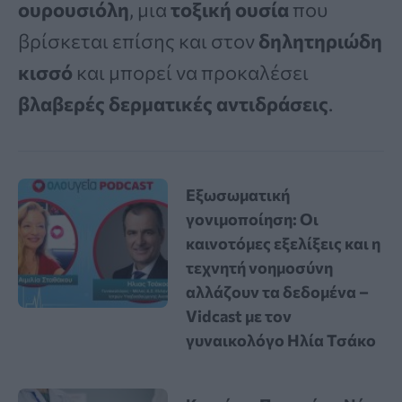
ουρουσιόλη
, μια
τοξική ουσία
που
βρίσκεται επίσης και στον
δηλητηριώδη
κισσό
και μπορεί να προκαλέσει
βλαβερές δερματικές αντιδράσεις
.
Εξωσωματική
γονιμοποίηση: Οι
καινοτόμες εξελίξεις και η
τεχνητή νοημοσύνη
αλλάζουν τα δεδομένα –
Vidcast με τον
γυναικολόγο Ηλία Τσάκο