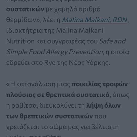
συστατικών
με χαμηλό αριθμό
θερμίδων», λέει η
Malina Malkani, RDN
,
ιδιοκτήτρια της Malina Malkani
Nutrition και συγγραφέας του
Safe and
Simple Food Allergy Prevention
, η οποία
εδρεύει στο Rye της Νέας Υόρκης.
«Η κατανάλωση μιας
ποικιλίας τροφών
πλούσιας σε θρεπτικά συστατικά,
όπως
η ροβίτσα, διευκολύνει τη
λήψη όλων
των θρεπτικών συστατικών
που
χρειάζεται το σώμα μας για βέλτιστη