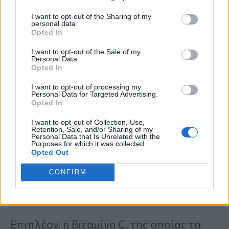
διατροφική λέξη «φυτοθρεπτικά
I want to opt-out of the Sharing of my
personal data.
συστατικά» να χρησιμοποιείται στο
Opted In
παρελθόν και υπάρχει λόγος για τον
I want to opt-out of the Sale of my
Personal Data.
οποίο πολλοί ειδικοί αναφέρονται σε
Opted In
αυτά. Τα φυτοθρεπτικά συστατικά
I want to opt-out of processing my
Personal Data for Targeted Advertising.
μπορεί να μειώσουν τις πιθανότητές σας
Opted In
να αναπτύξετε μια σειρά από
I want to opt-out of Collection, Use,
Retention, Sale, and/or Sharing of my
διαφορετικές ασθένειες, όπως η
Personal Data that Is Unrelated with the
Purposes for which it was collected.
αρθρίτιδα, ο διαβήτης, ο καρκίνος, η
Opted Out
νόσος Αλτσχάιμερ και οι καρδιαγγειακές
CONFIRM
παθήσεις, .
Επιπλέον, η βιταμίνη C, της οποίας τα