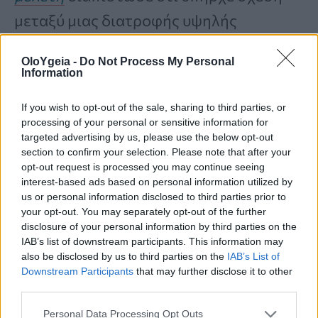
μεταξύ μιας διατροφής υψηλής
περιεκτικότητας σε κάλιο και
OloYgeia -
Do Not Process My Personal
χαμηλότερης αρτηριακής πίεσης ειδικά
Information
στις γυναίκες. Αυτά τα ευρήματα
If you wish to opt-out of the sale, sharing to third parties, or
υποδηλώνουν επίσης ότι μια διατροφή
processing of your personal or sensitive information for
targeted advertising by us, please use the below opt-out
πλούσια σε κάλιο μπορεί να βοηθήσει
section to confirm your selection. Please note that after your
και στη μείωση των αρνητικών
opt-out request is processed you may continue seeing
interest-based ads based on personal information utilized by
επιπτώσεων μιας δίαιτας υψηλής
us or personal information disclosed to third parties prior to
your opt-out. You may separately opt-out of the further
περιεκτικότητας σε νάτριο.
disclosure of your personal information by third parties on the
IAB’s list of downstream participants. This information may
also be disclosed by us to third parties on the
IAB’s List of
5. Τα φυτοθρεπτικά
συστατικά
Downstream Participants
that may further disclose it to other
third parties.
Πιθανότατα έχετε ακούσει τη
Personal Data Processing Opt Outs