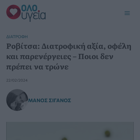
Μετάβαση
στο
Main
περιεχόμενο
Men
ΔΙΑΤΡΟΦΉ
Ροβίτσα: Διατροφική αξία, οφέλη
και παρενέργειες – Ποιοι δεν
πρέπει να τρώνε
22/02/2024
ΜΆΝΟΣ ΣΙΓΑΝΌΣ