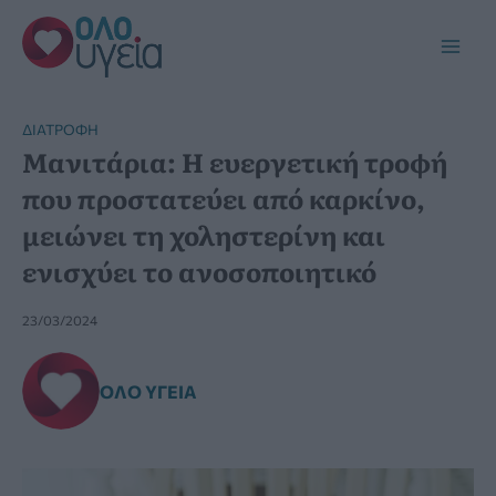
Μετάβαση
στο
Main
περιεχόμενο
Men
ΔΙΑΤΡΟΦΉ
Μανιτάρια: H ευεργετική τροφή
που προστατεύει από καρκίνο,
μειώνει τη χοληστερίνη και
ενισχύει το ανοσοποιητικό
23/03/2024
ΌΛΟ ΥΓΕΊΑ