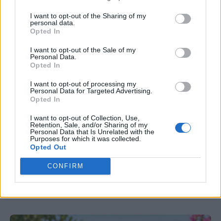
I want to opt-out of the Sharing of my
personal data.
Opted In
I want to opt-out of the Sale of my
ΠΡΟΣΩΠΙΚΗ ΜΑΡΤΥΡΙΑ
Personal Data.
Opted In
«Μου έδιναν 2,5 χρόνια ζωής»: Η
I want to opt-out of processing my
Personal Data for Targeted Advertising.
ιστορία της γυναίκας που νίκησε τα
Opted In
προγνωστικά και έδωσε φωνή στους
I want to opt-out of Collection, Use,
ασθενείς
Retention, Sale, and/or Sharing of my
Personal Data that Is Unrelated with the
Purposes for which it was collected.
Δεκαέξι χρόνια μετά τη διάγνωση με πνευμονική
Opted Out
αρτηριακή υπέρταση, η Ιωάννα Αλυσανδράτου
CONFIRM
μοιράζεται την ιστορία της και συνεχίζει να δίνει
μάχη για τους ασθενείς.