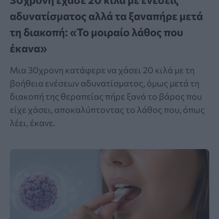
αδυνατίσματος αλλά τα ξαναπήρε μετά
τη διακοπή: «Το μοιραίο λάθος που
έκανα»
Μια 30χρονη κατάφερε να χάσει 20 κιλά με τη
βοήθεια ενέσεων αδυνατίσματος, όμως μετά τη
διακοπή της θεραπείας πήρε ξανά το βάρος που
είχε χάσει, αποκαλύπτοντας το λάθος που, όπως
λέει, έκανε.