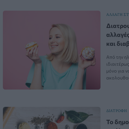
ΑΛΛΑΓΗ ΣΤ
Διατροφ
αλλαγέ
και δια
Από την ηλ
ιδιαιτέρως
μόνο για ν
ακολουθούν
ΔΙΑΤΡΟΦΉ
Το δημο