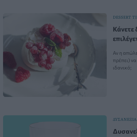
DESSERT T
Κάνετε 
επιλέγετ
Αν η απώλε
πρέπει) να
ιδανικό;
ΔΥΣΑΝΕΞΙΑ
Δυσανεξ