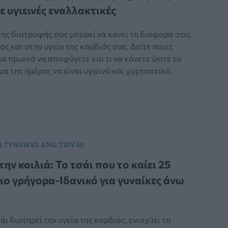
ε υγιεινές εναλλακτικές
ης διατροφής σας μπορεί να κάνει τη διαφορά στις
ας και στην υγεία της καρδιάς σας. Δείτε ποιες
ια πρωινό να αποφύγετε και τι να κάνετε ώστε το
α της ημέρας να είναι υγιεινό και χορταστικό.
Α ΓΥΝΑΙΚΕΣ ΑΝΩ ΤΩΝ 50
ην κοιλιά: Το τσάι που το καίει 25
ιο γρήγορα-Ιδανικό για γυναίκες άνω
άι διατηρεί την υγεία της καρδιάς, ενισχύει τη