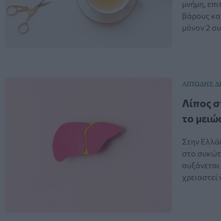
μνήμη, επι
βάρους και
μόνον 2 συ
ΛΙΠΩΔΗΣ Δ
Λίπος σ
το μειώ
Στην Ελλά
στο συκώτ
αυξάνεται 
χρειαστεί