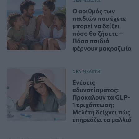
Ο αριθμός των
παιδιών που έχετε
μπορεί να δείξει
πόσο θα ζήσετε –
Πόσα παιδιά
φέρνουν μακροζωία
ΝΕΑ ΜΕΛΕΤΗ
Ενέσεις
αδυνατίσματος:
Προκαλούν τα GLP-
1 τριχόπτωση;
Μελέτη δείχνει πώς
επηρεάζει τα μαλλιά