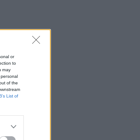
sonal or
ection to
ou may
 personal
out of the
 downstream
B’s List of