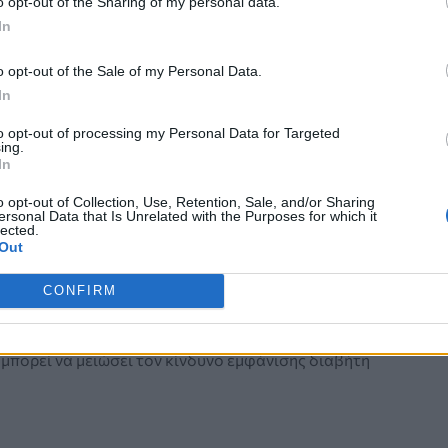
o opt-out of the Sharing of my personal data.
μπορεί να αποβεί θανατηφόρος.
In
o opt-out of the Sale of my Personal Data.
In
to opt-out of processing my Personal Data for Targeted
ing.
ΕΧΕΙ ΤΗΝ ΟΥΡΑ
In
το που μειώνει τον κίνδυνο να πάθετε
o opt-out of Collection, Use, Retention, Sale, and/or Sharing
ersonal Data that Is Unrelated with the Purposes for which it
 – Το καλύτερο για την αντίσταση
lected.
Out
σουλίνη
CONFIRM
δείχνει ότι η κατανάλωση μεγαλύτερης ποσότητας
υγκεκριμένο φρούτο όταν έχετε αντίσταση στην
 μπορεί να μειώσει τον κίνδυνο εμφάνισης διαβήτη