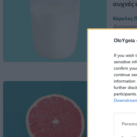
συχνές 
Κάρολος 
Διατροφο
Η λακτόζη 
OloYgeia 
γάλα και σ
διασπαστε
If you wish 
χρειάζεται
sensitive in
confirm you
continue se
information 
ΑΛΛΗΛΕΠΙ
further disc
participants
Πότε ο 
Downstream 
Αν παίρ
Ο χυμός γ
Persona
σας γεύμα,
βιταμίνες 