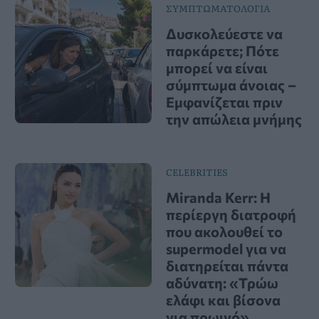
ΣΥΜΠΤΩΜΑΤΟΛΟΓΙΑ
Δυσκολεύεστε να
παρκάρετε; Πότε
μπορεί να είναι
σύμπτωμα άνοιας –
Εμφανίζεται πριν
την απώλεια μνήμης
CELEBRITIES
Miranda Kerr: Η
περίεργη διατροφή
που ακολουθεί το
supermodel για να
διατηρείται πάντα
αδύνατη: «Τρώω
ελάφι και βίσονα
για πρωινό»