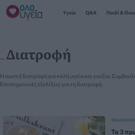
Μετάβαση
στο
Yγεία
Q&A
Παιδί & Οικ
περιεχόμενο
Διατροφή
Η σωστή διατροφή για καλή υγεία και ευεξία. Συμβουλέ
Επιστημονικές εξελίξεις για τη διατροφή.
BREAKFAS
Τα 3 πρ