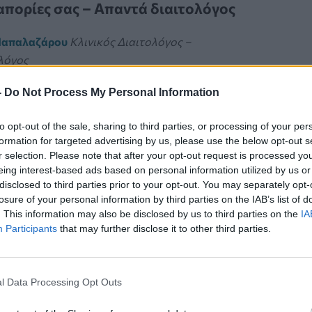
απορίες σας – Απαντά διαιτολόγος
Παπαλαζάρου
Κλινικός Διαιτολόγος –
λόγος
είναι ένα είδος φυσικής ζάχαρης που υπάρχει στο
-
Do Not Process My Personal Information
τα γαλακτοκομικά προϊόντα, η οποία για να
ί και να αφομοιωθεί μέσα στον οργανισμό μας
to opt-out of the sale, sharing to third parties, or processing of your per
 ένα ένζυμο, τη λακτάση.
formation for targeted advertising by us, please use the below opt-out s
r selection. Please note that after your opt-out request is processed y
eing interest-based ads based on personal information utilized by us or
disclosed to third parties prior to your opt-out. You may separately opt-
ΔΡΑΣΗ ΦΑΡΜΑΚΩΝ
losure of your personal information by third parties on the IAB’s list of
. This information may also be disclosed by us to third parties on the
IA
χυμός γκρέιπφρουτ είναι επικίνδυνος-
Participants
that may further disclose it to other third parties.
νετε αυτά τα φάρμακα μην τον πιείτε
κρέιπφρουτ, που ίσως απολαμβάνετε με το πρωινό
l Data Processing Opt Outs
 είναι νόστιμος, αρκετά υγιεινός και γεμάτος
και μέταλλα. Αλλά αν τον αναμείξτε με κάποια