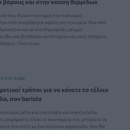
 βάρους και στην καύση θερμίδων
κά που δίνουν νοστιμιά στα πιάτα μας
ται από αναρίθμητα οφέλη για την υγεία. Ένα από
βρίσκεται και σε ένα δημοφιλές μείγμα
ν, θα σας βοηθήσει να πετύχετε και τους στόχους
άρους. Ποιο είναι;
Η ΤΟΥ ΚΑΦΕ
ρετικοί τρόποι για να κάνετε το τέλειο
α, σαν barista
ουτσίνο, latte και macchiato και matcha latte.
ος ροφήματος είναι το αγαπημένο σας μπορείτε να
σετε στο σπίτι με ένα πλούσιο αφρόγαλα, που θα