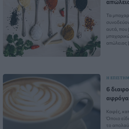
απώλεια
Τα μπαχαρι
συνοδεύον
αυτά, που 
μπαχαρικώ
απώλειας β
Η ΕΠΙΣΤΗΜ
6 διαφο
αφρόγαλ
Καφές, καπ
Όποιο είδ
το απολαύ