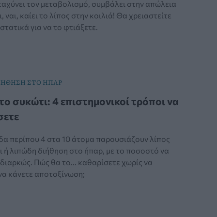
ταχύνει τον μεταβολισμό, συμβάλει στην απώλεια
, ναι, καίει το λίπος στην κοιλιά! Θα χρειαστείτε
στατικά για να το φτιάξετε.
ΙΗΘΗΣΗ ΣΤΟ ΗΠΑΡ
το συκώτι: 4 επιστημονικοί τρόποι να
σετε
δα περίπου 4 στα 10 άτομα παρουσιάζουν λίπος
ι ή λιπώδη διήθηση στο ήπαρ, με το ποσοστό να
διαρκώς. Πώς θα το... καθαρίσετε χωρίς να
 να κάνετε αποτοξίνωση;