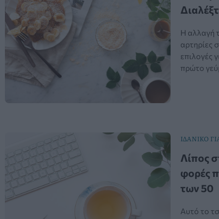
Διαλέξτ
Η αλλαγή τ
αρτηρίες σ
επιλογές γ
πρώτο γεύμ
ΙΔΑΝΙΚΟ ΓΙ
Λίπος στ
φορές π
των 50
Αυτό το τσ