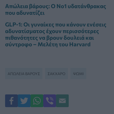
Απώλεια βάρους: Ο Νο1 υδατάνθρακας
που αδυνατίζει
GLP-1: Οι γυναίκες που κάνουν ενέσεις
αδυνατίσματος έχουν περισσότερες
πιθανότητες να βρουν δουλειά και
σύντροφο – Μελέτη του Harvard
ΑΠΏΛΕΙΑ ΒΆΡΟΥΣ
ΣΆΚΧΑΡΟ
ΨΩΜΊ