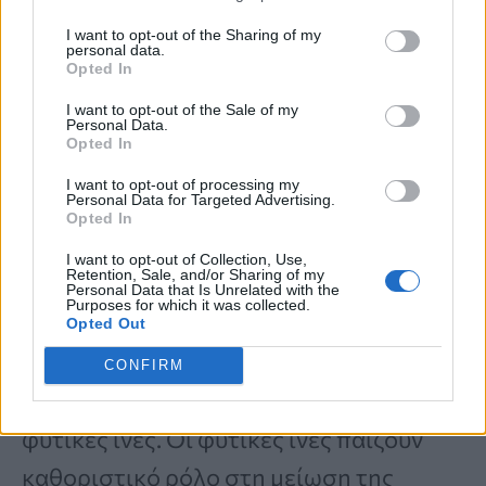
I want to opt-out of the Sharing of my
«
Επειδή το ψωμί σικάλεως είναι
χαμηλό
personal data.
Opted In
σε θερμίδες
και αρκετά χορταστικό,
I want to opt-out of the Sale of my
μπορεί να σας βοηθήσει να αποφύγετε
Personal Data.
Opted In
την υπερκατανάλωση τροφής,
I want to opt-out of processing my
διατηρώντας σας σε θερμιδικό
Personal Data for Targeted Advertising.
Opted In
έλλειμμα
», λέει η Van Doren.
I want to opt-out of Collection, Use,
Retention, Sale, and/or Sharing of my
Personal Data that Is Unrelated with the
3. Ψωμί ολικής άλεσης
Purposes for which it was collected.
Opted Out
Τα ψωμιά ολικής άλεσης είναι
πλούσια
CONFIRM
σε φυτικές ίνες
, ιδιαίτερα σε αδιάλυτες
φυτικές ίνες. Οι φυτικές ίνες παίζουν
καθοριστικό ρόλο στη μείωση της