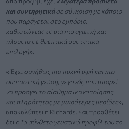
από προζύμι έχει «
λιγότερα πρόσθετα
και συντηρητικά
σε σύγκριση με κάποιο
που παράγεται στο εμπόριο,
καθιστώντας το μια πιο υγιεινή και
πλούσια σε θρεπτικά συστατικά
επιλογή
».
«Έχ
ει συνήθως πιο πυκνή υφή και πιο
ουσιαστική γεύση, γεγονός που μπορεί
να προάγει το αίσθημα ικανοποίησης
και πληρότητας με μικρότερες μερίδες
»,
αποκαλύπτει η Richards. Και προσθέτει
ότι «
Το σύνθετο γευστικό προφίλ του το