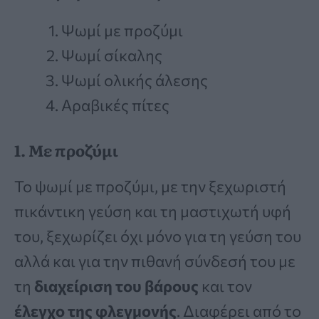
Ψωμί με προζύμι
Ψωμί σίκαλης
Ψωμί ολικής άλεσης
Αραβικές πίτες
1. Με προζύμι
Το ψωμί με προζύμι, με την ξεχωριστή
πικάντικη γεύση και τη μαστιχωτή υφή
του, ξεχωρίζει όχι μόνο για τη γεύση του
αλλά και για την πιθανή σύνδεσή του με
τη
διαχείριση του βάρους
και τον
έλεγχο της φλεγμονής
. Διαφέρει από το