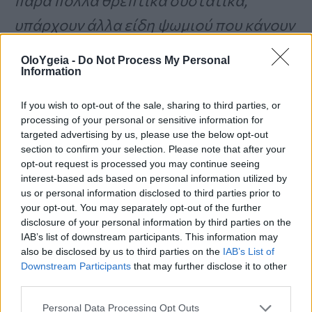
πάρα πολλά θρεπτικά συστατικά,
υπάρχουν άλλα είδη ψωμιού που κάνουν
καλό στον οργανισμό
» τονίζει η
OloYgeia -
Do Not Process My Personal
διατροφολόγος Christine VanDoren.
Information
If you wish to opt-out of the sale, sharing to third parties, or
Ένα από αυτά τα ψωμιά είναι το ψωμί
processing of your personal or sensitive information for
targeted advertising by us, please use the below opt-out
σίκαλης, καθώς, όπως λέει, «
τυπικά, μια
section to confirm your selection. Please note that after your
opt-out request is processed you may continue seeing
φέτα περιέχει μόνο 65 θερμίδες
». Είναι
interest-based ads based on personal information utilized by
επίσης μια επιλογή πλούσια σε θρεπτικά
us or personal information disclosed to third parties prior to
your opt-out. You may separately opt-out of the further
συστατικά που μπορεί να βοηθήσει στην
disclosure of your personal information by third parties on the
IAB’s list of downstream participants. This information may
απώλεια βάρους
, ενώ περιέχει επίσης
also be disclosed by us to third parties on the
IAB’s List of
σελήνιο, θειαμίνη, μαγγάνιο, κάλιο και
Downstream Participants
that may further disclose it to other
third parties.
φυτικές ίνες.
Personal Data Processing Opt Outs