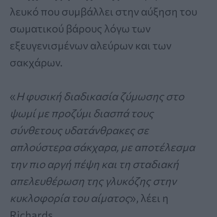
λευκό που συμβάλλει στην αύξηση του
σωματικού βάρους λόγω των
εξευγενισμένων αλεύρων και των
σακχάρων.
«
Η φυσική διαδικασία ζύμωσης στο
ψωμί με προζύμι διασπά τους
σύνθετους υδατάνθρακες σε
απλούστερα σάκχαρα, με αποτέλεσμα
την πιο αργή πέψη και τη σταδιακή
απελευθέρωση της γλυκόζης στην
κυκλοφορία του αίματος
», λέει η
Richards.