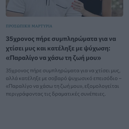
ΠΡΟΣΩΠΙΚΗ ΜΑΡΤΥΡΙΑ
35χρονος πήρε συμπληρώματα για να
χτίσει μυς και κατέληξε με ψύχωση:
«Παραλίγο να χάσω τη ζωή μου»
35χρονος πήρε συμπληρώματα για να χτίσει μυς,
αλλά κατέληξε με σοβαρό ψυχωσικό επεισόδιο –
«Παραλίγο να χάσω τη ζωή μου», εξομολογείται
περιγράφοντας τις δραματικές συνέπειες.