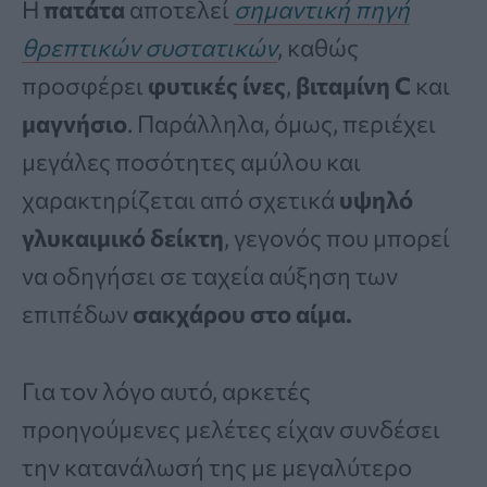
Η
πατάτα
αποτελεί
σημαντική πηγή
θρεπτικών συστατικών
, καθώς
προσφέρει
φυτικές ίνες
,
βιταμίνη C
και
μαγνήσιο
. Παράλληλα, όμως, περιέχει
μεγάλες ποσότητες αμύλου και
χαρακτηρίζεται από σχετικά
υψηλό
γλυκαιμικό δείκτη
, γεγονός που μπορεί
να οδηγήσει σε ταχεία αύξηση των
επιπέδων
σακχάρου στο αίμα.
Για τον λόγο αυτό, αρκετές
προηγούμενες μελέτες είχαν συνδέσει
την κατανάλωσή της με μεγαλύτερο