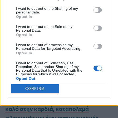
ποσοστό
εμφάνισης
διαβήτη τύπου 2
.
I want to opt-out of the Sharing of my
personal data.
Opted In
Ειδικότερα, όταν οι τηγανητές πατάτες
I want to opt-out of the Sale of my
Personal Data.
γίνονταν αντικατάσταση από
Opted In
δημητριακά ολικής άλεσης
, το
ποσοστό
I want to opt-out of processing my
Personal Data for Targeted Advertising.
εμφάνισης
διαβήτη
ήταν κατά
19%
Opted In
χαμηλότερο.
Αντίθετα, η αντικατάσταση
I want to opt-out of Collection, Use,
Retention, Sale, and/or Sharing of my
Personal Data that Is Unrelated with the
της πατάτας με λευκό ρύζι συνδέθηκε με
Purposes for which it was collected.
Opted Out
αυξημένο κίνδυνο εμφάνισης της νόσου.
CONFIRM
Το βιολετί χνάρι της φύσης που κάνει
καλό στην καρδιά, καταπολεμά
φλεγμονές και έχει αντικαρκινικές