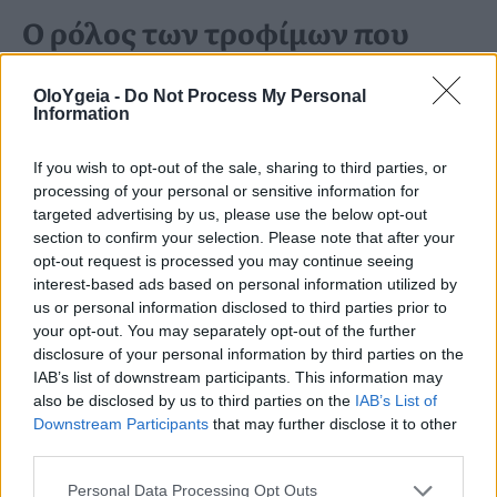
Ο ρόλος των τροφίμων που
αντικαθιστούν την πατάτα
OloYgeia -
Do Not Process My Personal
Information
Η μελέτη δεν περιορίστηκε μόνο στην
If you wish to opt-out of the sale, sharing to third parties, or
κατανάλωση πατάτας
, αλλά εξέτασε και
processing of your personal or sensitive information for
τι συμβαίνει όταν αυτή αντικαθίσταται
targeted advertising by us, please use the below opt-out
section to confirm your selection. Please note that after your
από άλλα
τρόφιμα πλούσια σε
opt-out request is processed you may continue seeing
interest-based ads based on personal information utilized by
υδατάνθρακες
.
us or personal information disclosed to third parties prior to
your opt-out. You may separately opt-out of the further
disclosure of your personal information by third parties on the
Οι επιστήμονες διαπίστωσαν ότι η
IAB’s list of downstream participants. This information may
also be disclosed by us to third parties on the
IAB’s List of
αντικατάσταση τριών εβδομαδιαίων
Downstream Participants
that may further disclose it to other
μερίδων πατάτας με δημητριακά ολικής
third parties.
άλεσης συνδέθηκε με
8% χαμηλότερο
Personal Data Processing Opt Outs