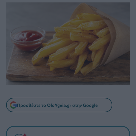
Προσθέστε το OloYgeia.gr στην Google