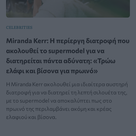
CELEBRITIES
Miranda Kerr: Η περίεργη διατροφή που
ακολουθεί το supermodel για να
διατηρείται πάντα αδύνατη: «Τρώω
ελάφι και βίσονα για πρωινό»
Η Miranda Kerr ακολουθεί μια ιδιαίτερα αυστηρή
διατροφή για να διατηρεί τη λεπτή σιλουέτα της,
με το supermodel να αποκαλύπτει πως στο
πρωινό της περιλαμβάνει ακόμη και κρέας
ελαφιού και βίσονα.