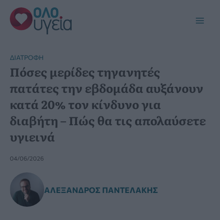
Μετάβαση
στο
Main
περιεχόμενο
Men
ΔΙΑΤΡΟΦΉ
Πόσες μερίδες τηγανητές
πατάτες την εβδομάδα αυξάνουν
κατά 20% τον κίνδυνο για
διαβήτη – Πώς θα τις απολαύσετε
υγιεινά
04/06/2026
ΑΛΈΞΑΝΔΡΟΣ ΠΑΝΤΕΛΆΚΗΣ