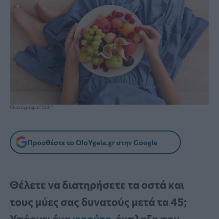
Φωτογραφία: 123rf
Προσθέστε το OloYgeia.gr στην Google
Θέλετε να διατηρήσετε τα οστά και
τους μύες σας δυνατούς μετά τα 45;
Υπάρχει ένα
φρούτο
-έκπληξη που