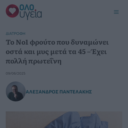
Μετάβαση
στο
Main
περιεχόμενο
Men
ΔΙΑΤΡΟΦΉ
Το Νο1 φρούτο που δυναμώνει
οστά και μυς μετά τα 45 – Έχει
πολλή πρωτεΐνη
09/06/2025
ΑΛΈΞΑΝΔΡΟΣ ΠΑΝΤΕΛΆΚΗΣ