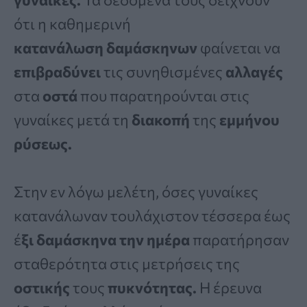
ότι η καθημερινή
κατανάλωση
δαμάσκηνων
φαίνεται να
επιβραδύνει
τις συνηθισμένες
αλλαγές
στα
οστά
που παρατηρούνται στις
γυναίκες μετά τη
διακοπή
της
εμμήνου
ρύσεως.
Στην εν λόγω μελέτη, όσες γυναίκες
κατανάλωναν τουλάχιστον τέσσερα έως
έ
ξι δαμάσκηνα την ημέρα
παρατήρησαν
σταθερότητα στις μετρήσεις της
οστικής
τους
πυκνότητας.
Η έρευνα