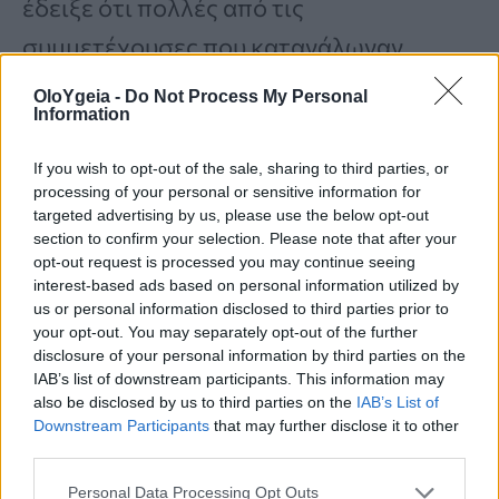
έδειξε ότι πολλές από τις
συμμετέχουσες που κατανάλωναν
δαμάσκηνα διατήρησαν την
ποιότητα
OloYgeia -
Do Not Process My Personal
Information
των
οστών
τους κατά τη διάρκεια ενός
έτους.
If you wish to opt-out of the sale, sharing to third parties, or
processing of your personal or sensitive information for
targeted advertising by us, please use the below opt-out
Οφέλη για τις γυναίκες μετά
section to confirm your selection. Please note that after your
opt-out request is processed you may continue seeing
την εμμηνόπαυση
interest-based ads based on personal information utilized by
us or personal information disclosed to third parties prior to
your opt-out. You may separately opt-out of the further
Για τις γυναίκες άνω των 45 ετών, η
disclosure of your personal information by third parties on the
IAB’s list of downstream participants. This information may
εμμηνόπαυση
σημαίνει αλλαγές στα
also be disclosed by us to third parties on the
IAB’s List of
επίπεδα
των
ορμονών
και
αυξημένο
Downstream Participants
that may further disclose it to other
third parties.
κίνδυνο απώλειας
της
οστικής
Personal Data Processing Opt Outs