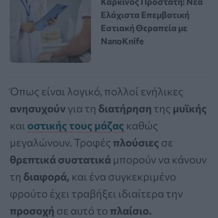
Καρκίνος Προστάτη: Νέα
Ελάχιστα Επεμβατική
Εστιακή Θεραπεία με
NanoKnife
Όπως είναι λογικό, πολλοί ενήλικες
ανησυχούν
για τη
διατήρηση
της
μυϊκής
και
οστικής
τους
μάζας
καθώς
μεγαλώνουν. Τροφές
πλούσιες
σε
θρεπτικά συστατικά
μπορούν να κάνουν
τη
διαφορά,
και ένα συγκεκριμένο
φρούτο έχει τραβήξει ιδιαίτερα την
προσοχή
σε αυτό το
πλαίσιο.