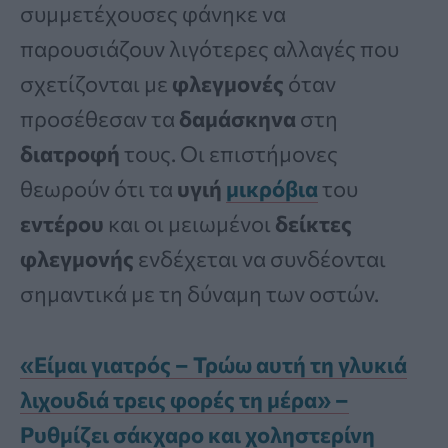
συμμετέχουσες φάνηκε να
παρουσιάζουν λιγότερες αλλαγές που
σχετίζονται με
φλεγμονές
όταν
προσέθεσαν τα
δαμάσκηνα
στη
διατροφή
τους. Οι επιστήμονες
θεωρούν ότι τα
υγιή
μικρόβια
του
εντέρου
και οι μειωμένοι
δείκτες
φλεγμονής
ενδέχεται να συνδέονται
σημαντικά με τη δύναμη των οστών.
«Είμαι γιατρός – Τρώω αυτή τη γλυκιά
λιχουδιά τρεις φορές τη μέρα» –
Ρυθμίζει σάκχαρο και χοληστερίνη