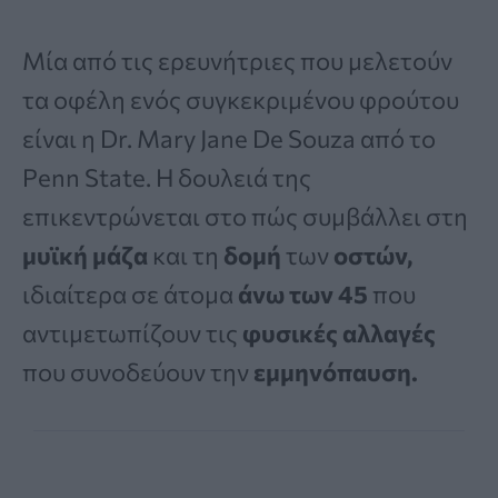
Μία από τις ερευνήτριες που μελετούν
τα οφέλη ενός συγκεκριμένου φρούτου
είναι η Dr. Mary Jane De Souza από το
Penn State. Η δουλειά της
επικεντρώνεται στο πώς συμβάλλει στη
μυϊκή μάζα
και τη
δομή
των
οστών,
ιδιαίτερα σε άτομα
άνω των 45
που
αντιμετωπίζουν τις
φυσικές αλλαγές
που συνοδεύουν την
εμμηνόπαυση.