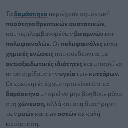
Τα
δαμάσκηνα
περιέχουν σημαντική
ποσότητα θρεπτικών συστατικών,
συμπεριλαμβανομένων
βιταμινών
και
πολυφαινολών.
Οι
πολυφαινόλες
είναι
χημικές ενώσεις
που συνδέονται με
αντιοξειδωτικές ιδιότητες
και μπορεί να
υποστηρίξουν την
υγεία
των
κυττάρων.
Οι ερευνητές έχουν προτείνει ότι τα
δαμάσκηνα
μπορεί να μην βοηθούν μόνο
στη
χώνευση,
αλλά και στη διατήρηση
των
μυών
και των
οστών
σε καλή
κατάσταση.