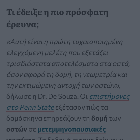
Τι έδειξε η πιο πρόσφατη
έρευνα;
«Αυτή είναι η πρώτη τυχαιοποιημένη
ελεγχόμενη μελέτη που εξετάζει
τρισδιάστατα αποτελέσματα στα οστά,
όσον αφορά τη δομή, τη γεωμετρία και
την εκτιμώμενη αντοχή των οστών»,
δήλωσε η Dr. De Souza. Οι
επιστήμονες
στο Penn State
εξέτασαν πώς τα
δαμάσκηνα επηρεάζουν τη
δομή
των
οστών
σε
μετεμμηνοπαυσιακές
γυναίκες.
Τα δεδομένα τους δείχνουν