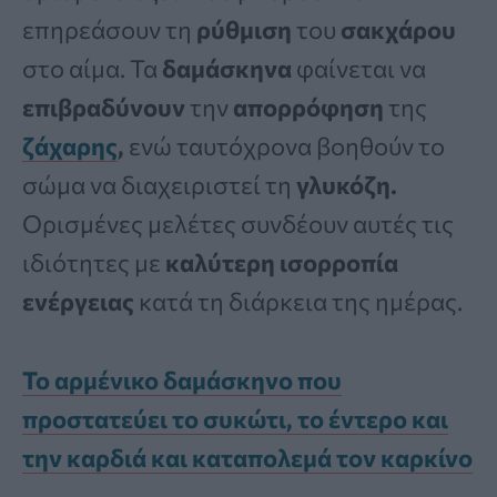
επηρεάσουν τη
ρύθμιση
του
σακχάρου
στο αίμα. Τα
δαμάσκηνα
φαίνεται να
επιβραδύνουν
την
απορρόφηση
της
ζάχαρης
,
ενώ ταυτόχρονα βοηθούν το
σώμα να διαχειριστεί τη
γλυκόζη.
Ορισμένες μελέτες συνδέουν αυτές τις
ιδιότητες με
καλύτερη
ισορροπία
ενέργειας
κατά τη διάρκεια της ημέρας.
Το αρμένικο δαμάσκηνο που
προστατεύει το συκώτι, το έντερο και
την καρδιά και καταπολεμά τον καρκίνο