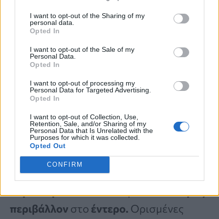
πυκνότητας.
Μια μελέτη έδειξε ότι η
I want to opt-out of the Sharing of my
τακτική κατανάλωση
δαμάσκηνων
personal data.
Opted In
διατήρησε σταθερούς
ορισμένους
I want to opt-out of the Sale of my
δείκτες
που σχετίζονται με την
υγεία
Personal Data.
Opted In
των
οστών
σε αυτή την ομάδα. Επιπλέον,
I want to opt-out of processing my
μέρος της έρευνας ανέδειξε πως τα
Personal Data for Targeted Advertising.
Opted In
δαμάσκηνα υποστηρίζουν επίσης τη
I want to opt-out of Collection, Use,
χοληστερίνη
και την
αντιοξειδωτική
Retention, Sale, and/or Sharing of my
Personal Data that Is Unrelated with the
Purposes for which it was collected.
ικανότητα του οργανισμού.
Opted Out
CONFIRM
Περαιτέρω δεδομένα έδειξαν ότι τα
δαμάσκηνα
συνδέονται με ένα πιο
υγιές
περιβάλλον
στο
έντερο.
Ορισμένες