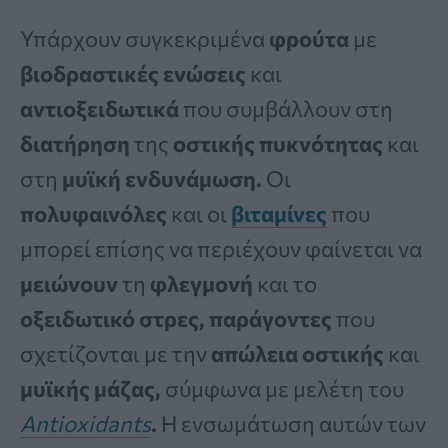
Υπάρχουν συγκεκριμένα
φρούτα
με
βιοδραστικές ενώσεις
και
αντιοξειδωτικά
που συμβάλλουν στη
διατήρηση
της
οστικής πυκνότητας
και
στη
μυϊκή ενδυνάμωση.
Οι
πολυφαινόλες
και οι
βιταμίνες
που
μπορεί επίσης να περιέχουν φαίνεται να
μειώνουν
τη
φλεγμονή
και το
οξειδωτικό στρες, παράγοντες
που
σχετίζονται με την
απώλεια οστικής
και
μυϊκής μάζας,
σύμφωνα με μελέτη του
Antioxidants
.
Η ενσωμάτωση αυτών των