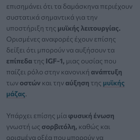
επισημάνει ότι τα δαμάσκηνα περιέχουν
συστατικά σημαντικά για την
υποστήριξη της
μυϊκής λειτουργίας.
Ορισμένες αναφορές έχουν επίσης
δείξει ότι μπορούν να αυξήσουν τα
επίπεδα
της
IGF-1,
μιας ουσίας που
παίζει ρόλο στην κανονική
ανάπτυξη
των
οστών
και την
αύξηση
της
μυϊκής
μάζας
.
Υπάρχει επίσης μία
φυσική ένωση
γνωστή ως
σορβιτόλη,
καθώς και
ορισμένα οξέα που μπορούν να