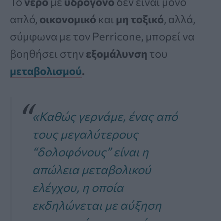
Το
νερό
με
υδρογόνο
δεν είναι μόνο
απλό,
οικονομικό
και
μη τοξικό
, αλλά,
σύμφωνα με τον Perricone, μπορεί να
βοηθήσει στην
εξομάλυνση
του
μεταβολισμού
.
«Καθώς γερνάμε, ένας από
τους μεγαλύτερους
“δολοφόνους” είναι η
απώλεια μεταβολικού
ελέγχου, η οποία
εκδηλώνεται με αύξηση