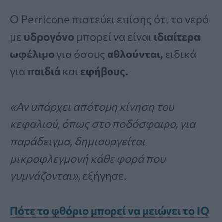
Ο Perricone πιστεύει επίσης ότι το νερό
με
υδρογόνο
μπορεί να είναι
ιδιαίτερα
ωφέλιμο
για όσους
αθλούνται,
ειδικά
για
παιδιά
και
εφήβους.
«Αν υπάρχει απότομη κίνηση του
κεφαλιού, όπως στο ποδόσφαιρο, για
παράδειγμα, δημιουργείται
μικροφλεγμονή κάθε φορά που
γυμνάζονται»,
εξήγησε
.
Πότε το φθόριο μπορεί να μειώνει το IQ