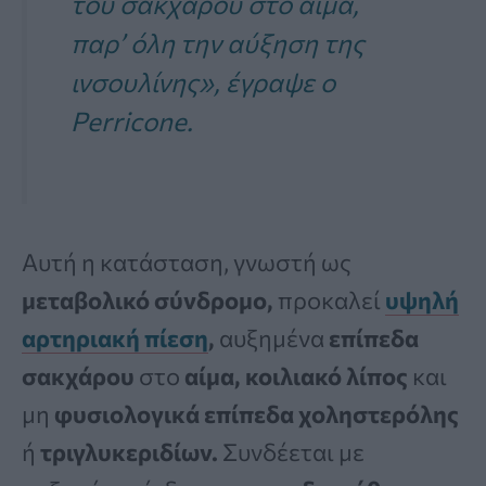
του σακχάρου στο αίμα,
παρ’ όλη την αύξηση της
ινσουλίνης», έγραψε ο
Perricone.
Αυτή η κατάσταση, γνωστή ως
μεταβολικό σύνδρομο,
προκαλεί
υψηλή
αρτηριακή πίεση
,
αυξημένα
επίπεδα
σακχάρου
στο
αίμα, κοιλιακό λίπος
και
μη
φυσιολογικά
επίπεδα
χοληστερόλης
ή
τριγλυκεριδίων.
Συνδέεται με