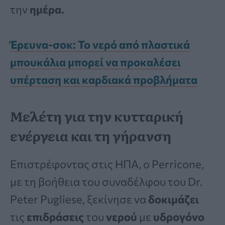
την
ημέρα.
Έρευνα-σοκ: Το νερό από πλαστικά
μπουκάλια μπορεί να προκαλέσει
υπέρταση και καρδιακά προβλήματα
Μελέτη για την κυτταρική
ενέργεια και τη γήρανση
Επιστρέφοντας στις ΗΠΑ, ο Perricone,
με τη βοήθεια του συναδέλφου του Dr.
Peter Pugliese, ξεκίνησε να
δοκιμάζει
τις
επιδράσεις
του
νερού
με
υδρογόνο