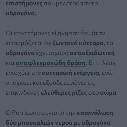
επιστήμονες
που μελετούσαν το
υδρογόνο.
Οι επιστήμονες εξήγησαν ότι, όταν
εφαρμόζεται σε
ζωντανά κύτταρα,
το
υδρογόνο
έχει ισχυρή
αντιοξειδωτική
και
αντιφλεγμονώδη δράση
.
Επιπλέον,
ενισχύει την
κυτταρική ενέργεια,
ενώ
στοχεύει και εξουδετερώνει τις
επικίνδυνες
ελεύθερες ρίζες
στο
σώμα
.
Ο Perricone συνιστά την
κατανάλωση
δύο μπουκαλιών νερού
με
υδρογόνο