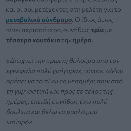
και οι συμμετέχοντες στη μελέτη για το
μεταβολικό σύνδρομο
.
Ο ίδιος όμως
πίνει περισσότερο, συνήθως
τρία
με
τέσσερα κουτάκια
την
ημέρα.
«Διώχνει την πρωινή θολούρα από τον
εγκέφαλο πολύ γρήγορα»
, τόνισε.
«Μου
αρέσει να το πίνω το μεσημέρι πριν από
τη γυμναστική και προς το τέλος της
ημέρας, επειδή συνήθως έχω πολύ
δουλειά και θέλω το μυαλό μου
καθαρό».