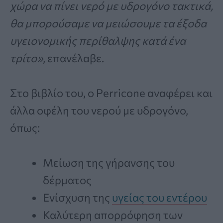
χώρα να πίνει νερό με υδρογόνο τακτικά,
θα μπορούσαμε να μειώσουμε τα έξοδα
υγειονομικής περίθαλψης κατά ένα
τρίτο»
, επανέλαβε.
Στο βιβλίο του, ο Perricone αναφέρει και
άλλα οφέλη του νερού με υδρογόνο,
όπως:
Μείωση της γήρανσης του
δέρματος
Ενίσχυση της
υγείας του εντέρου
Καλύτερη απορρόφηση των