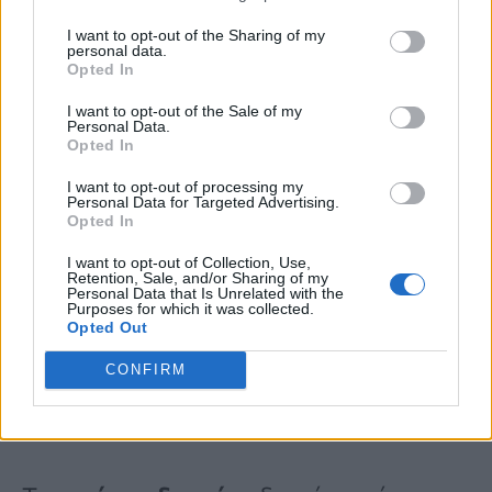
Τα τελευταία οκτώ χρόνια, ο Perricone
I want to opt-out of the Sharing of my
personal data.
έχει
επενδύσει εκατομμύρια
για την
Opted In
ανάπτυξη
του δικού του
νερού
με
I want to opt-out of the Sale of my
Personal Data.
υδρογόνο,
χρησιμοποιώντας την
ίδια
Opted In
τεχνολογία
και μεθόδους που είναι ήδη
I want to opt-out of processing my
Personal Data for Targeted Advertising.
δημοφιλείς στην
Ιαπωνία
.
Opted In
I want to opt-out of Collection, Use,
Retention, Sale, and/or Sharing of my
Personal Data that Is Unrelated with the
«Είναι η μαγική λύση που
Purposes for which it was collected.
Opted Out
έψαχνα», δήλωσε.
CONFIRM