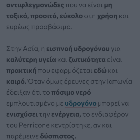
αντιφλεγμονώδες
που να είναι
μη
τοξικό, προσιτό, εύκολο
στη
χρήση
και
ευρέως προσβάσιμο.
Στην Ασία, η
εισπνοή υδρογόνου
για
καλύτερη υγεία
και
ζωτικότητα
είναι
πρακτική
που εφαρμόζεται
εδώ
και
καιρό.
Όταν όμως έρευνες στην Ιαπωνία
έδειξαν ότι το
πόσιμο νερό
εμπλουτισμένο με
υδρογόνο
μπορεί να
ενισχύσει
την
ενέργεια,
το ενδιαφέρον
του Perricone κεντρίστηκε, αν και
παρέμεινε
δύσπιστος.