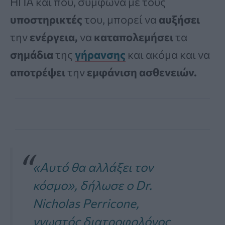
ΗΠΑ και που, σύμφωνα με τους
υποστηρικτές
του, μπορεί να
αυξήσει
την
ενέργεια,
να
καταπολεμήσει
τα
σημάδια
της
γήρανσης
και ακόμα και να
αποτρέψει
την
εμφάνιση ασθενειών.
«Αυτό θα αλλάξει τον
κόσμο», δήλωσε ο Dr.
Nicholas Perricone,
γνωστός διατροφολόγος