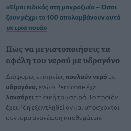
«Είμαι ειδικός στη μακροζωία – Όσοι
ζουν μέχρι τα 100 απολαμβάνουν αυτά
τα τρία ποτά»
Πώς να μεγιστοποιήσεις τα
οφέλη του νερού με υδρογόνο
Διάφορες εταιρείες
πουλούν
νερό
με
υδρογόνο,
ενώ ο Perricone έχει
λανσάρει
τη δική του σειρά. Το προϊόν
έχει ήδη εξαντληθεί αν και υπόσχονται
σύντομα ανανέωση αποθεμάτων.