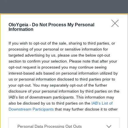
«Αν μπορούσαμε να κάνουμε αυτή τη
OloYgeia -
Do Not Process My Personal
χώρα να πίνει νερό με υδρογόνο σε
Information
τακτική βάση, θα μπορούσαμε να
If you wish to opt-out of the sale, sharing to third parties, or
μειώσουμε τα έξοδα υγειονομικής
processing of your personal or sensitive information for
περίθαλψης κατά το ένα τρίτο».
targeted advertising by us, please use the below opt-out
section to confirm your selection. Please note that after your
opt-out request is processed you may continue seeing
interest-based ads based on personal information utilized by
Πατέρας τριών παιδιών πέθανε από
us or personal information disclosed to third parties prior to
«υπερβολική κατανάλωση νερού»:
your opt-out. You may separately opt-out of the further
disclosure of your personal information by third parties on the
Πόσο μπορούμε να πίνουμε;
IAB’s list of downstream participants. This information may
also be disclosed by us to third parties on the
IAB’s List of
Downstream Participants
that may further disclose it to other
Ένα στοίχημα εκατομμυρίων
third parties.
Personal Data Processing Opt Outs