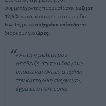
συμμετέχοντες παρουσίασαν
αύξηση
12,5%
κατά μέσο όρο στα επίπεδα
NADH, με τα
αυξημένα επίπεδα
να
διαρκούν για
ώρες.
«Αυτή η μελέτη μου
απέδειξε ότι το υδρογόνο
μπορεί και όντως αυξάνει
την κυτταρική ενέργεια»,
έγραψε ο Perricone.