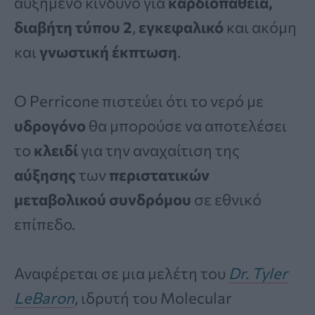
αυξημένο κίνδυνο για
καρδιοπάθεια,
διαβήτη τύπου
2
,
εγκεφαλικό
και ακόμη
και
γνωστική
έκπτωση
.
Ο Perricone πιστεύει ότι το νερό με
υδρογόνο
θα μπορούσε να αποτελέσει
το
κλειδί
για την αναχαίτιση της
αύξησης
των
περιστατικών
μεταβολικού συνδρόμου
σε εθνικό
επίπεδο.
Αναφέρεται σε μια μελέτη του
Dr. Tyler
LeBaron
, ιδρυτή του Molecular