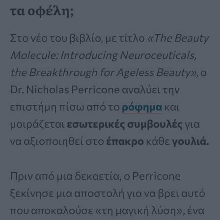
τα οφέλη;
Στο νέο του βιβλίο, με τίτλο
«The Beauty
Molecule: Introducing Neuroceuticals,
the Breakthrough for Ageless Beauty»,
ο
Dr. Nicholas Perricone αναλύει την
επιστήμη πίσω από το
ρόφημα
και
μοιράζεται
εσωτερικές συμβουλές
για
να αξιοποιηθεί στο
έπακρο
κάθε
γουλιά.
Πριν από μια δεκαετία, ο Perricone
ξεκίνησε μια αποστολή για να βρει αυτό
που αποκαλούσε «τη μαγική λύση», ένα