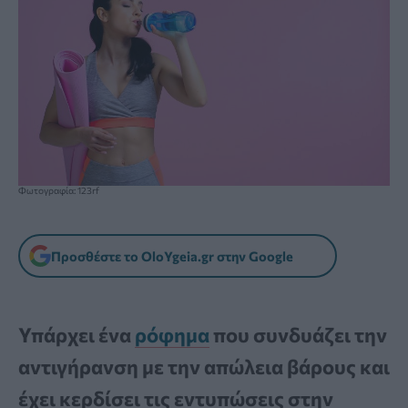
Φωτογραφία: 123rf
Προσθέστε το OloYgeia.gr στην Google
Υπάρχει ένα
ρόφημα
που συνδυάζει την
αντιγήρανση με την απώλεια βάρους και
έχει κερδίσει τις εντυπώσεις στην