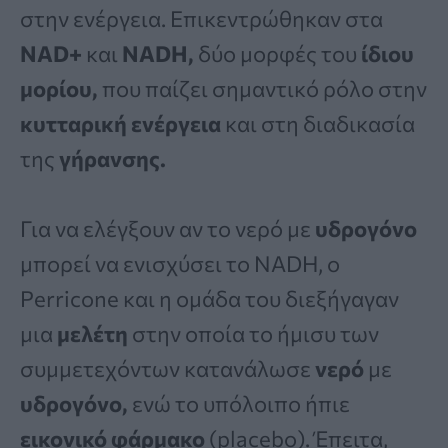
στην ενέργεια. Επικεντρώθηκαν στα
NAD+
και
NADH,
δύο μορφές του
ίδιου
μορίου,
που παίζει σημαντικό ρόλο στην
κυτταρική ενέργεια
και στη διαδικασία
της
γήρανσης.
Για να ελέγξουν αν το νερό με
υδρογόνο
μπορεί να ενισχύσει το NADH, ο
Perricone και η ομάδα του διεξήγαγαν
μια
μελέτη
στην οποία το ήμισυ των
συμμετεχόντων κατανάλωσε
νερό
με
υδρογόνο,
ενώ το υπόλοιπο ήπιε
εικονικό φάρμακο
(placebo). Έπειτα,