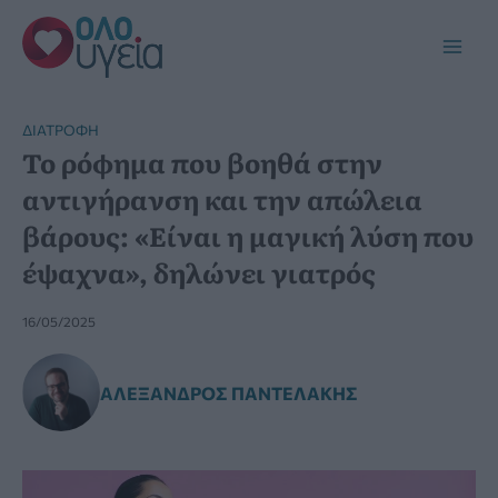
Μετάβαση
στο
Main
περιεχόμενο
Men
ΔΙΑΤΡΟΦΉ
Το ρόφημα που βοηθά στην
αντιγήρανση και την απώλεια
βάρους: «Είναι η μαγική λύση που
έψαχνα», δηλώνει γιατρός
16/05/2025
ΑΛΈΞΑΝΔΡΟΣ ΠΑΝΤΕΛΆΚΗΣ