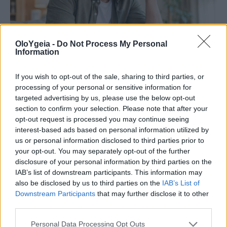
OloYgeia -
Do Not Process My Personal
Information
If you wish to opt-out of the sale, sharing to third parties, or
processing of your personal or sensitive information for
ΠΟΙΟ ΕΙΝΑΙ;
targeted advertising by us, please use the below opt-out
section to confirm your selection. Please note that after your
Πονοκέφαλος: Νευρολόγος
opt-out request is processed you may continue seeing
προειδοποιεί για ένα συγκεκριμένο
interest-based ads based on personal information utilized by
us or personal information disclosed to third parties prior to
αντικείμενο στο σπίτι που τον προκαλεί
your opt-out. You may separately opt-out of the further
disclosure of your personal information by third parties on the
Πονοκέφαλος: Νευρολόγος προειδοποιεί για ένα
IAB’s list of downstream participants. This information may
αντικείμενο στο σπίτι που μπορεί να τον
also be disclosed by us to third parties on the
IAB’s List of
Downstream Participants
that may further disclose it to other
προκαλεί – Τι μπορείτε να κάνετε για να τον
third parties.
αποφύγετε.
Personal Data Processing Opt Outs