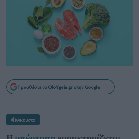
Προσθέστε το OloYgeia.gr στην Google
Ακούστε
Η
υπέρταση
χαρακτηρίζεται