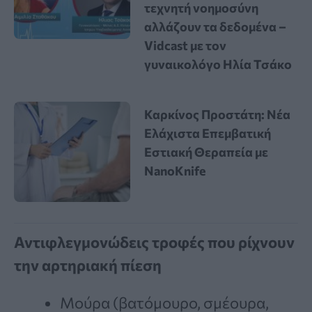
τεχνητή νοημοσύνη
αλλάζουν τα δεδομένα –
Vidcast με τον
γυναικολόγο Ηλία Τσάκο
Καρκίνος Προστάτη: Νέα
Ελάχιστα Επεμβατική
Εστιακή Θεραπεία με
NanoKnife
Αντιφλεγμονώδεις τροφές που ρίχνουν
την αρτηριακή πίεση
Μούρα (βατόμουρο, σμέουρα,