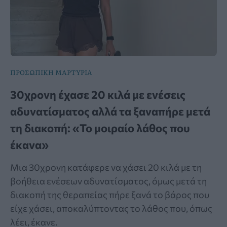
ΠΡΟΣΩΠΙΚΗ ΜΑΡΤΥΡΙΑ
30χρονη έχασε 20 κιλά με ενέσεις
αδυνατίσματος αλλά τα ξαναπήρε μετά
τη διακοπή: «Το μοιραίο λάθος που
έκανα»
Μια 30χρονη κατάφερε να χάσει 20 κιλά με τη
βοήθεια ενέσεων αδυνατίσματος, όμως μετά τη
διακοπή της θεραπείας πήρε ξανά το βάρος που
είχε χάσει, αποκαλύπτοντας το λάθος που, όπως
λέει, έκανε.