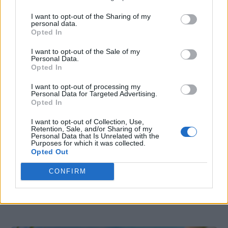
I want to opt-out of the Sharing of my
Νέα δεδομένα 15ετούς παρακολούθησης
personal data.
επαναπροσδιορίζουν τη θέση της καταστολής
Opted In
της ωοθηκικής λειτουργίας στον πρώιμο HR-
I want to opt-out of the Sale of my
Personal Data.
θετικό/HER2-αρνητικό καρκίνο του μαστού.
Opted In
I want to opt-out of processing my
Personal Data for Targeted Advertising.
Opted In
I want to opt-out of Collection, Use,
Retention, Sale, and/or Sharing of my
Personal Data that Is Unrelated with the
Purposes for which it was collected.
Opted Out
CONFIRM