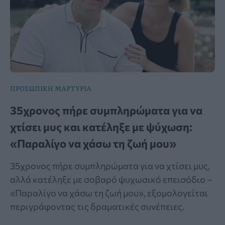
ΠΡΟΣΩΠΙΚΗ ΜΑΡΤΥΡΙΑ
35χρονος πήρε συμπληρώματα για να
χτίσει μυς και κατέληξε με ψύχωση:
«Παραλίγο να χάσω τη ζωή μου»
35χρονος πήρε συμπληρώματα για να χτίσει μυς,
αλλά κατέληξε με σοβαρό ψυχωσικό επεισόδιο –
«Παραλίγο να χάσω τη ζωή μου», εξομολογείται
περιγράφοντας τις δραματικές συνέπειες.