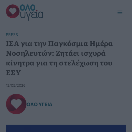
Μετάβαση
στο
Main
περιεχόμενο
Men
PRESS
ΙΣΑ για την Παγκόσμια Ημέρα
Νοσηλευτών: Ζητάει ισχυρά
κίνητρα για τη στελέχωση του
ΕΣΥ
12/05/2026
ΌΛΟ ΥΓΕΊΑ