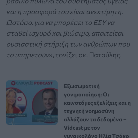
βασικό πυλώνα του συστήματος υγείας
και η προσφορά του είναι ανεκτίμητη.
Ωστόσο, για να μπορέσει το ΕΣΥ να
σταθεί ισχυρό και βιώσιμο, απαιτείται
ουσιαστική στήριξη των ανθρώπων που
το υπηρετούν
», τονίζει οκ. Πατούλης.
Εξωσωματική
γονιμοποίηση: Οι
καινοτόμες εξελίξεις και η
τεχνητή νοημοσύνη
αλλάζουν τα δεδομένα –
Vidcast με τον
γυναικολόγο Ηλία Τσάκο