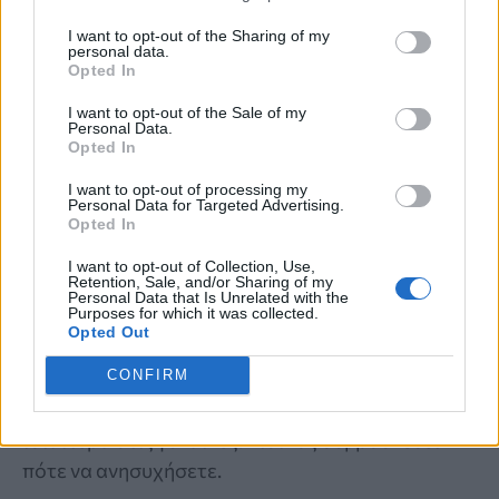
I want to opt-out of the Sharing of my
personal data.
Opted In
I want to opt-out of the Sale of my
Personal Data.
Opted In
I want to opt-out of processing my
Personal Data for Targeted Advertising.
ΣΥΜΠΤΩΜΑΤΟΛΟΓΙΑ
Opted In
Το ύπουλο σύμπτωμα του εμφράγματος
I want to opt-out of Collection, Use,
Retention, Sale, and/or Sharing of my
που πολλοί νομίζουν ότι είναι ακίνδυνο
Personal Data that Is Unrelated with the
Purposes for which it was collected.
– Το εμφανίζουν κυρίως οι γυναίκες
Opted Out
CONFIRM
Αυτό το σύμπτωμα μπορεί μεν να είναι διακριτικό
αλλά μπορεί να σχετίζεταο με έμφραγμα,
ιδιαίτερα στις γυναίκες. Ειδικός συμβουλεύει
πότε να ανησυχήσετε.