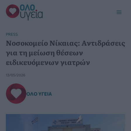
Μετάβαση
στο
Main
περιεχόμενο
Men
PRESS
Νοσοκομείο Νίκαιας: Αντιδράσεις
για τη μείωση θέσεων
ειδικευόμενων γιατρών
13/05/2026
ΌΛΟ ΥΓΕΊΑ