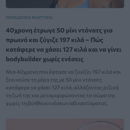
ΠΡΟΣΩΠΙΚΗ ΜΑΡΤΥΡΙΑ
40χρονη έτρωγε 50 μίνι ντόνατς για
πρωινό και ζύγιζε 197 κιλά – Πώς
κατάφερε να χάσει 127 κιλά και να γίνει
bodybuilder χωρίς ενέσεις
Μια 40χρονη που έφτασε να ζυγίζει 197 κιλά και
ξεκινούσε τη μέρα της με 50 μίνι ντόνατς
κατάφερε να χάσει 127 κιλά, αλλάζοντας ριζικά
τη ζωή της και μεταμορφώνοντας το σώμα της
χωρίς τη βοήθεια ενέσεων αδυνατίσματος.