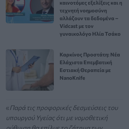
καινοτόμες εξελίξεις και η
τεχνητή νοημοσύνη
αλλάζουν τα δεδομένα –
Vidcast με τον
γυναικολόγο Ηλία Τσάκο
Καρκίνος Προστάτη: Νέα
Ελάχιστα Επεμβατική
Εστιακή Θεραπεία με
NanoKnife
«
Παρά τις προφορικές δεσμεύσεις του
υπουργού Υγείας ότι με νομοθετική
ρύθμιση
θα επίλυε το ζήτημα των