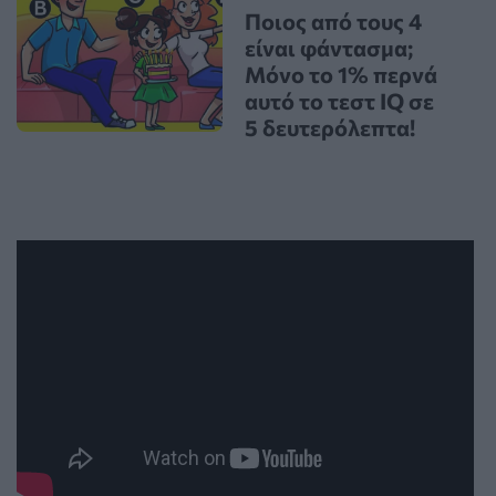
Ποιος από τους 4
είναι φάντασμα;
Μόνο το 1% περνά
αυτό το τεστ IQ σε
5 δευτερόλεπτα!