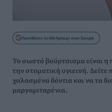
Προσθέστε το OloYgeia.gr στην Google
Το σωστό βούρτσισμα είναι η
την
στοματική υγιεινή
. Δείτε
χαλασμένα δόντια
και να τα δ
μαργαριταρένια.