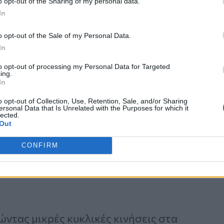
o opt-out of the Sharing of my personal data.
In
o opt-out of the Sale of my Personal Data.
In
5 με 70 δευτερόλεπτα την ημέρα που,
to opt-out of processing my Personal Data for Targeted
ς Οδοντιατρικών Σχεδίων
(NADP),
ing.
In
ν στην οδοντιατρική φροντίδα. Αυτό
o opt-out of Collection, Use, Retention, Sale, and/or Sharing
άξει το στόμα από την πλάκα, που
ersonal Data that Is Unrelated with the Purposes for which it
lected.
αλέσει ουλίτιδα και να οδηγήσει σε
Out
τη στοματική σας υγιεινή αφιερώστε
CONFIRM
ώντας μικρές κυκλικές κινήσεις στα