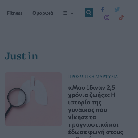
Fitness
Ομορφιά
☰
Just in
ΠΡΟΣΩΠΙΚΗ ΜΑΡΤΥΡΙΑ
«Μου έδιναν 2,5
χρόνια ζωής»: Η
ιστορία της
γυναίκας που
νίκησε τα
προγνωστικά και
έδωσε φωνή στους