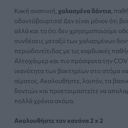
Κακή αναπνοή,
χαλασμένα δόντια
, παθ
οδοντόβουρτσα! Δεν είναι μόνον ότι βο
αλλά και το ότι δεν χρησιμοποιούμε οδ
συνδέσεις μεταξύ των χαλασμένων δοντι
περιοδοντίτιδας με τις καρδιακές παθήσ
Αλτσχάιμερ και πιο πρόσφατα την COVI
ικανότητα των βακτηρίων στο στόμα ν
αίματος. Ακολουθήστε, λοιπόν, τα βασι
δοντιών και προετοιμαστείτε να απολαμ
πολλά χρόνια ακόμα.
Ακολουθήστε τον κανόνα 2 x 2