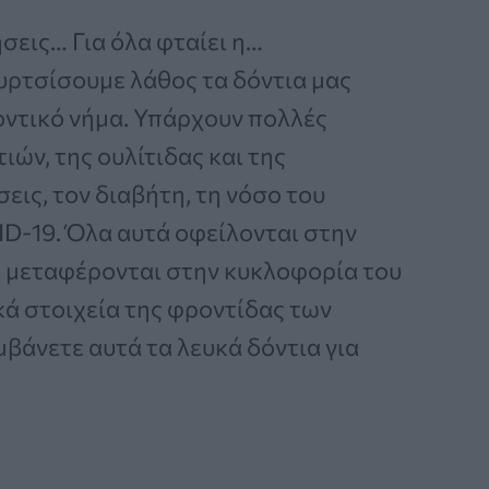
ήσεις… Για όλα φταίει η…
υρτσίσουμε λάθος τα δόντια μας
οντικό νήμα. Υπάρχουν πολλές
ών, της ουλίτιδας και της
εις, τον διαβήτη, τη νόσο του
D-19. Όλα αυτά οφείλονται στην
α μεταφέρονται στην κυκλοφορία του
κά στοιχεία της φροντίδας των
βάνετε αυτά τα λευκά δόντια για