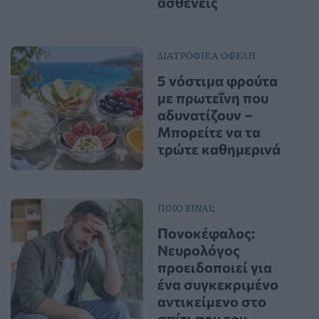
ασθενείς
ΔΙΑΤΡΟΦΙΚΑ ΟΦΕΛΗ
5 νόστιμα φρούτα
με πρωτεΐνη που
αδυνατίζουν –
Μπορείτε να τα
τρώτε καθημερινά
ΠΟΙΟ ΕΙΝΑΙ;
Πονοκέφαλος:
Νευρολόγος
προειδοποιεί για
ένα συγκεκριμένο
αντικείμενο στο
σπίτι που τον