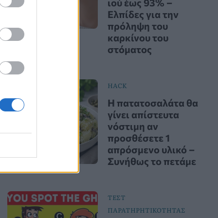
ιού έως 93% –
Ελπίδες για την
πρόληψη του
καρκίνου του
στόματος
HACK
Η πατατοσαλάτα θα
γίνει απίστευτα
νόστιμη αν
προσθέσετε 1
απρόσμενο υλικό –
Συνήθως το πετάμε
ΤΕΣΤ
ΠΑΡΑΤΗΡΗΤΙΚΟΤΗΤΑΣ