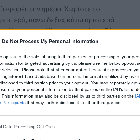
ο φορές την ημέρα. Χωρίστε το
ριστερά, πάνω δεξιά, κάτω αριστερά
τερόλεπτα το κάθε τεταρτημόριο. Εάν
τρο για να βεβαιωθείτε ότι δίνετε
-
Do Not Process My Personal Information
to opt-out of the sale, sharing to third parties, or processing of your per
formation for targeted advertising by us, please use the below opt-out s
r selection. Please note that after your opt-out request is processed y
eing interest-based ads based on personal information utilized by us or
disclosed to third parties prior to your opt-out. You may separately opt-
Καρκίνος Προστάτη:
losure of your personal information by third parties on the IAB’s list of
Νέα Ελάχιστα
. This information may also be disclosed by us to third parties on the
IA
Επεμβατική Εστιακή
Participants
that may further disclose it to other third parties.
Θεραπεία με NanoKnife
l Data Processing Opt Outs