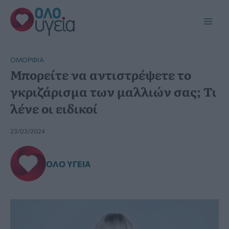
Μετάβαση
στο
Main
περιεχόμενο
Men
ΟΜΟΡΦΙΆ
Μπορείτε να αντιστρέψετε το
γκριζάρισμα των μαλλιών σας; Τι
λένε οι ειδικοί
23/03/2024
ΌΛΟ ΥΓΕΊΑ