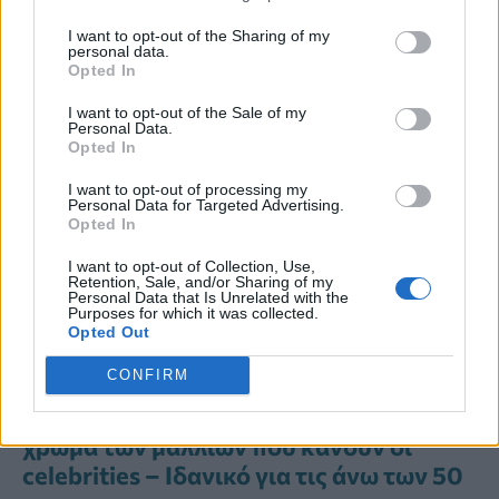
I want to opt-out of the Sharing of my
personal data.
Opted In
I want to opt-out of the Sale of my
Personal Data.
Διαβάστε Περισσότερα
Opted In
I want to opt-out of processing my
Η Anne Hathaway επέστρεψε στο iconic
Personal Data for Targeted Advertising.
look της ηρωίδας της από το The Devil
Opted In
Wears Prada – Δείτε φωτό
I want to opt-out of Collection, Use,
Retention, Sale, and/or Sharing of my
Personal Data that Is Unrelated with the
Τι προκαλεί τη φαγούρα στο κεφάλι –
Purposes for which it was collected.
Πώς να την αντιμετωπίσετε, σύμφωνα
Opted Out
με το Cleveland Clinic
CONFIRM
Gold rush: Το πολυτελές καλοκαιρινό
χρώμα των μαλλιών που κάνουν οι
celebrities – Ιδανικό για τις άνω των 50