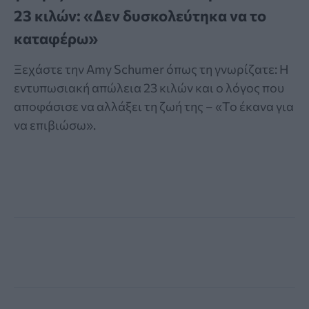
23 κιλών: «Δεν δυσκολεύτηκα να το
καταφέρω»
Ξεχάστε την Amy Schumer όπως τη γνωρίζατε: Η
εντυπωσιακή απώλεια 23 κιλών και ο λόγος που
αποφάσισε να αλλάξει τη ζωή της – «Το έκανα για
να επιβιώσω».