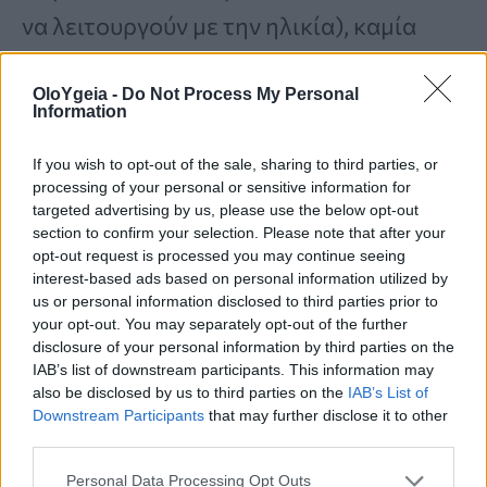
να λειτουργούν με την ηλικία), καμία
θεραπεία δεν θα αποκαταστήσει το
OloYgeia -
Do Not Process My Personal
αρχικό χρώμα των μαλλιών, ούτε
Information
υπάρχει κάποια αποτελεσματική
If you wish to opt-out of the sale, sharing to third parties, or
θεραπεία για τον επαναχρωματισμό των
processing of your personal or sensitive information for
targeted advertising by us, please use the below opt-out
μαλλιών σε αυτό το στάδιο.
Οι
section to confirm your selection. Please note that after your
επιστήμονες όμως συνεχίζουν τις
opt-out request is processed you may continue seeing
interest-based ads based on personal information utilized by
μελέτες τους
μέχρι να βρουν έναν τρόπο
us or personal information disclosed to third parties prior to
your opt-out. You may separately opt-out of the further
να ενεργοποιήσουν ξανά αυτά τα
disclosure of your personal information by third parties on the
κύτταρα και να διατηρήσουν την
IAB’s list of downstream participants. This information may
also be disclosed by us to third parties on the
IAB’s List of
παραγωγή μελανίνης κι έτσι να
Downstream Participants
that may further disclose it to other
third parties.
καθυστερήσει το γκριζάρισμα των
μαλλιών σας.
Personal Data Processing Opt Outs