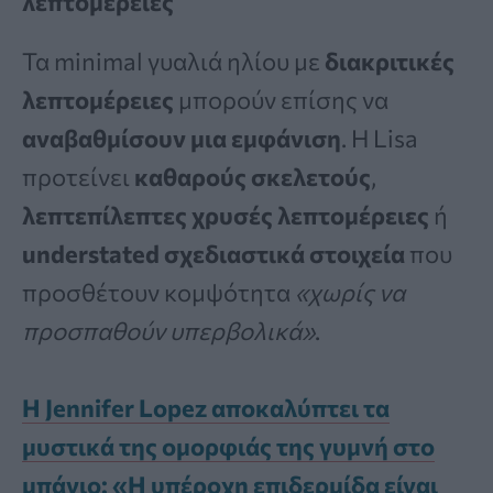
λεπτομέρειες
Τα minimal γυαλιά ηλίου με
διακριτικές
λεπτομέρειες
μπορούν επίσης να
αναβαθμίσουν μια εμφάνιση
. Η Lisa
προτείνει
καθαρούς σκελετούς
,
λεπτεπίλεπτες χρυσές λεπτομέρειες
ή
understated σχεδιαστικά στοιχεία
που
προσθέτουν κομψότητα
«χωρίς να
προσπαθούν υπερβολικά»
.
Η Jennifer Lopez αποκαλύπτει τα
μυστικά της ομορφιάς της γυμνή στο
μπάνιο: «Η υπέροχη επιδερμίδα είναι