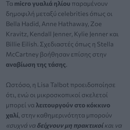
Τα
micro γυαλιά ηλίου
παραμένουν
δημοφιλή μεταξύ celebrities όπως οι
Bella Hadid, Anne Hathaway, Zoe
Kravitz, Kendall Jenner, Kylie Jenner και
Billie Eilish. Σχεδιαστές όπως η Stella
McCartney βοήθησαν επίσης στην
αναβίωση της τάσης
.
Ωστόσο, η Lisa Talbot προειδοποίησε
ότι, ενώ οι μικροσκοπικοί σκελετοί
μπορεί να
λειτουργούν στο κόκκινο
χαλί
, στην καθημερινότητα μπορούν
«συχνά να
δείχνουν μη πρακτικοί
και να