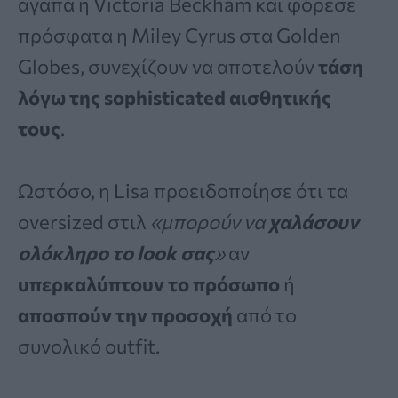
αγαπά η Victoria Beckham και φόρεσε
πρόσφατα η Miley Cyrus στα Golden
Globes, συνεχίζουν να αποτελούν
τάση
λόγω της sophisticated αισθητικής
τους
.
Ωστόσο, η Lisa προειδοποίησε ότι τα
oversized στιλ
«μπορούν να
χαλάσουν
ολόκληρο το look σας
»
αν
υπερκαλύπτουν το πρόσωπο
ή
αποσπούν την προσοχή
από το
συνολικό outfit.