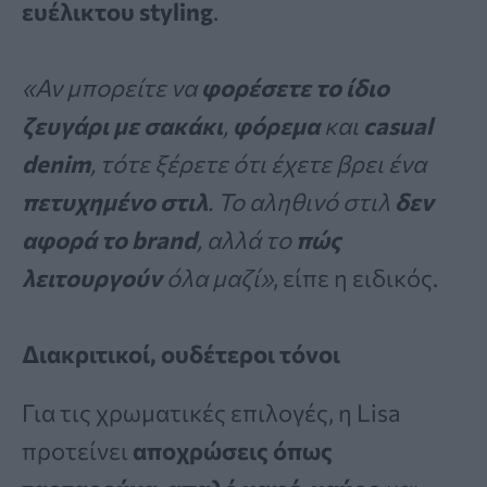
ευέλικτου styling
.
«Αν μπορείτε να
φορέσετε το ίδιο
ζευγάρι με σακάκι
,
φόρεμα
και
casual
denim
, τότε ξέρετε ότι έχετε βρει ένα
πετυχημένο στιλ
. Το αληθινό στιλ
δεν
αφορά το brand
, αλλά το
πώς
λειτουργούν
όλα μαζί»
, είπε η ειδικός.
Διακριτικοί, ουδέτεροι τόνοι
Για τις χρωματικές επιλογές, η Lisa
προτείνει
αποχρώσεις όπως