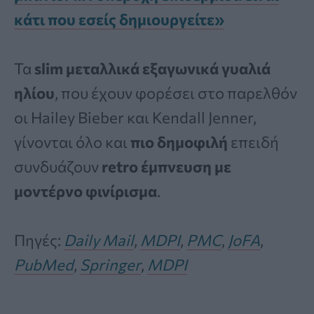
κάτι που εσείς δημιουργείτε»
Τα
slim μεταλλικά εξαγωνικά γυαλιά
ηλίου
, που έχουν φορέσει στο παρελθόν
οι Hailey Bieber και Kendall Jenner,
γίνονται όλο και
πιο δημοφιλή
επειδή
συνδυάζουν
retro έμπνευση με
μοντέρνο φινίρισμα
.
Πηγές:
Daily Mail
,
MDPI
,
PMC
,
JoFA
,
PubMed
,
Springer
,
MDPI