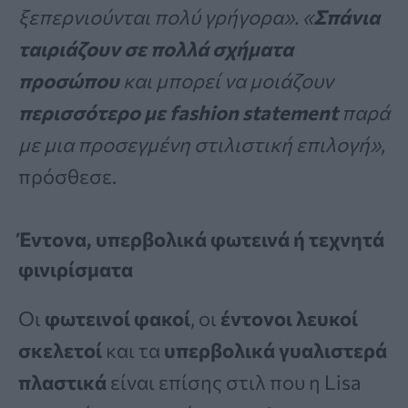
ξεπερνιούνται πολύ γρήγορα». «
Σπάνια
ταιριάζουν σε πολλά σχήματα
προσώπου
και μπορεί να μοιάζουν
περισσότερο με fashion statement
παρά
με μια προσεγμένη στιλιστική επιλογή»
,
πρόσθεσε.
Έντονα, υπερβολικά φωτεινά ή τεχνητά
φινιρίσματα
Οι
φωτεινοί φακοί
, οι
έντονοι λευκοί
σκελετοί
και τα
υπερβολικά γυαλιστερά
πλαστικά
είναι επίσης στιλ που η Lisa