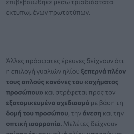
επιβεβαιώθηκε μέσω τρισδιάστατα
εκτυπωμένων πρωτοτύπων.
Άλλες πρόσφατες έρευνες δείχνουν ότι
η επιλογή γυαλιών ηλίου
ξεπερνά πλέον
τους απλούς κανόνες του «σχήματος
προσώπου»
και στρέφεται προς τον
εξατομικευμένο σχεδιασμό
με βάση τη
δομή του προσώπου
, την
άνεση
και την
οπτική ισορροπία
. Μελέτες δείχνουν
επίσης ότι τα γυαλιά ηλίου μπορούν να