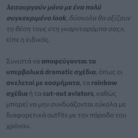
λειτουργούν μόνο με ένα πολύ
συγκεκριμένο look
, δύσκολα θα αξίζουν
τη θέση τους στη γκαρνταρόμπα σας»
,
είπε η ειδικός.
Συνιστά να
αποφεύγονται τα
υπερβολικά dramatic σχέδια
, όπως οι
σκελετοί με κοσμήματα
, τα
rainbow
σχέδια
ή τα
cut-out aviators
, καθώς
μπορεί να μην συνδυάζονται εύκολα με
διαφορετικά outfits με την πάροδο του
χρόνου.