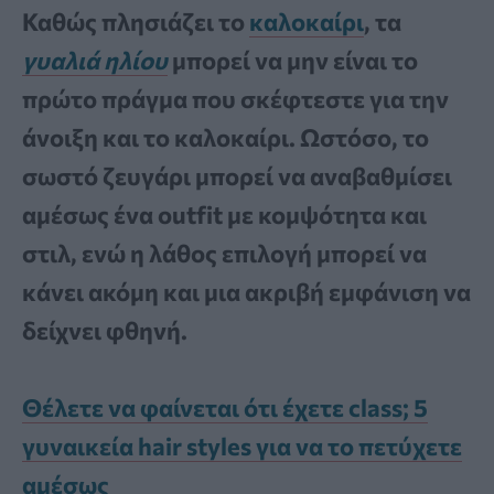
Καθώς πλησιάζει το
καλοκαίρι
, τα
γυαλιά ηλίου
μπορεί να μην είναι το
πρώτο πράγμα που σκέφτεστε για την
άνοιξη και το καλοκαίρι. Ωστόσο, το
σωστό ζευγάρι μπορεί να αναβαθμίσει
αμέσως ένα outfit με κομψότητα και
στιλ, ενώ η λάθος επιλογή μπορεί να
κάνει ακόμη και μια ακριβή εμφάνιση να
δείχνει φθηνή.
Θέλετε να φαίνεται ότι έχετε class; 5
γυναικεία hair styles για να το πετύχετε
αμέσως