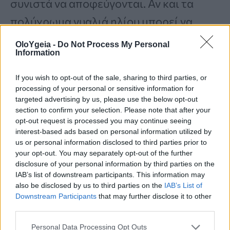
συνιστά να αποφεύγονται. Αν και τα
πολύχρωμα γυαλιά ηλίου μπορεί να
φαίνονται διασκεδαστικά το καλοκαίρι
,
OloYgeia -
Do Not Process My Personal
Information
«αν το χρώμα είναι το πρώτο πράγμα
που παρατηρείτε, αντί για το
πώς
If you wish to opt-out of the sale, sharing to third parties, or
processing of your personal or sensitive information for
λειτουργεί με το σύνολό σας
, τότε
targeted advertising by us, please use the below opt-out
συνήθως είναι σημάδι ότι
πρέπει να
section to confirm your selection. Please note that after your
opt-out request is processed you may continue seeing
κάνετε πίσω
»
, προειδοποίησε.
interest-based ads based on personal information utilized by
us or personal information disclosed to third parties prior to
your opt-out. You may separately opt-out of the further
Η Penélope Cruz επέστρεψε στο πιο
disclosure of your personal information by third parties on the
IAB’s list of downstream participants. This information may
κομψό bob του καλοκαιριού – Το
also be disclosed by us to third parties on the
IAB’s List of
Downstream Participants
that may further disclose it to other
haircut που θα βλέπετε παντού
third parties.
Personal Data Processing Opt Outs