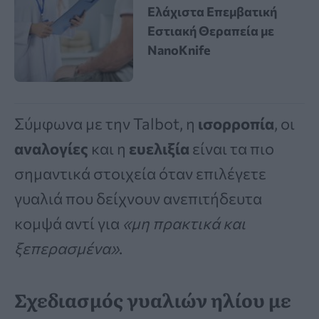
Ελάχιστα Επεμβατική
Εστιακή Θεραπεία με
NanoKnife
Σύμφωνα με την Talbot, η
ισορροπία
, οι
αναλογίες
και η
ευελιξία
είναι τα πιο
σημαντικά στοιχεία όταν επιλέγετε
γυαλιά που δείχνουν ανεπιτήδευτα
κομψά αντί για
«μη πρακτικά και
ξεπερασμένα»
.
Σχεδιασμός γυαλιών ηλίου με