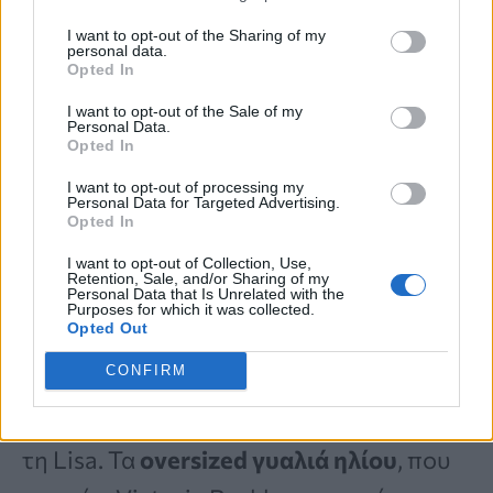
Οι
χρωματιστοί φακοί
, που ήταν
I want to opt-out of the Sharing of my
δημοφιλείς τη δεκαετία του 1960, του
personal data.
Opted In
1970 και στα τέλη της δεκαετίας του
I want to opt-out of the Sale of my
1990, συνδέονται πλέον κυρίως με
retro-
Personal Data.
Opted In
inspired εμφανίσεις celebrities
.
I want to opt-out of processing my
Personal Data for Targeted Advertising.
Opted In
Σκελετοί με κακές αναλογίες
I want to opt-out of Collection, Use,
Retention, Sale, and/or Sharing of my
Personal Data that Is Unrelated with the
Σκελετοί που είναι
«πολύ μικροί, πολύ
Purposes for which it was collected.
Opted Out
φαρδιοί ή κάθονται άβολα στο
CONFIRM
πρόσωπο»
μπορούν εύκολα να
καταστρέψουν ένα outfit
, σύμφωνα με
τη Lisa. Τα
oversized γυαλιά ηλίου
, που