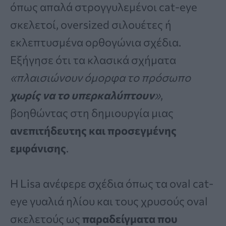
όπως απαλά στρογγυλεμένοι cat-eye
σκελετοί, oversized σιλουέτες ή
εκλεπτυσμένα ορθογώνια σχέδια.
Εξήγησε ότι τα κλασικά σχήματα
«πλαισιώνουν όμορφα το πρόσωπο
χωρίς να το υπερκαλύπτουν
»
,
βοηθώντας στη δημιουργία μιας
ανεπιτήδευτης και προσεγμένης
εμφάνισης
.
Η Lisa ανέφερε σχέδια όπως τα oval cat-
eye γυαλιά ηλίου και τους χρυσούς oval
σκελετούς ως
παραδείγματα που