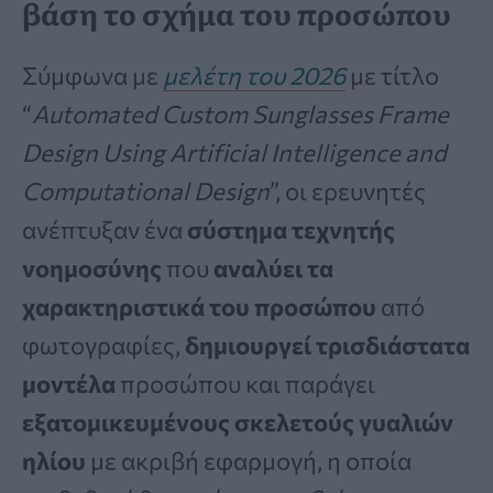
βάση το σχήμα του προσώπου
Σύμφωνα με
μελέτη του 2026
με τίτλο
“
Automated Custom Sunglasses Frame
Design Using Artificial Intelligence and
Computational Design
”, οι ερευνητές
ανέπτυξαν ένα
σύστημα τεχνητής
νοημοσύνης
που
αναλύει τα
χαρακτηριστικά του προσώπου
από
φωτογραφίες,
δημιουργεί τρισδιάστατα
μοντέλα
προσώπου και παράγει
εξατομικευμένους σκελετούς γυαλιών
ηλίου
με ακριβή εφαρμογή, η οποία