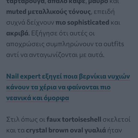
ταρταρούγα
,
απαλό καφέ
,
μαύρο
και
muted μεταλλικούς τόνους
, επειδή
συχνά δείχνουν
πιο sophisticated
και
ακριβά
. Εξήγησε ότι αυτές οι
αποχρώσεις συμπληρώνουν τα outfits
αντί να ανταγωνίζονται με αυτά.
Nail expert εξηγεί ποια βερνίκια νυχιών
κάνουν τα χέρια να φαίνονται πιο
νεανικά και όμορφα
Στιλ όπως οι
faux tortoiseshell
σκελετοί
και τα
crystal brown oval γυαλιά
ήταν