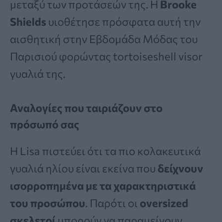
μεταξύ των προτάσεών της. Η
Brooke
Shields
υιοθέτησε πρόσφατα αυτή την
αισθητική στην Εβδομάδα Μόδας του
Παρισιού φορώντας tortoiseshell visor
γυαλιά της.
Αναλογίες που ταιριάζουν στο
πρόσωπό σας
Η Lisa πιστεύει ότι τα πιο κολακευτικά
γυαλιά ηλίου είναι εκείνα που
δείχνουν
ισορροπημένα με τα χαρακτηριστικά
του προσώπου
. Παρότι οι
oversized
σκελετοί
μπορούν να παραμείνουν