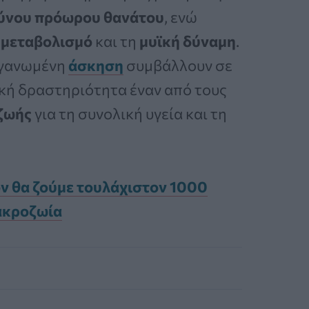
δύνου πρόωρου θανάτου
, ενώ
μεταβολισμό
και τη
μυϊκή δύναμη
.
ργανωμένη
άσκηση
συμβάλλουν σε
κή δραστηριότητα έναν από τους
ζωής
για τη συνολική υγεία και τη
ον θα ζούμε τουλάχιστον 1000
μακροζωία