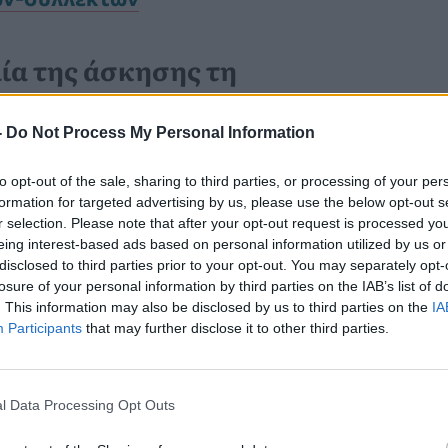
λία της άσκησης τη
-
Do Not Process My Personal Information
ανέλυσαν δεδομένα από
δύο
to opt-out of the sale, sharing to third parties, or processing of your per
lth Study (121.700 γυναίκες) και το
formation for targeted advertising by us, please use the below opt-out s
r selection. Please note that after your opt-out request is processed y
 (51.529 άνδρες) — παρακολουθώντας
eing interest-based ads based on personal information utilized by us or
disclosed to third parties prior to your opt-out. You may separately opt-
πάνω από 30 χρόνια
.
losure of your personal information by third parties on the IAB’s list of
. This information may also be disclosed by us to third parties on the
IA
Participants
that may further disclose it to other third parties.
Καρκίνος Προστάτη:
Νέα Ελάχιστα
l Data Processing Opt Outs
Επεμβατική Εστιακή