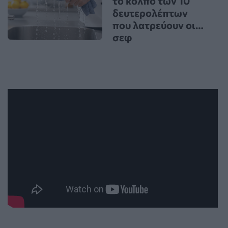
το κόλπο των 10
δευτερολέπτων
που λατρεύουν οι…
σεφ