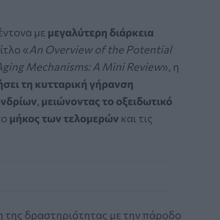
έντονα με
μεγαλύτερη διάρκεια
ίτλο «
An Overview of the Potential
r Aging Mechanisms: A Mini Review
», η
σει τη κυτταρική γήρανση
ονδρίων
,
μειώνοντας το οξειδωτικό
το
μήκος των τελομερών
και τις
ση της δραστηριότητας με την πάροδο