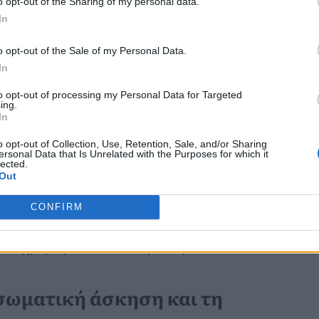
o opt-out of the Sharing of my personal data.
Θεραπεία με NanoKnife
In
o opt-out of the Sale of my Personal Data.
In
to opt-out of processing my Personal Data for Targeted
ing.
In
ροσωπικά χαρακτηριστικά
,
ιατρικό
o opt-out of Collection, Use, Retention, Sale, and/or Sharing
ersonal Data that Is Unrelated with the Purposes for which it
lected.
άτημα, τρέξιμο, ποδηλασία,
Out
υνάμωσης, γιόγκα, κηπουρική και
CONFIRM
στους ερευνητές να
υπολογίσουν τη
λία
χρησιμοποιώντας σκορ MET.
σωματική άσκηση και τη