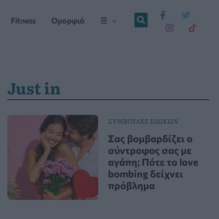
Fitness
Ομορφιά
☰
Just in
ΣΥΜΒΟΥΛΕΣ ΕΙΔΙΚΩΝ
Σας βομβαρδίζει ο
σύντροφος σας με
αγάπη; Πότε το love
bombing δείχνει
πρόβλημα