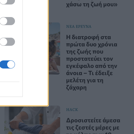
χάσω τη ζωή μου»
ΝΕΑ ΕΡΕΥΝΑ
Η διατροφή στα
πρώτα δυο χρόνια
της ζωής που
προστατεύει τον
εγκέφαλο από την
άνοια – Τι έδειξε
μελέτη για τη
ζάχαρη
HACK
Δροσιστείτε άμεσα
τις ζεστές μέρες με