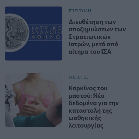
ΕΠΙΣΤΟΛΗ
Διευθέτηση των
αποζημιώσεων των
Στρατιωτικών
Ιατρών, μετά από
αίτημα του ΙΣΑ
ΜΕΛΕΤΕΣ
Καρκίνος του
μαστού: Νέα
δεδομένα για την
καταστολή της
ωοθηκικής
λειτουργίας