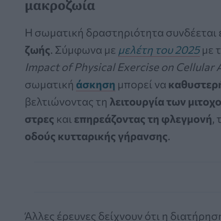
μακροζωία
Η σωματική δραστηριότητα συνδέεται 
ζωής
. Σύμφωνα με
μελέτη του 2025
με τ
Impact of Physical Exercise on Cellula
σωματική
άσκηση
μπορεί να
καθυστερή
βελτιώνοντας τη
λειτουργία των μιτοχ
στρες
και
επηρεάζοντας τη φλεγμονή
, 
οδούς κυτταρικής γήρανσης
.
Άλλες έρευνες δείχνουν ότι η διατήρη