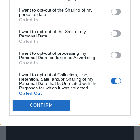
ελαφρώς τη λεκάνη προς τα μέσα.
I want to opt-out of the Sharing of my
personal data.
Opted In
Στα πρώτα στάδια βοηθά να τονιστεί
I want to opt-out of the Sale of my
Personal Data.
Opted In
περισσότερο η κίνηση, ώστε το κάτω
μέρος της πλάτης να έρθει σε επαφή με
I want to opt-out of processing my
Personal Data for Targeted Advertising.
Opted In
το έδαφος. Στη συνέχεια η λεκάνη γέρνει
I want to opt-out of Collection, Use,
προς τα πλευρά και η κίνηση
Retention, Sale, and/or Sharing of my
Personal Data that Is Unrelated with the
επαναλαμβάνεται μπρος και πίσω
Purposes for which it was collected.
Opted Out
συνολικά δέκα φορές.
CONFIRM