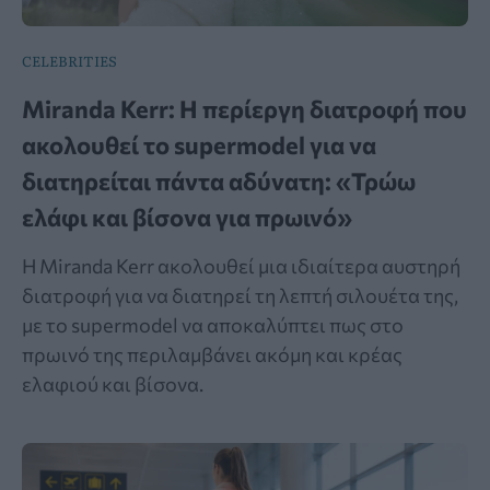
CELEBRITIES
Miranda Kerr: Η περίεργη διατροφή που
ακολουθεί το supermodel για να
διατηρείται πάντα αδύνατη: «Τρώω
ελάφι και βίσονα για πρωινό»
Η Miranda Kerr ακολουθεί μια ιδιαίτερα αυστηρή
διατροφή για να διατηρεί τη λεπτή σιλουέτα της,
με το supermodel να αποκαλύπτει πως στο
πρωινό της περιλαμβάνει ακόμη και κρέας
ελαφιού και βίσονα.