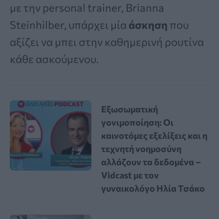
με την personal trainer, Brianna
Steinhilber, υπάρχει μία
άσκηση
που
αξίζει να μπει στην καθημερινή ρουτίνα
κάθε ασκούμενου.
Εξωσωματική
γονιμοποίηση: Οι
καινοτόμες εξελίξεις και η
τεχνητή νοημοσύνη
αλλάζουν τα δεδομένα –
Vidcast με τον
γυναικολόγο Ηλία Τσάκο