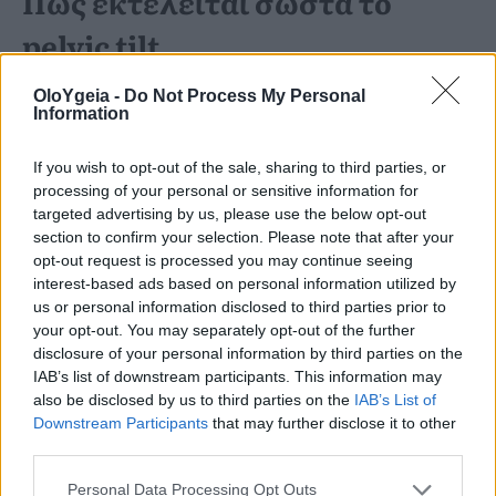
Πώς εκτελείται σωστά το
pelvic tilt
OloYgeia -
Do Not Process My Personal
Η άσκηση ξεκινά με τον ασκούμενο
Information
ξαπλωμένο
ανάσκελα
, έχοντας τα
If you wish to opt-out of the sale, sharing to third parties, or
γόνατα λυγισμένα και τα πέλματα στο
processing of your personal or sensitive information for
targeted advertising by us, please use the below opt-out
άνοιγμα των γοφών.
section to confirm your selection. Please note that after your
opt-out request is processed you may continue seeing
interest-based ads based on personal information utilized by
Τα
χέρια τοποθετούνται δίπλα στο
us or personal information disclosed to third parties prior to
your opt-out. You may separately opt-out of the further
σώμα
με κατεύθυνση προς τις φτέρνες.
disclosure of your personal information by third parties on the
Αφού προηγηθεί μία εισπνοή, κατά την
IAB’s list of downstream participants. This information may
also be disclosed by us to third parties on the
IAB’s List of
εκπνοή ο ασκούμενος καλείται να
Downstream Participants
that may further disclose it to other
third parties.
τραβήξει τον αφαλό προς τη
Personal Data Processing Opt Outs
σπονδυλική στήλη και να στρέψει