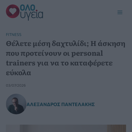
Μετάβαση
στο
Main
περιεχόμενο
Men
FITNESS
Θέλετε μέση δαχτυλίδι; Η άσκηση
που προτείνουν οι personal
trainers για να το καταφέρετε
εύκολα
03/07/2026
ΑΛΈΞΑΝΔΡΟΣ ΠΑΝΤΕΛΆΚΗΣ