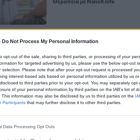
Θεραπεία με NanoKnife
-
Do Not Process My Personal Information
to opt-out of the sale, sharing to third parties, or processing of your per
ikTok (@drkaranrajan) ένα βίντεο για
formation for targeted advertising by us, please use the below opt-out s
r selection. Please note that after your opt-out request is processed y
ική τεχνική απώλειας βάρους και
eing interest-based ads based on personal information utilized by us or
disclosed to third parties prior to your opt-out. You may separately opt-
losure of your personal information by third parties on the IAB’s list of
. This information may also be disclosed by us to third parties on the
IA
Participants
that may further disclose it to other third parties.
 ψάχνουν άλλους τρόπους για να
είνει μία λύση για
να γυμναστείτε με
l Data Processing Opt Outs
ως λέει ο ίδιος, σας επιτρέπει να