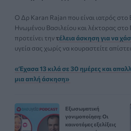
Ο Δρ Karan Rajan που είναι ιατρός στο
Ηνωμένου Βασιλείου και λέκτορας στο 
προτείνει την
τ
έλεια άσκηση για να χά
υγεία σας χωρίς να κουραστείτε απίστε
«Έχασα 13 κιλά σε 30 ημέρες και απαλλ
μια απλή άσκηση»
Εξωσωματική
γονιμοποίηση: Οι
καινοτόμες εξελίξεις