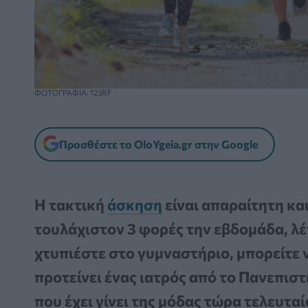
ΦΩΤΟΓΡΑΦΙΑ: 123RF
Προσθέστε το OloYgeia.gr στην Google
Η τακτική
άσκηση
είναι απαραίτητη κα
τουλάχιστον 3 φορές την εβδομάδα, λένε
χτυπιέστε στο γυμναστήριο, μπορείτε 
προτείνει ένας ιατρός από το Πανεπιστ
που έχει γίνει της μόδας τώρα τελευτα