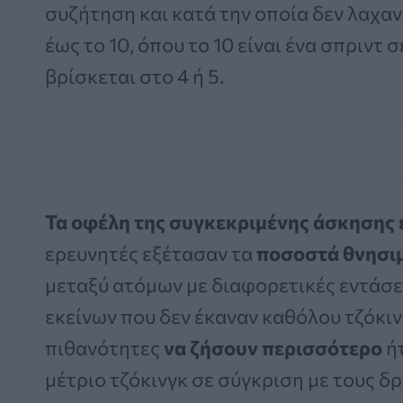
συζήτηση και κατά την οποία δεν λαχανι
έως το 10, όπου το 10 είναι ένα σπριντ 
βρίσκεται στο 4 ή 5.
Τα οφέλη της συγκεκριμένης άσκησης 
ερευνητές εξέτασαν τα
ποσοστά θνησι
μεταξύ ατόμων με διαφορετικές εντάσε
εκείνων που δεν έκαναν καθόλου τζόκινγ
πιθανότητες
να ζήσουν περισσότερο
ήτ
μέτριο τζόκινγκ σε σύγκριση με τους δ