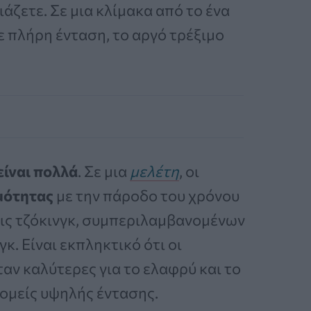
άζετε. Σε μια κλίμακα από το ένα
σε πλήρη ένταση, το αργό τρέξιμο
είναι πολλά
. Σε μια
μελέτη
, οι
μότητας
με την πάροδο του χρόνου
ις τζόκινγκ, συμπεριλαμβανομένων
κ. Είναι εκπληκτικό ότι οι
αν καλύτερες για το ελαφρύ και το
ρομείς υψηλής έντασης.