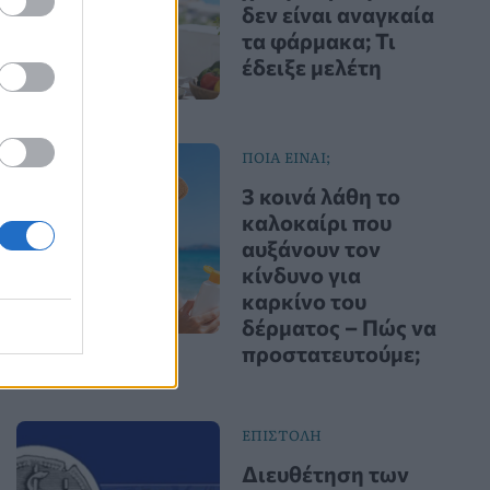
δεν είναι αναγκαία
τα φάρμακα; Τι
έδειξε μελέτη
ΠΟΙΑ ΕΙΝΑΙ;
3 κοινά λάθη το
καλοκαίρι που
αυξάνουν τον
κίνδυνο για
καρκίνο του
δέρματος – Πώς να
προστατευτούμε;
ΕΠΙΣΤΟΛΗ
Διευθέτηση των