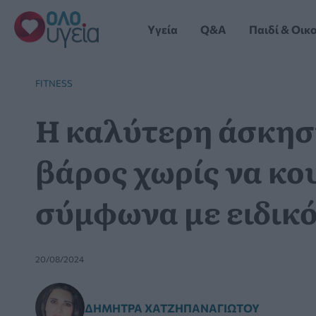
Μετάβαση
στο
Yγεία
Q&A
Παιδί & Οικ
περιεχόμενο
FITNESS
Η καλύτερη άσκηση
βάρος χωρίς να κο
σύμφωνα με ειδικ
20/08/2024
ΔΉΜΗΤΡΑ ΧΑΤΖΗΠΑΝΑΓΙΏΤΟΥ