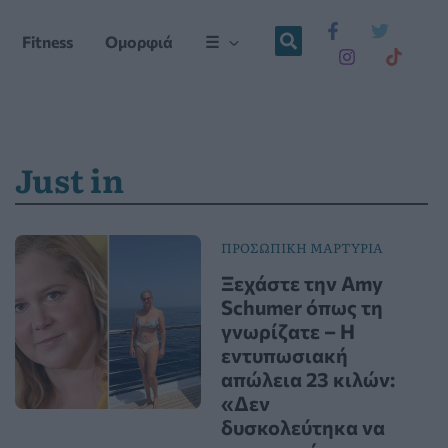
Fitness
Ομορφιά
☰
Just in
ΠΡΟΣΩΠΙΚΗ ΜΑΡΤΥΡΙΑ
Ξεχάστε την Amy
Schumer όπως τη
γνωρίζατε – Η
εντυπωσιακή
απώλεια 23 κιλών:
«Δεν
δυσκολεύτηκα να