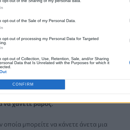
ν σας εξαντλεί όπως μία προπόνηση
o opt-out of the Sharing of my personal data.
In
o opt-out of the Sale of my Personal Data.
In
to opt-out of processing my Personal Data for Targeted
ing.
In
ος
o opt-out of Collection, Use, Retention, Sale, and/or Sharing
ersonal Data that Is Unrelated with the Purposes for which it
lected.
η είναι
το αργό τρέξιμο
. Το αργό
Out
ιτεί την επίτευξη συγκεκριμένων
CONFIRM
ίναι μία μορφή άσκησης που
 να χάνετε βάρος
.
ν οποία μπορείτε να κάνετε άνετα μια