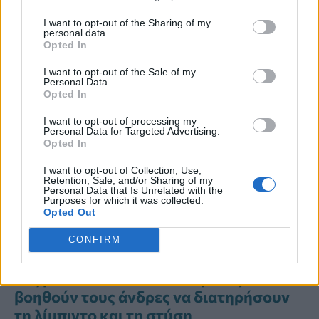
Διαβάστε Περισσότερα
I want to opt-out of the Sharing of my
personal data.
Opted In
Γυναίκες μετά τα 50: Ήρθε η ώρα να
σταματήσετε να ζητάτε συγγνώμη για
I want to opt-out of the Sale of my
Personal Data.
την εμμηνόπαυση
Opted In
Εγκυμοσύνη και λοχεία: Οι σωματικές
I want to opt-out of processing my
Personal Data for Targeted Advertising.
και ψυχικές αλλαγές που χρειάζονται
Opted In
φροντίδα και υποστήριξη
I want to opt-out of Collection, Use,
Retention, Sale, and/or Sharing of my
Οι επιστήμονες διαπίστωσαν την
Personal Data that Is Unrelated with the
Purposes for which it was collected.
περίεργη συμπεριφορά των ωοθηκών
Opted Out
μετά την εμμηνόπαυση – Ποιος ο νέος
CONFIRM
ρόλος τους
Σεξ μετά τα 50: Οι 10 συνήθειες που
βοηθούν τους άνδρες να διατηρήσουν
τη λίμπιντο και τη στύση