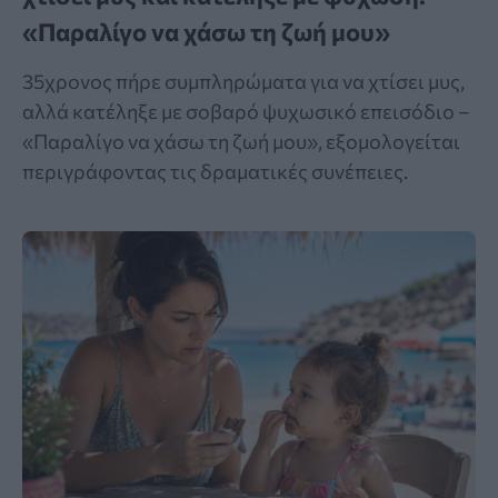
«Παραλίγο να χάσω τη ζωή μου»
35χρονος πήρε συμπληρώματα για να χτίσει μυς,
αλλά κατέληξε με σοβαρό ψυχωσικό επεισόδιο –
«Παραλίγο να χάσω τη ζωή μου», εξομολογείται
περιγράφοντας τις δραματικές συνέπειες.