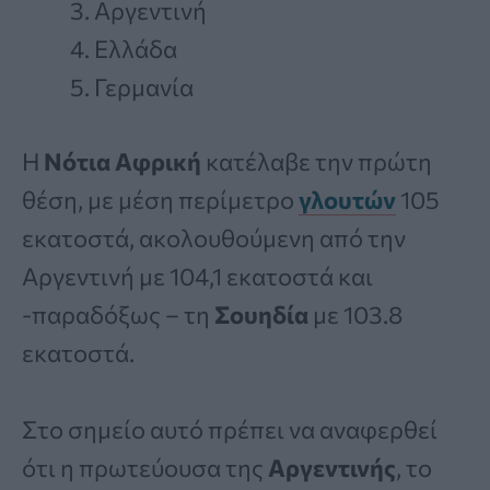
Αργεντινή
Ελλάδα
Γερμανία
Η
Νότια Αφρική
κατέλαβε την πρώτη
θέση, με μέση περίμετρο
γλουτών
105
εκατοστά, ακολουθούμενη από την
Αργεντινή με 104,1 εκατοστά και
-παραδόξως – τη
Σουηδία
με 103.8
εκατοστά.
Στο σημείο αυτό πρέπει να αναφερθεί
ότι η πρωτεύουσα της
Αργεντινής
, το