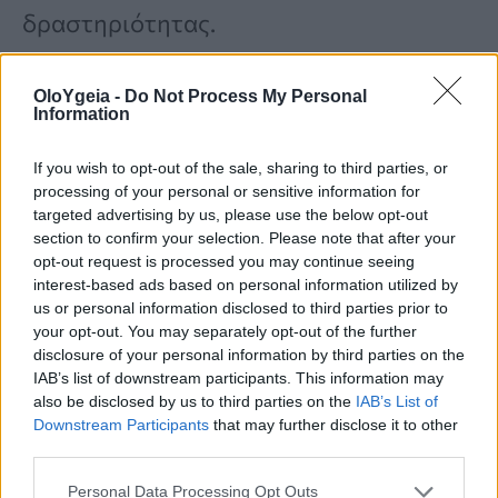
δραστηριότητας.
Για παράδειγμα, έρευνα που
OloYgeia -
Do Not Process My Personal
Information
δημοσιεύτηκε στο περιοδικό
PeerJ
If you wish to opt-out of the sale, sharing to third parties, or
διαπίστωσε ότι περισσότερο από
το
processing of your personal or sensitive information for
68% των γυναικών στη Νότια Αφρική
targeted advertising by us, please use the below opt-out
section to confirm your selection. Please note that after your
είναι υπέρβαρες ή παχύσαρκες
, γεγονός
opt-out request is processed you may continue seeing
interest-based ads based on personal information utilized by
που θα μπορούσε να οδηγήσει σε
us or personal information disclosed to third parties prior to
περισσότερο λίπος γύρω από τους
your opt-out. You may separately opt-out of the further
disclosure of your personal information by third parties on the
γλουτούς.
IAB’s list of downstream participants. This information may
also be disclosed by us to third parties on the
IAB’s List of
Downstream Participants
that may further disclose it to other
third parties.
Personal Data Processing Opt Outs