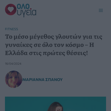
Μετάβαση
στο
Main
περιεχόμενο
Men
FITNESS
Το μέσο μέγεθος γλουτών για τις
γυναίκες σε όλο τον κόσμο – Η
Ελλάδα στις πρώτες θέσεις!
16/04/2024
ΜΑΡΙΆΝΝΑ ΣΠΑΝΟΎ