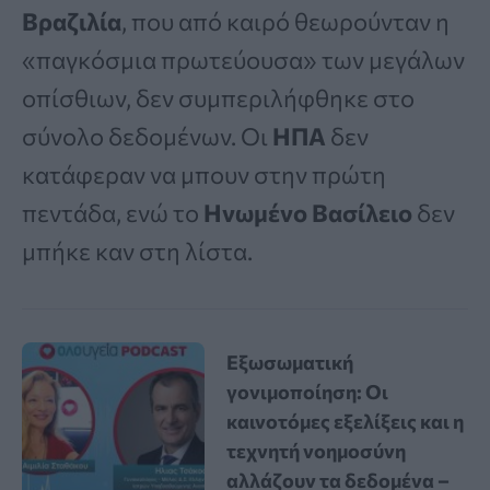
Βραζιλία
, που από καιρό θεωρούνταν η
«παγκόσμια πρωτεύουσα» των μεγάλων
οπίσθιων, δεν συμπεριλήφθηκε στο
σύνολο δεδομένων. Οι
ΗΠΑ
δεν
κατάφεραν να μπουν στην πρώτη
πεντάδα, ενώ το
Ηνωμένο Βασίλειο
δεν
μπήκε καν στη λίστα.
Εξωσωματική
γονιμοποίηση: Οι
καινοτόμες εξελίξεις και η
τεχνητή νοημοσύνη
αλλάζουν τα δεδομένα –