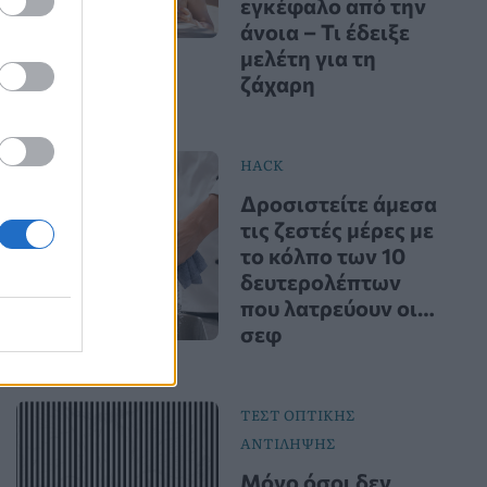
εγκέφαλο από την
άνοια – Τι έδειξε
μελέτη για τη
ζάχαρη
HACK
Δροσιστείτε άμεσα
τις ζεστές μέρες με
το κόλπο των 10
δευτερολέπτων
που λατρεύουν οι…
σεφ
ΤΕΣΤ ΟΠΤΙΚΗΣ
ΑΝΤΙΛΗΨΗΣ
Μόνο όσοι δεν