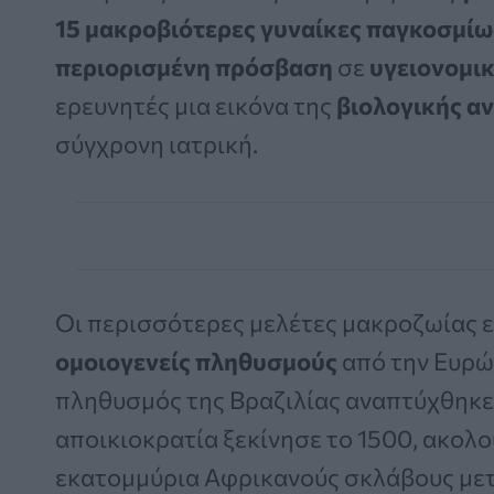
15 μακροβιότερες γυναίκες παγκοσμίω
περιορισμένη πρόσβαση
σε
υγειονομι
ερευνητές μια εικόνα της
βιολογικής α
σύγχρονη ιατρική.
Οι περισσότερες μελέτες μακροζωίας 
ομοιογενείς πληθυσμούς
από την Ευρώπ
πληθυσμός της Βραζιλίας αναπτύχθηκε
αποικιοκρατία ξεκίνησε το 1500, ακολ
εκατομμύρια Αφρικανούς σκλάβους μεταξ