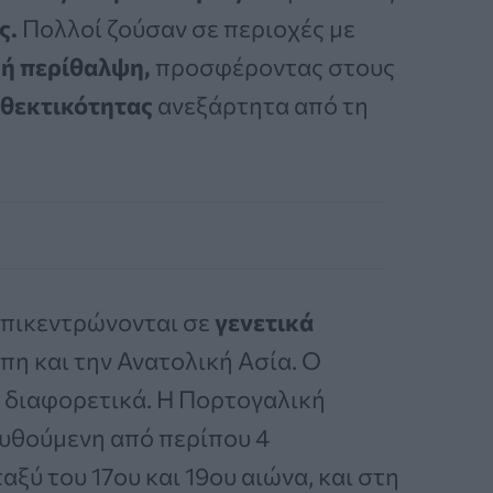
ς.
Πολλοί ζούσαν σε περιοχές με
κή περίθαλψη,
προσφέροντας στους
νθεκτικότητας
ανεξάρτητα από τη
επικεντρώνονται σε
γενετικά
η και την Ανατολική Ασία. Ο
 διαφορετικά. Η Πορτογαλική
ουθούμενη από περίπου 4
ύ του 17ου και 19ου αιώνα, και στη