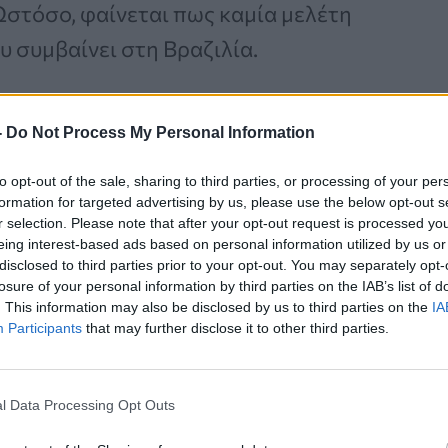
 Ωστόσο, φαίνεται πως καμία μελέτη
 συμβαίνει στη Βραζιλία.
-
Do Not Process My Personal Information
Καρκίνος Προστάτη:
Νέα Ελάχιστα
to opt-out of the sale, sharing to third parties, or processing of your per
Επεμβατική Εστιακή
formation for targeted advertising by us, please use the below opt-out s
r selection. Please note that after your opt-out request is processed y
Θεραπεία με NanoKnife
eing interest-based ads based on personal information utilized by us or
disclosed to third parties prior to your opt-out. You may separately opt-
losure of your personal information by third parties on the IAB’s list of
. This information may also be disclosed by us to third parties on the
IA
Participants
that may further disclose it to other third parties.
l Data Processing Opt Outs
σαν από την
COVID-19
το 2020 πριν