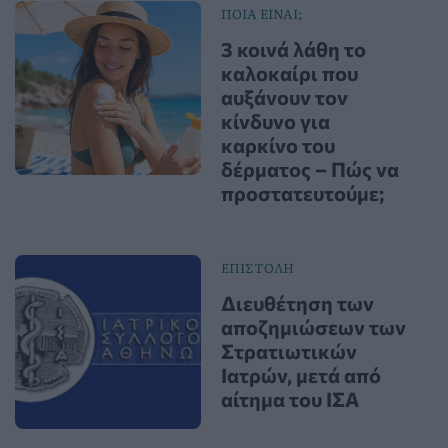
ΠΟΙΑ ΕΙΝΑΙ;
3 κοινά λάθη το
καλοκαίρι που
αυξάνουν τον
κίνδυνο για
καρκίνο του
δέρματος – Πώς να
προστατευτούμε;
ΕΠΙΣΤΟΛΗ
Διευθέτηση των
αποζημιώσεων των
Στρατιωτικών
Ιατρών, μετά από
αίτημα του ΙΣΑ