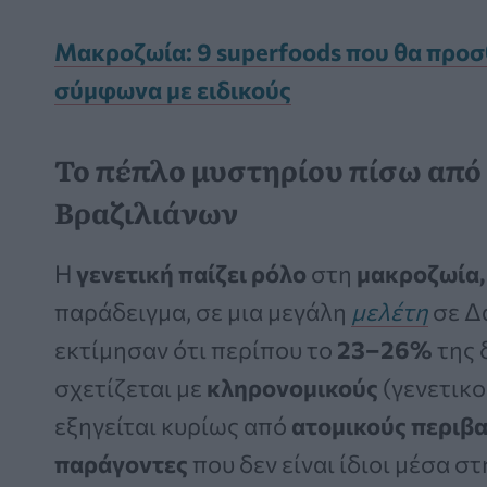
Μακροζωία: 9 superfoods που θα προσ
σύμφωνα με ειδικούς
Το πέπλο μυστηρίου πίσω από
Βραζιλιάνων
Η
γενετική παίζει ρόλο
στη
μακροζωία,
παράδειγμα, σε μια μεγάλη
μελέτη
σε Δα
εκτίμησαν ότι περίπου το
23–26%
της 
σχετίζεται με
κληρονομικούς
(γενετικ
εξηγείται κυρίως από
ατομικούς περιβ
παράγοντες
που δεν είναι ίδιοι μέσα στ