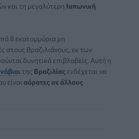
ν και τη μεγαλύτερη
Ιαπωνική
πό 8 εκατομμύρια μη
ς στους Βραζιλιάνους, εκ των
ύνται δυνητικά επιβλαβείς. Αυτή η
νόβιοι
της
Βραζιλίας
ενδέχεται να
υ είναι
αόρατες σε
άλλους