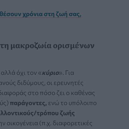
θέσουν χρόνια στη ζωή σας,
 τη μακροζωία ορισμένων
αλλά όχι τον «
κύριο
». Για
νούς διδύμους, οι ερευνητές
διαφοράς στο πόσο ζει ο καθένας
ούς)
παράγοντες,
ενώ το υπόλοιπο
αλλοντικούς/τρόπου
ζωής
ην οικογένεια (π.χ. διαφορετικές