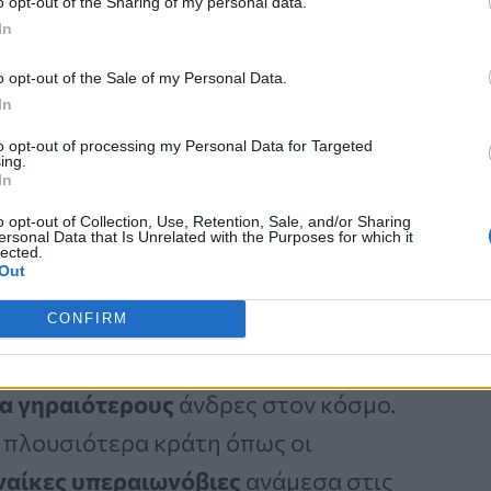
o opt-out of the Sharing of my personal data.
ια Βραζιλιάνα μοναχή που απεβίωσε
In
ηλικία των
116
και αναγνωρίστηκε ως
o opt-out of the Sale of my Personal Data.
ραζιλιάνικη οικογένεια
In
ά τους με τρεις ανιψιές ηλικίας 100,
to opt-out of processing my Personal Data for Targeted
ing.
μελετούν τους
υπεραιωνόβιους
της
In
 περισσότερα χρόνια ζωής)
o opt-out of Collection, Use, Retention, Sale, and/or Sharing
ersonal Data that Is Unrelated with the Purposes for which it
 παρέχουν εξαιρετικά
πολύτιμες
lected.
Out
θεκτικότητα
στις
ασθένειες
.
CONFIRM
αίες χώρες για
άνδρες
α γηραιότερους
άνδρες στον κόσμο.
 πλουσιότερα κράτη όπως οι
ναίκες υπεραιωνόβιες
ανάμεσα στις