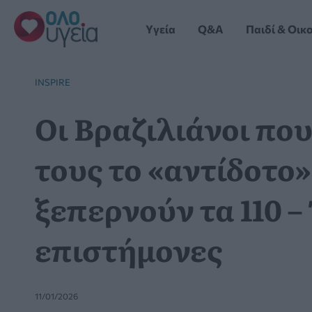
Μετάβαση
στο
Yγεία
Q&A
Παιδί & Οικ
περιεχόμενο
INSPIRE
Οι Βραζιλιάνοι πο
τους το «αντίδοτο»
ξεπερνούν τα 110 –
επιστήμονες
11/01/2026