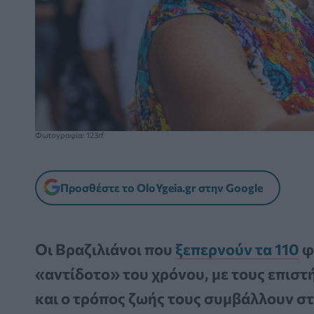
Φωτογραφία: 123rf
Προσθέστε το OloYgeia.gr στην Google
Οι Βραζιλιάνοι που
ξεπερνούν τα 110
φ
«αντίδοτο» του χρόνου, με τους επιστ
και ο τρόπος ζωής τους συμβάλλουν σ