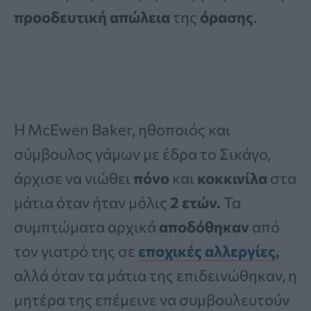
προοδευτική απώλεια
της
όρασης
.
Η McEwen Baker, ηθοποιός και
σύμβουλος γάμων με έδρα το Σικάγο,
άρχισε να νιώθει
πόνο
και
κοκκινίλα
στα
μάτια όταν ήταν μόλις
2 ετών.
Τα
συμπτώματα αρχικά
αποδόθηκαν
από
τον γιατρό της σε
εποχικές αλλεργίες
,
αλλά όταν τα μάτια της επιδεινώθηκαν, η
μητέρα της επέμεινε να συμβουλευτούν