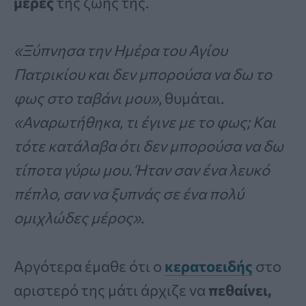
μέρες
της ζωής της.
«Ξύπνησα την Ημέρα του Αγίου
Πατρικίου και δεν μπορούσα να δω το
φως στο ταβάνι μου»
, θυμάται.
«Αναρωτήθηκα, τι έγινε με το φως; Και
τότε κατάλαβα ότι δεν μπορούσα να δω
τίποτα γύρω μου. Ήταν σαν ένα λευκό
πέπλο, σαν να ξυπνάς σε ένα πολύ
ομιχλώδες μέρος».
Αργότερα έμαθε ότι ο
κερατοειδής
στο
αριστερό της μάτι άρχιζε να
πεθαίνει,