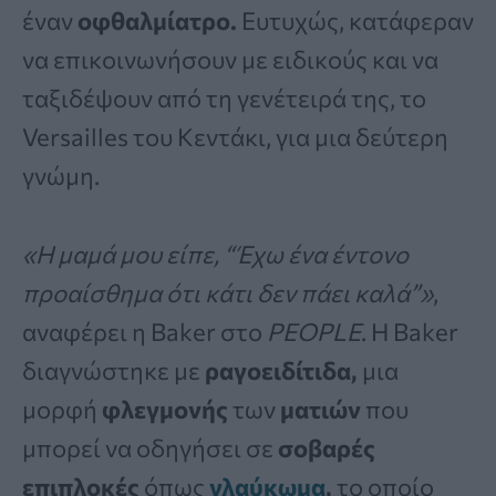
έναν
οφθαλμίατρο.
Ευτυχώς, κατάφεραν
να επικοινωνήσουν με ειδικούς και να
ταξιδέψουν από τη γενέτειρά της, το
Versailles του Κεντάκι, για μια δεύτερη
γνώμη.
«Η μαμά μου είπε, “Έχω ένα έντονο
προαίσθημα ότι κάτι δεν πάει καλά”»
,
αναφέρει η Baker στο
PEOPLE
. Η Baker
διαγνώστηκε με
ραγοειδίτιδα,
μια
μορφή
φλεγμονής
των
ματιών
που
μπορεί να οδηγήσει σε
σοβαρές
επιπλοκές
όπως
γλαύκωμα
,
το οποίο