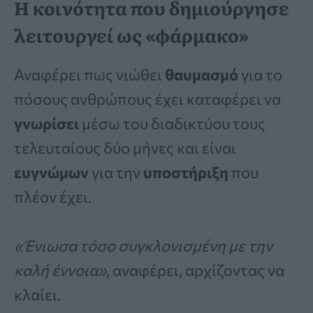
Η κοινότητα που δημιούργησε
λειτουργεί ως «φάρμακο»
Αναφέρει πως νιώθει
θαυμασμό
για το
πόσους ανθρώπους έχει καταφέρει να
γνωρίσει
μέσω του διαδικτύου τους
τελευταίους δύο μήνες και είναι
ευγνώμων
για την
υποστήριξη
που
πλέον έχει.
«Ένιωσα τόσο συγκλονισμένη με την
καλή έννοια»
, αναφέρει, αρχίζοντας να
κλαίει.