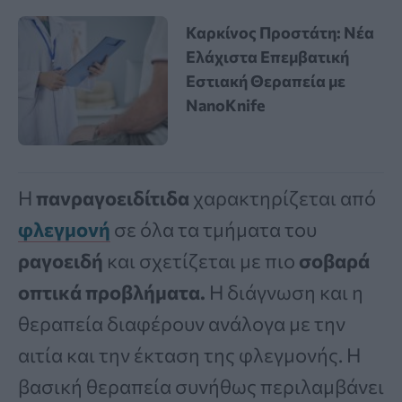
Καρκίνος Προστάτη: Νέα
Ελάχιστα Επεμβατική
Εστιακή Θεραπεία με
NanoKnife
Η
πανραγοειδίτιδα
χαρακτηρίζεται από
φλεγμονή
σε όλα τα τμήματα του
ραγοειδή
και σχετίζεται με πιο
σοβαρά
οπτικά προβλήματα.
Η διάγνωση και η
θεραπεία διαφέρουν ανάλογα με την
αιτία και την έκταση της φλεγμονής. Η
βασική θεραπεία συνήθως περιλαμβάνει