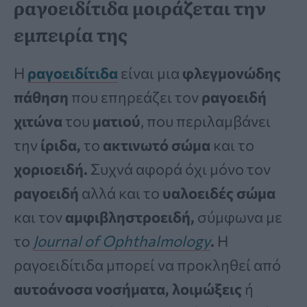
ραγοειδίτιδα μοιράζεται την
εμπειρία της
Η
ραγοειδίτιδα
είναι μια
φλεγμονώδης
πάθηση
που επηρεάζει τον
ραγοειδή
χιτώνα
του
ματιού
, που περιλαμβάνει
την
ίριδα,
το
ακτινωτό σώμα
και το
χοριοειδή.
Συχνά αφορά όχι μόνο τον
ραγοειδή
αλλά και το
υαλοειδές σώμα
και τον
αμφιβληστροειδή,
σύμφωνα με
το
Journal of Ophthalmology
.
Η
ραγοειδίτιδα μπορεί να προκληθεί από
αυτοάνοσα νοσήματα, λοιμώξεις
ή