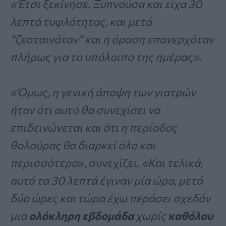
«Έτσι ξεκίνησε. Ξυπνούσα και είχα 30
λεπτά τυφλότητας, και μετά
“ζεσταινόταν” και η όραση επανερχόταν
πλήρως για το υπόλοιπο της ημέρας».
«Όμως, η γενική άποψη των γιατρών
ήταν ότι αυτό θα συνεχίσει να
επιδεινώνεται και ότι η περίοδος
θολούρας θα διαρκεί όλο και
περισσότερο
», συνεχίζει.
«Και τελικά,
αυτά τα 30 λεπτά έγιναν μία ώρα, μετά
δύο ώρες και τώρα έχω περάσει σχεδόν
μια
ολόκληρη εβδομάδα
χωρίς
καθόλου