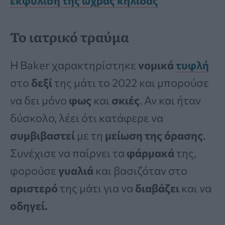
εκφύλιση της ωχράς κηλίδας
Το ιατρικό τραύμα
Η Baker χαρακτηρίστηκε
νομικά
τυφλή
στο
δεξί
της μάτι το 2022 και μπορούσε
να δει μόνο
φως
και
σκιές
. Αν και ήταν
δύσκολο, λέει ότι κατάφερε να
συμβιβαστεί
με τη
μείωση
της
όρασης
.
Συνέχισε να παίρνει τα
φάρμακά
της,
φορούσε
γυαλιά
και βασιζόταν στο
αριστερό
της μάτι για να
διαβάζει
και να
οδηγεί.