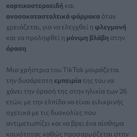
κορτικοστεροειδή
και
ανοσοκατασταλτικά φάρμακα
όταν
χρειάζεται, για να ελεγχθεί η
φλεγμονή
και να προληφθεί η
μόνιμη βλάβη
στην
όραση
Μια χρήστρια του TikTok μοιράζεται
την δυσάρεστη
εμπειρία
της του να
χάνει την όρασή της στην ηλικία των 26
ετών, με την ελπίδα να είναι ειλικρινής
σχετικά με τις δυσκολίες που
αντιμετωπίζει και να βρει ένα αίσθημα
κοινότητας καθώς προσαρμόζεται στην