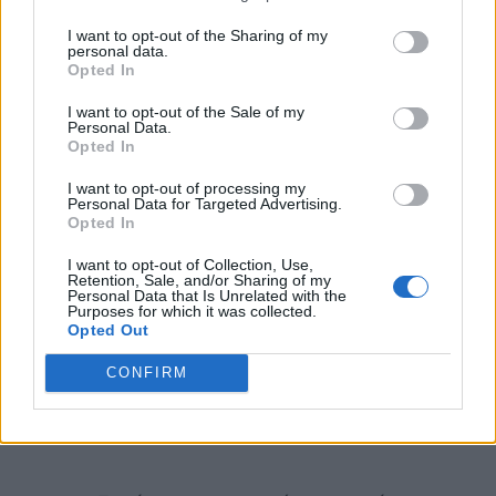
βίωσε το πρωί της Ημέρας του Αγίου
Πατρικίου ήταν ένα φαινόμενο που
I want to opt-out of the Sharing of my
personal data.
Opted In
λέγεται
κερατοειδές οίδημα
(corneal
edema), μια κατάσταση που θα έπρεπε
I want to opt-out of the Sale of my
Personal Data.
Opted In
πλέον να διαχειρίζεται σε συνεχή βάση.
I want to opt-out of processing my
Personal Data for Targeted Advertising.
Opted In
«Ουσιαστικά, όταν τα κύτταρα αυτά
I want to opt-out of Collection, Use,
πεθαίνουν και πρήζονται, δημιουργούν
Retention, Sale, and/or Sharing of my
Personal Data that Is Unrelated with the
αυτό το θολό πέπλο στην όραση, που
Purposes for which it was collected.
Opted Out
δεν επιτρέπει στο φως να διαθλάται και
CONFIRM
μετά σταδιακά “καθαρίζει” όσο περνά η
ώρα»,
εξηγεί.