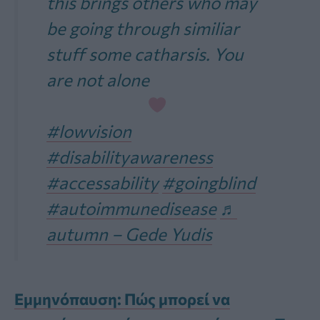
this brings others who may
be going through similiar
stuff some catharsis. You
are not alone
#lowvision
#disabilityawareness
#accessability
#goingblind
#autoimmunedisease
♬
autumn – Gede Yudis
Εμμηνόπαυση: Πώς μπορεί να