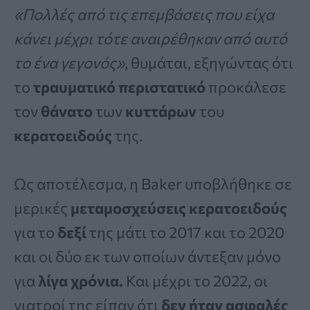
«Πολλές από τις επεμβάσεις που είχα
κάνει μέχρι τότε αναιρέθηκαν από αυτό
το ένα γεγονός»
, θυμάται, εξηγώντας ότι
το
τραυματικό περιστατικό
προκάλεσε
τον
θάνατο
των
κυττάρων
του
κερατοειδούς
της.
Ως αποτέλεσμα, η Baker υποβλήθηκε σε
μερικές
μεταμοσχεύσεις κερατοειδούς
για το
δεξί
της μάτι το 2017 και το 2020
και οι δύο εκ των οποίων άντεξαν μόνο
για
λίγα χρόνια.
Και μέχρι το 2022, οι
γιατροί της είπαν ότι
δεν ήταν ασφαλές