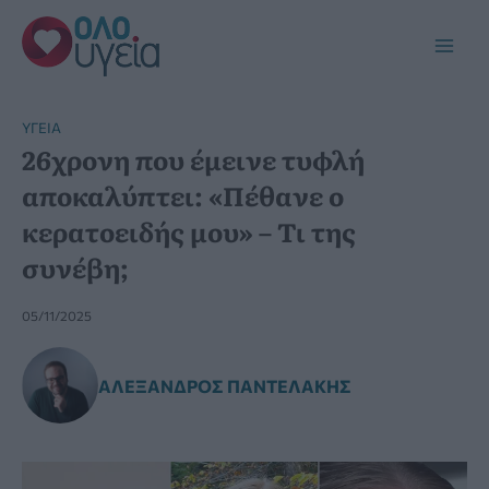
Μετάβαση
στο
Main
περιεχόμενο
Men
YΓΕΊΑ
26χρονη που έμεινε τυφλή
αποκαλύπτει: «Πέθανε ο
κερατοειδής μου» – Τι της
συνέβη;
05/11/2025
ΑΛΈΞΑΝΔΡΟΣ ΠΑΝΤΕΛΆΚΗΣ