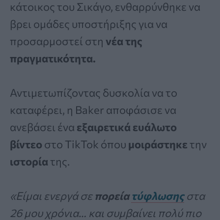
κάτοικος του Σικάγο, ενθαρρύνθηκε να
βρει ομάδες υποστήριξης για να
προσαρμοστεί στη
νέα
της
πραγματικότητα.
Αντιμετωπίζοντας δυσκολία να το
καταφέρει, η Baker αποφάσισε να
ανεβάσει ένα
εξαιρετικά ευάλωτο
βίντεο
στο TikTok όπου
μοιράστηκε
την
ιστορία
της.
«Είμαι ενεργά σε
πορεία
τύφλωσης
στα
26 μου χρόνια… και συμβαίνει πολύ πιο