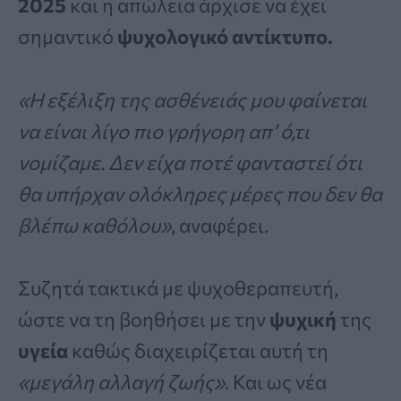
2025
και η απώλεια άρχισε να έχει
σημαντικό
ψυχολογικό αντίκτυπο.
«Η εξέλιξη της ασθένειάς μου φαίνεται
να είναι λίγο πιο γρήγορη απ’ ό,τι
νομίζαμε. Δεν είχα ποτέ φανταστεί ότι
θα υπήρχαν ολόκληρες μέρες που δεν θα
βλέπω καθόλου»
, αναφέρει.
Συζητά τακτικά με ψυχοθεραπευτή,
ώστε να τη βοηθήσει με την
ψυχική
της
υγεία
καθώς διαχειρίζεται αυτή τη
«μεγάλη αλλαγή ζωής»
. Και ως νέα