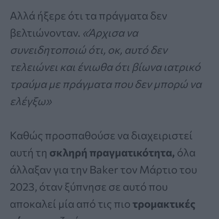
Αλλά ήξερε ότι τα πράγματα δεν
βελτιώνονταν.
«Άρχισα να
συνειδητοποιώ ότι, οκ, αυτό δεν
τελειώνει και ένιωθα ότι βίωνα ιατρικό
τραύμα με πράγματα που δεν μπορώ να
ελέγξω»
Καθώς προσπαθούσε να διαχειριστεί
αυτή τη
σκληρή πραγματικότητα,
όλα
άλλαξαν για την Baker τον Μάρτιο του
2023, όταν ξύπνησε σε αυτό που
αποκαλεί μία από τις πιο
τρομακτικές