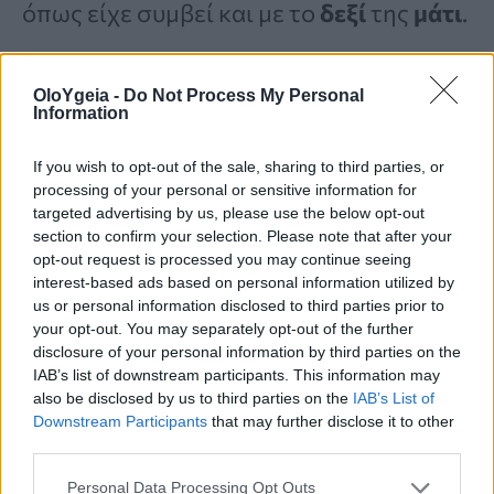
όπως είχε συμβεί και με το
δεξί
της
μάτι
.
OloYgeia -
Do Not Process My Personal
«Ήταν από τα πιο δύσκολα
Information
πράγματα που έπρεπε να
If you wish to opt-out of the sale, sharing to third parties, or
ακούσω, γιατί ήξερα τι
processing of your personal or sensitive information for
targeted advertising by us, please use the below opt-out
σήμαινε αυτό και ήξερα ότι
section to confirm your selection. Please note that after your
opt-out request is processed you may continue seeing
δεν υπήρχε πραγματική
interest-based ads based on personal information utilized by
λύση».
us or personal information disclosed to third parties prior to
your opt-out. You may separately opt-out of the further
disclosure of your personal information by third parties on the
IAB’s list of downstream participants. This information may
also be disclosed by us to third parties on the
IAB’s List of
Downstream Participants
that may further disclose it to other
third parties.
Η Baker ενημερώθηκε ότι αυτό που
Personal Data Processing Opt Outs