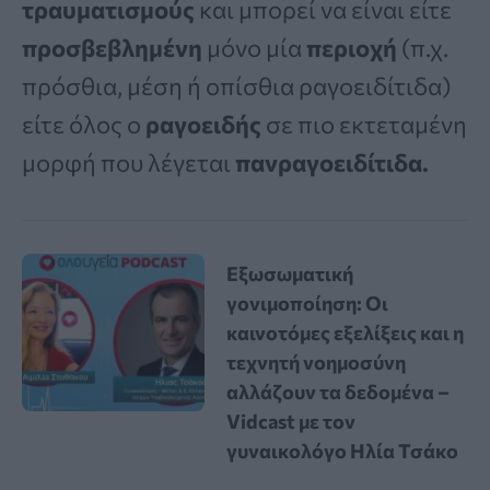
τραυματισμούς
και μπορεί να είναι είτε
προσβεβλημένη
μόνο μία
περιοχή
(π.χ.
πρόσθια, μέση ή οπίσθια ραγοειδίτιδα)
είτε όλος ο
ραγοειδής
σε πιο εκτεταμένη
μορφή που λέγεται
πανραγοειδίτιδα.
Εξωσωματική
γονιμοποίηση: Οι
καινοτόμες εξελίξεις και η
τεχνητή νοημοσύνη
αλλάζουν τα δεδομένα –
Vidcast με τον
γυναικολόγο Ηλία Τσάκο