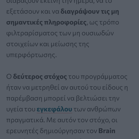
διαβάζουν εκείνη την ημέρα, να το
εξετάσουν και να
διαγράψουν τις μη
σημαντικές πληροφορίες
, ως τρόπο
φιλτραρίσματος των μη ουσιωδών
στοιχείων και μείωσης της
υπερφόρτωσης.
Ο
δεύτερος στόχος
του προγράμματος
ήταν να μετρηθεί αν αυτού του είδους η
παρέμβαση μπορεί να βελτιώσει την
υγεία του
εγκεφάλου
των ανθρώπων
πραγματικά. Με αυτόν τον στόχο, οι
ερευνητές δημιούργησαν τον
Brain