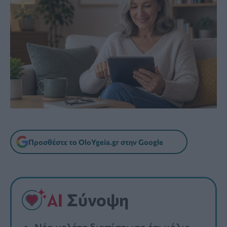
Προσθέστε το OloYgeia.gr στην Google
Σύνοψη
Νέα μελέτη διαπίστωσε ότι μόλις