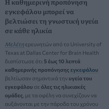
Η καθημερινή προπόνηση
εγκεφάλου μπορεί να
βελτιώσει τη γνωστική υγεία
σε κάθε ηλικία
Μελέτη
ερευνητών από το University of
Texas at Dallas Center for Brain Health
διαπίστωσε ότι
5 έως 10 λεπτά
καθημερινής προπόνησης
εγκεφάλου
βελτίωσαν σημαντικά την
υγεία του
εγκεφάλου
σε
όλες τις ηλικιακές
ομάδες
, με τα οφέλη να συνεχίζουν να
αυξάνονται με την πάροδο του χρόνου