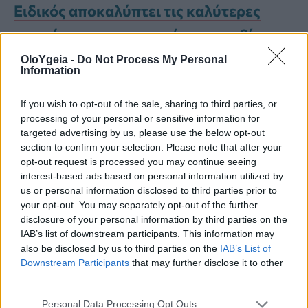
Ειδικός αποκαλύπτει τις καλύτερες
τροφές για ισορροπημένο μικροβίωμα
του εντέρου και δυνατό εγκέφαλο
OloYgeia -
Do Not Process My Personal
Information
Οι ερευνητές παρατήρησαν
σημαντική
If you wish to opt-out of the sale, sharing to third parties, or
processing of your personal or sensitive information for
βελτίωση
στις αξιολογήσεις του Brain
targeted advertising by us, please use the below opt-out
section to confirm your selection. Please note that after your
Health Index για την πλειονότητα των
opt-out request is processed you may continue seeing
συμμετεχόντων που ακολούθησαν την
interest-based ads based on personal information utilized by
us or personal information disclosed to third parties prior to
εκπαίδευση,
ιδιαίτερα για όσους το
your opt-out. You may separately opt-out of the further
disclosure of your personal information by third parties on the
έκαναν καθημερινά
.
IAB’s list of downstream participants. This information may
also be disclosed by us to third parties on the
IAB’s List of
Downstream Participants
that may further disclose it to other
«Αυτή η μελέτη
αμφισβητεί την
third parties.
επικρατούσα αντίληψη της
Personal Data Processing Opt Outs