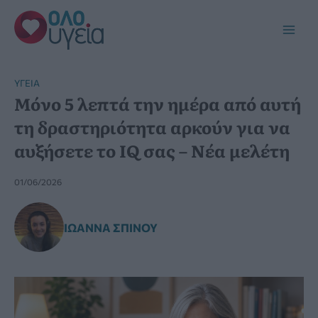
Μετάβαση
στο
Main
περιεχόμενο
Men
YΓΕΊΑ
Μόνο 5 λεπτά την ημέρα από αυτή
τη δραστηριότητα αρκούν για να
αυξήσετε το IQ σας – Νέα μελέτη
01/06/2026
ΙΩΆΝΝΑ ΣΠΊΝΟΥ