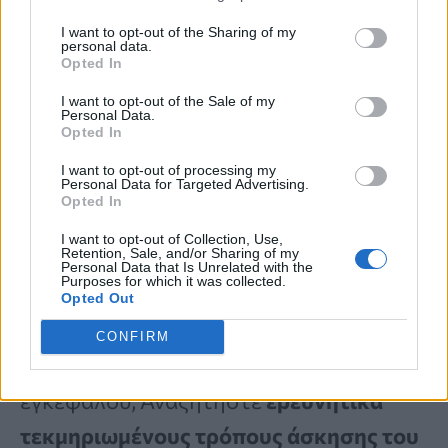
αναπόφευκτης γνωστικής έκπτωσης
,
I want to opt-out of the Sharing of my
personal data.
προτείνοντας αντίθετα ότι η υγεία του
Opted In
εγκεφάλου μπορεί να
καλλιεργηθεί
I want to opt-out of the Sale of my
Personal Data.
προληπτικά
σε κάθε ηλικία
»
, γράφουν
Opted In
οι ερευνητές, σύμφωνα με το Inc.
I want to opt-out of processing my
Personal Data for Targeted Advertising.
Opted In
Τι να κάνετε για να
I want to opt-out of Collection, Use,
Retention, Sale, and/or Sharing of my
ενδυναμώσετε το μυαλό σας
Personal Data that Is Unrelated with the
Purposes for which it was collected.
Opted Out
Πώς μπορείτε να αποκτήσετε αυτού του
CONFIRM
είδους τη βελτίωση στην υγεία του
εγκεφάλου; Αναζητήστε
ερευνητικά
τεκμηριωμένους τρόπους άσκησης του