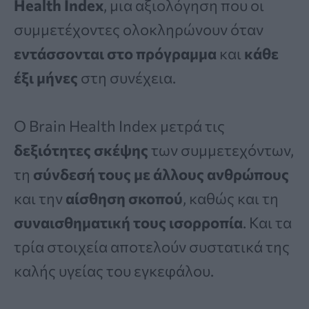
Health Index
, μια αξιολόγηση που οι
συμμετέχοντες ολοκληρώνουν όταν
εντάσσονται στο πρόγραμμα
και
κάθε
έξι μήνες
στη συνέχεια.
Ο Brain Health Index μετρά τις
δεξιότητες σκέψης
των συμμετεχόντων,
τη
σύνδεσή τους με άλλους ανθρώπους
και την
αίσθηση σκοπού
, καθώς και τη
συναισθηματική τους ισορροπία
. Και τα
τρία στοιχεία αποτελούν συστατικά της
καλής υγείας του εγκεφάλου.