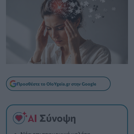
Προσθέστε το OloYgeia.gr στην Google
Σύνοψη
Νέα επιστημονική μελέτη