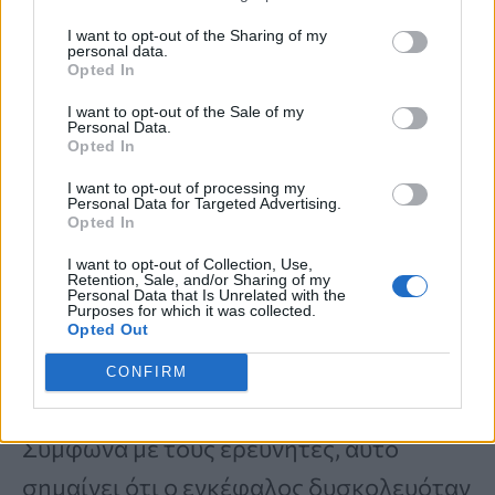
(fMRI) για να παρακολουθήσουν τη
I want to opt-out of the Sharing of my
personal data.
δραστηριότητα του εγκεφάλου σε
Opted In
πραγματικό χρόνο.
I want to opt-out of the Sale of my
Personal Data.
Opted In
Τα αποτελέσματα έδειξαν ότι οι
I want to opt-out of processing my
Personal Data for Targeted Advertising.
συμμετέχοντες που είχαν υποστεί
στρες
Opted In
παρουσίαζαν αισθητά
μειωμένη
I want to opt-out of Collection, Use,
Retention, Sale, and/or Sharing of my
ενεργοποίηση
στις περιοχές του
Personal Data that Is Unrelated with the
Purposes for which it was collected.
εγκεφάλου
που σχετίζονται με την
Opted Out
ανάκληση προηγούμενων εμπειριών.
CONFIRM
Σύμφωνα με τους ερευνητές, αυτό
σημαίνει ότι ο εγκέφαλος δυσκολευόταν