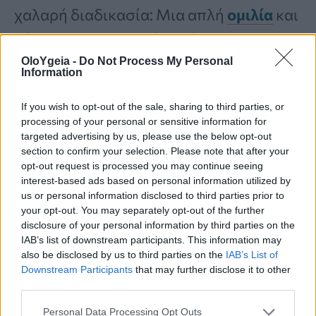
χαλαρή διαδικασία: Μια απλή
ομιλία
και
εύκολες μαθηματικές πράξεις.
OloYgeia -
Do Not Process My Personal
Information
Στη συνέχεια, όλοι οι συμμετέχοντες
If you wish to opt-out of the sale, sharing to third parties, or
είδαν νέα ζευγάρια εικόνων που
processing of your personal or sensitive information for
συνέδεαν ζώα με τρισδιάστατα
targeted advertising by us, please use the below opt-out
section to confirm your selection. Please note that after your
σχήματα.
opt-out request is processed you may continue seeing
interest-based ads based on personal information utilized by
us or personal information disclosed to third parties prior to
Τι αποκάλυψαν οι εξετάσεις
your opt-out. You may separately opt-out of the further
disclosure of your personal information by third parties on the
fMRI
IAB’s list of downstream participants. This information may
also be disclosed by us to third parties on the
IAB’s List of
Downstream Participants
that may further disclose it to other
Οι επιστήμονες χρησιμοποίησαν
third parties.
λειτουργική μαγνητική τομογραφία
Personal Data Processing Opt Outs