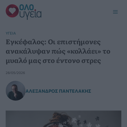
Μετάβαση
στο
Main
περιεχόμενο
Men
YΓΕΊΑ
Εγκέφαλος: Οι επιστήμονες
ανακάλυψαν πώς «κολλάει» το
μυαλό μας στο έντονο στρες
28/05/2026
ΑΛΈΞΑΝΔΡΟΣ ΠΑΝΤΕΛΆΚΗΣ