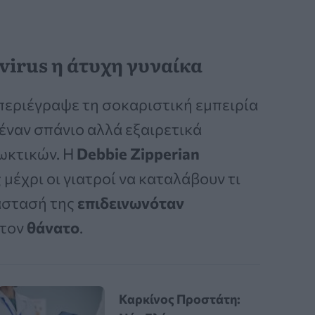
virus η άτυχη γυναίκα
περιέγραψε τη σοκαριστική εμπειρία
 έναν σπάνιο αλλά εξαιρετικά
ρωκτικών. Η
Debbie Zipperian
έχρι οι γιατροί να καταλάβουν τι
τάστασή της
επιδεινωνόταν
στον
θάνατο
.
Καρκίνος Προστάτη: