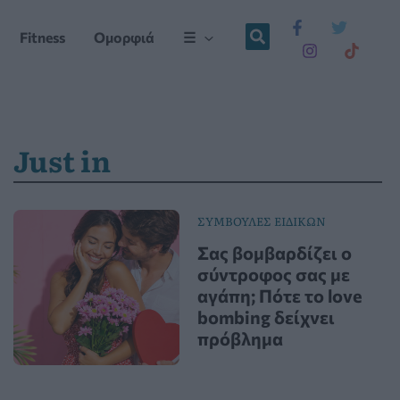
Fitness
Ομορφιά
☰
Just in
ΣΥΜΒΟΥΛΕΣ ΕΙΔΙΚΩΝ
Σας βομβαρδίζει ο
σύντροφος σας με
αγάπη; Πότε το love
bombing δείχνει
πρόβλημα