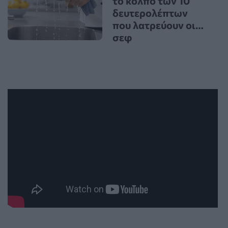
το κόλπο των 10
δευτερολέπτων
που λατρεύουν οι…
σεφ