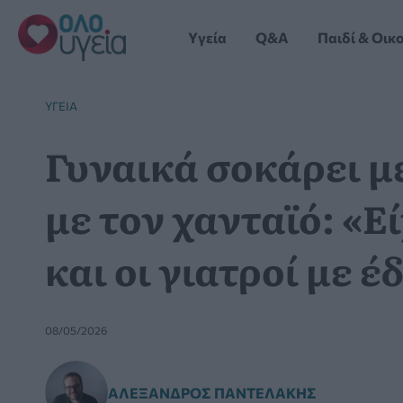
Μετάβαση
στο
Yγεία
Q&A
Παιδί & Οικ
περιεχόμενο
YΓΕΊΑ
Γυναικά σοκάρει με
με τον χανταϊό: «Ε
και οι γιατροί με 
08/05/2026
ΑΛΈΞΑΝΔΡΟΣ ΠΑΝΤΕΛΆΚΗΣ