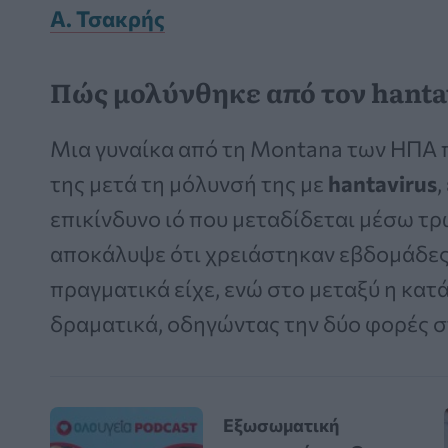
Α. Τσακρής
Πώς μολύνθηκε από τον hanta
Μια γυναίκα από τη Montana των ΗΠΑ 
της μετά τη μόλυνσή της με
hantavirus
,
επικίνδυνο ιό που μεταδίδεται μέσω τ
αποκάλυψε ότι χρειάστηκαν εβδομάδες μ
πραγματικά είχε, ενώ στο μεταξύ η κα
δραματικά, οδηγώντας την δύο φορές 
Εξωσωματική