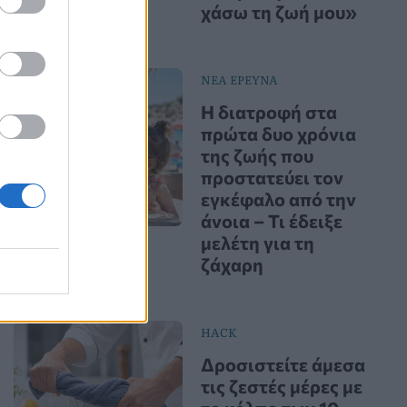
χάσω τη ζωή μου»
ΝΕΑ ΕΡΕΥΝΑ
Η διατροφή στα
πρώτα δυο χρόνια
της ζωής που
προστατεύει τον
εγκέφαλο από την
άνοια – Τι έδειξε
μελέτη για τη
ζάχαρη
HACK
Δροσιστείτε άμεσα
τις ζεστές μέρες με