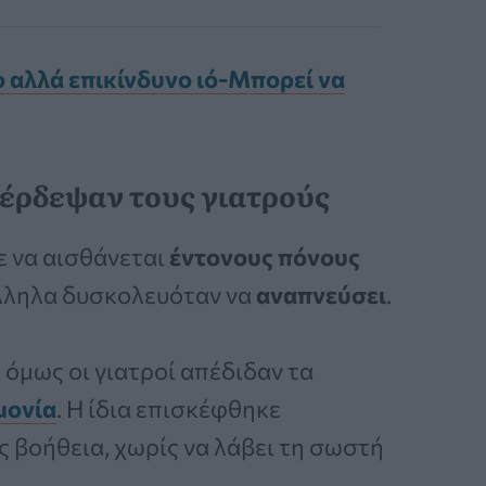
ο αλλά επικίνδυνο ιό-Μπορεί να
έρδεψαν τους γιατρούς
 να αισθάνεται
έντονους πόνους
λληλα δυσκολευόταν να
αναπνεύσει
.
όμως οι γιατροί απέδιδαν τα
μονία
. Η ίδια επισκέφθηκε
 βοήθεια, χωρίς να λάβει τη σωστή