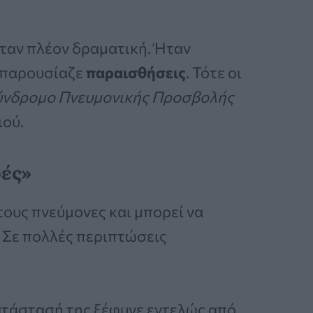
 ήταν πλέον δραματική. Ήταν
 παρουσίαζε
παραισθήσεις
. Τότε οι
νδρομο Πνευμονικής Προσβολής
ιού.
ρές»
ους πνεύμονες και μπορεί να
 Σε πολλές περιπτώσεις
κατάστασή της ξέφυγε εντελώς από