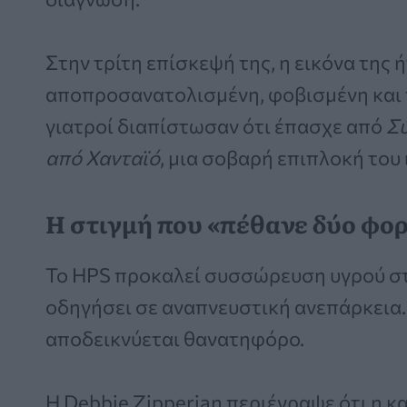
Στην τρίτη επίσκεψή της, η εικόνα της
αποπροσανατολισμένη, φοβισμένη και
γιατροί διαπίστωσαν ότι έπασχε από
Σύ
από Χανταϊό
, μια σοβαρή επιπλοκή του 
Η στιγμή που «πέθανε δύο φο
Το HPS προκαλεί συσσώρευση υγρού στ
οδηγήσει σε αναπνευστική ανεπάρκεια.
αποδεικνύεται θανατηφόρο.
Η Debbie Zipperian περιέγραψε ότι η 