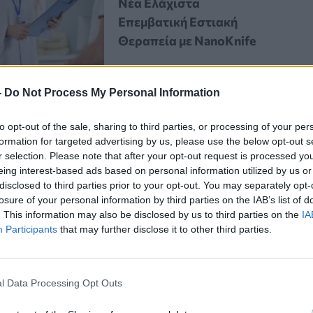
Νέα Ελάχιστα
Επεμβατική Εστιακή
Θεραπεία με NanoKnife
-
Do Not Process My Personal Information
to opt-out of the sale, sharing to third parties, or processing of your per
formation for targeted advertising by us, please use the below opt-out s
r selection. Please note that after your opt-out request is processed y
eing interest-based ads based on personal information utilized by us or
ενώ έκανε καθημερινές εργασίες
disclosed to third parties prior to your opt-out. You may separately opt-
losure of your personal information by third parties on the IAB’s list of
a. Όπως εξήγησε, ήρθε σε επαφή με
. This information may also be disclosed by us to third parties on the
IA
αλιό κοτέτσι, όταν απομάκρυνε μπολ
Participants
that may further disclose it to other third parties.
l Data Processing Opt Outs
ει πολύ κοντά στο σημείο όπου