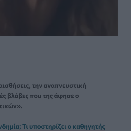
ραισθήσεις, την αναπνευστική
κές βλάβες που της άφησε ο
κτικών».
νδημία; Τι υποστηρίζει ο καθηγητής