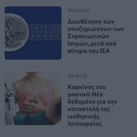
ΕΠΙΣΤΟΛΗ
Διευθέτηση των
αποζημιώσεων των
Στρατιωτικών
Ιατρών, μετά από
αίτημα του ΙΣΑ
ΜΕΛΕΤΕΣ
Καρκίνος του
μαστού: Νέα
δεδομένα για την
καταστολή της
ωοθηκικής
λειτουργίας