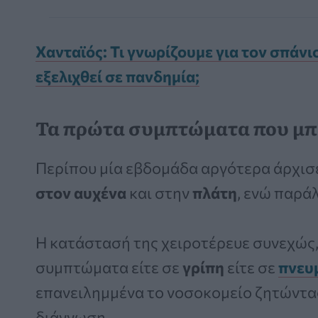
Χανταϊός: Τι γνωρίζουμε για τον σπάνι
εξελιχθεί σε πανδημία;
Τα πρώτα συμπτώματα που μπ
Περίπου μία εβδομάδα αργότερα άρχισε
στον αυχένα
και στην
πλάτη
, ενώ παρά
Η κατάστασή της χειροτέρευε συνεχώς, 
συμπτώματα είτε σε
γρίπη
είτε σε
πνευ
επανειλημμένα το νοσοκομείο ζητώντας
διάγνωση.