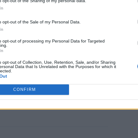
o opt-out of the Sharing of my personal data.
In
o opt-out of the Sale of my Personal Data.
In
to opt-out of processing my Personal Data for Targeted
ing.
In
νατά μου, και υπήρχαν περιττώματα
o opt-out of Collection, Use, Retention, Sale, and/or Sharing
ντού. Και έτσι το πρόσωπό μου ήταν
ersonal Data that Is Unrelated with the Purposes for which it
lected.
Out
CONFIRM
επτά, αυτό στάθηκε αρκετό για να