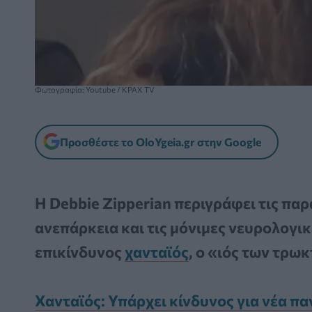
Φωτογραφία: Youtube / KPAX TV
Προσθέστε το OloYgeia.gr στην Google
Η Debbie Zipperian περιγράφει τις πα
ανεπάρκεια και τις μόνιμες νευρολογι
επικίνδυνος
χανταϊός
, ο «ιός των τρω
Χανταϊός: Υπάρχει κίνδυνος για νέα πα