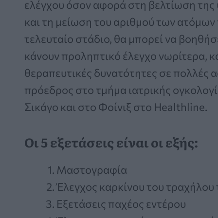
ελέγχου όσον αφορά στη βελτίωση της 
και τη μείωση του αριθμού των ατόμων 
τελευταίο στάδιο, θα μπορεί να βοηθή
κάνουν προληπτικό έλεγχο νωρίτερα, κά
θεραπευτικές δυνατότητες σε πολλές ασ
πρόεδρος στο τμήμα ιατρικής ογκολογία
Σικάγο και στο Φοίνιξ στο Healthline.
Οι 5 εξετάσεις είναι οι εξής:
Μαστογραφία
Έλεγχος καρκίνου του τραχήλου 
Εξετάσεις παχέος εντέρου