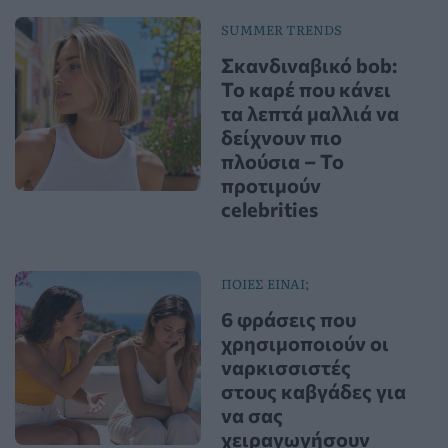
SUMMER TRENDS
Σκανδιναβικό bob:
Το καρέ που κάνει
τα λεπτά μαλλιά να
δείχνουν πιο
πλούσια – Το
προτιμούν
celebrities
ΠΟΙΕΣ ΕΙΝΑΙ;
6 φράσεις που
χρησιμοποιούν οι
ναρκισσιστές
στους καβγάδες για
να σας
χειραγωγήσουν