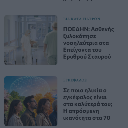
ΒΙΑ ΚΑΤΑ ΓΙΑΤΡΩΝ
ΠΟΕΔΗΝ: Ασθενής
ξυλοκόπησε
νοσηλεύτρια στα
Επείγοντα του
Ερυθρού Σταυρού
ΕΓΚΕΦΑΛΟΣ
Σε ποια ηλικία ο
εγκέφαλος είναι
στα καλύτερά του;
Η απρόσμενη
ικανότητα στα 70