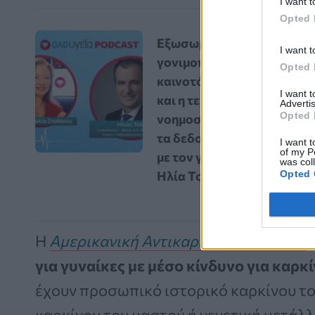
I want t
Opted 
Εξωσωματική
I want t
γονιμοποίηση: Οι
Opted 
καινοτόμες εξελίξεις
I want 
και η τεχνητή
Advertis
Opted 
νοημοσύνη αλλάζουν
τα δεδομένα – Vidcast
I want t
of my P
με τον γυναικολόγο
was col
Opted 
Ηλία Τσάκο
Η
Αμερικανική Αντικαρκινική Εταιρεία
(
για γυναίκες με μέσο κίνδυνο για καρκ
έχουν προσωπικό ιστορικό καρκίνου το
καρκίνου του μαστού ή γενετική μετάλλ