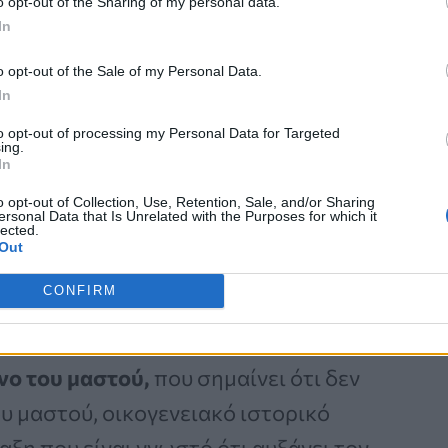
o opt-out of the Sharing of my personal data.
In
Καρκίνος Προστάτη:
o opt-out of the Sale of my Personal Data.
Νέα Ελάχιστα
In
Επεμβατική Εστιακή
to opt-out of processing my Personal Data for Targeted
Θεραπεία με NanoKnife
ing.
In
o opt-out of Collection, Use, Retention, Sale, and/or Sharing
ersonal Data that Is Unrelated with the Purposes for which it
lected.
Out
CONFIRM
ACS) συνιστά τις ακόλουθες οδηγίες
ίνο του μαστού,
που σημαίνει ότι δεν
υ μαστού, οικογενειακό ιστορικό
αξη που είναι γνωστό ότι αυξάνει τον