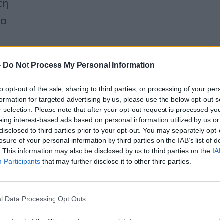
τη
να
-
Do Not Process My Personal Information
to opt-out of the sale, sharing to third parties, or processing of your per
formation for targeted advertising by us, please use the below opt-out s
r selection. Please note that after your opt-out request is processed y
τινογραφία του μαστού, η οποία
eing interest-based ads based on personal information utilized by us or
ο στήθος για πρώιμα σημάδια
disclosed to third parties prior to your opt-out. You may separately opt-
losure of your personal information by third parties on the IAB’s list of
έπει στους γιατρούς να συγκρίνουν
. This information may also be disclosed by us to third parties on the
IA
Participants
that may further disclose it to other third parties.
δο του χρόνου και τους επιτρέπει να
ρίς,
μερικές φορές έως και τρία
ρόπο.
l Data Processing Opt Outs