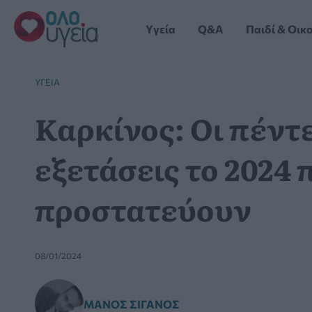
Μετάβαση
στο
Yγεία
Q&A
Παιδί & Οικ
περιεχόμενο
YΓΕΊΑ
Καρκίνος: Οι πέντ
εξετάσεις το 2024 
προστατεύουν
08/01/2024
ΜΆΝΟΣ ΣΙΓΑΝΌΣ