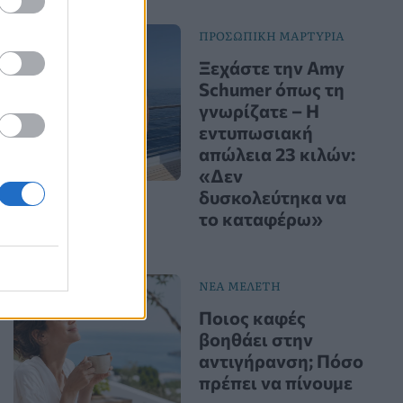
ΠΡΟΣΩΠΙΚΗ ΜΑΡΤΥΡΙΑ
Ξεχάστε την Amy
Schumer όπως τη
γνωρίζατε – Η
εντυπωσιακή
απώλεια 23 κιλών:
«Δεν
δυσκολεύτηκα να
το καταφέρω»
ΝΕΑ ΜΕΛΕΤΗ
Ποιος καφές
βοηθάει στην
αντιγήρανση; Πόσο
πρέπει να πίνουμε