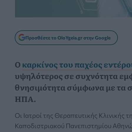
Προσθέστε το OloYgeia.gr στην Google
Ο
καρκίνος του παχέος εντέρο
υψηλότερος σε συχνότητα εμφ
θνησιμότητα σύμφωνα με τα στ
ΗΠΑ.
Οι Ιατροί της Θεραπευτικής Κλινικής τη
Καποδιστριακού Πανεπιστημίου Αθην