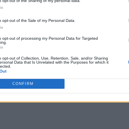
o opt-out of the Sharing of my personal data.
In
καρκίνο του παχέος εντέρου
θα
o opt-out of the Sale of my Personal Data.
ύς ενήλικες μέσου κινδύνου ηλικίας
In
 ενήλικες μέσου κινδύνου με
to opt-out of processing my Personal Data for Targeted
ing.
In
o opt-out of Collection, Use, Retention, Sale, and/or Sharing
ξουν μια δοκιμασία
ersonal Data that Is Unrelated with the Purposes for which it
lected.
Out
ο του παχέος εντέρου σε συνεννόηση
η για τα οφέλη, τις βλάβες, το
CONFIRM
 και τις αξίες και τις προτιμήσεις