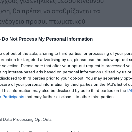
χους για ενήλικες μέσου κινδύνου
ωση, θα πρέπει να σταθμίζονται τα
διενέργεια προσυμπτωματικού
α.
-
Do Not Process My Personal Information
to opt-out of the sale, sharing to third parties, or processing of your per
formation for targeted advertising by us, please use the below opt-out s
Καρκίνος Προστάτη:
r selection. Please note that after your opt-out request is processed y
Νέα Ελάχιστα
eing interest-based ads based on personal information utilized by us or
Επεμβατική Εστιακή
disclosed to third parties prior to your opt-out. You may separately opt-
losure of your personal information by third parties on the IAB’s list of
Θεραπεία με NanoKnife
. This information may also be disclosed by us to third parties on the
IA
Participants
that may further disclose it to other third parties.
l Data Processing Opt Outs