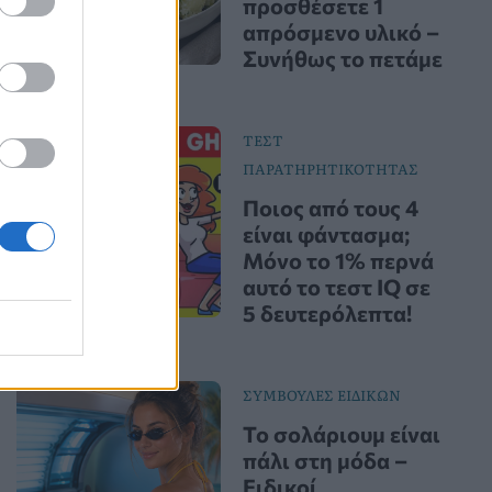
προσθέσετε 1
απρόσμενο υλικό –
Συνήθως το πετάμε
ΤΕΣΤ
ΠΑΡΑΤΗΡΗΤΙΚΟΤΗΤΑΣ
Ποιος από τους 4
είναι φάντασμα;
Μόνο το 1% περνά
αυτό το τεστ IQ σε
5 δευτερόλεπτα!
ΣΥΜΒΟΥΛΕΣ ΕΙΔΙΚΩΝ
Το σολάριουμ είναι
πάλι στη μόδα –
Ειδικοί