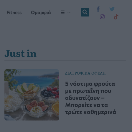
Fitness
Ομορφιά
☰
Just in
ΔΙΑΤΡΟΦΙΚΑ ΟΦΕΛΗ
5 νόστιμα φρούτα
με πρωτεΐνη που
αδυνατίζουν –
Μπορείτε να τα
τρώτε καθημερινά