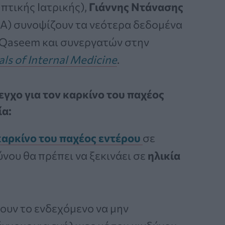
πτικής Ιατρικής),
Γιάννης Ντάνασης
) συνοψίζουν τα νεότερα δεδομένα
 Qaseem και συνεργατών στην
ls of Internal Medicine
.
γχο για τον καρκίνο του παχέος
ία:
καρκίνο του παχέος εντέρου
σε
νου θα πρέπει να ξεκινάει σε
ηλικία
ουν το ενδεχόμενο να μην