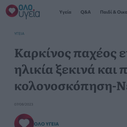
Μετάβαση
στο
Yγεία
Q&A
Παιδί & Οικ
περιεχόμενο
YΓΕΊΑ
Καρκίνος παχέος ε
ηλικία ξεκινά και 
κολονοσκόπηση-Νέ
07/08/2023
ΌΛΟ ΥΓΕΊΑ