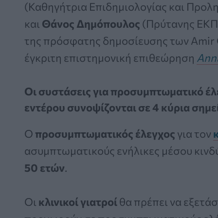
(Καθηγήτρια Επιδημιολογίας και Προλη
και
Θάνος Δημόπουλος
(Πρύτανης ΕΚΠΑ
της πρόσφατης δημοσίευσης των Amir
έγκριτη επιστημονική επιθεώρηση
Anna
Οι συστάσεις για προσυμπτωματικό έλε
εντέρου συνοψίζονται σε 4 κύρια σημε
O
προσυμπτωματικός έλεγχος
για τον
ασυμπτωματικούς ενήλικες μέσου κινδύ
50 ετών
.
Οι
κλινικοί γιατροί
θα πρέπει να εξετάσ