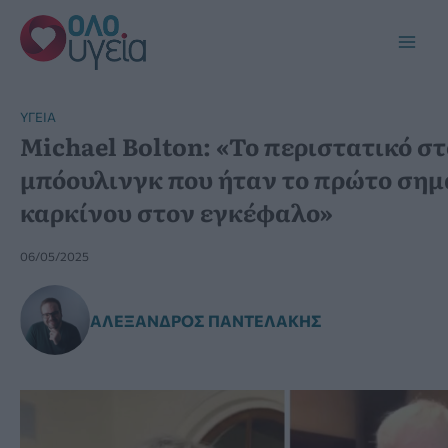
Μετάβαση
στο
Main
περιεχόμενο
Men
YΓΕΊΑ
Michael Bolton: «Το περιστατικό στ
μπόουλινγκ που ήταν το πρώτο σημ
καρκίνου στον εγκέφαλο»
06/05/2025
ΑΛΈΞΑΝΔΡΟΣ ΠΑΝΤΕΛΆΚΗΣ