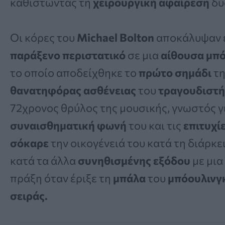
καθιστώντας τη
χειρουργική αφαίρεση
δύ
Οι κόρες του
Michael Bolton
αποκάλυψαν 
παράξενο περιστατικό
σε μια
αίθουσα μπό
το οποίο αποδείχθηκε το
πρώτο σημάδι
τη
θανατηφόρας ασθένειας
του
τραγουδιστή
72χρονος θρύλος της μουσικής, γνωστός γ
συναισθηματική φωνή
του και τις
επιτυχί
σόκαρε
την οικογένειά του κατά τη διάρκε
κατά τα άλλα
συνηθισμένης
εξόδου
με μια
πράξη όταν έριξε τη
μπάλα
του
μπόουλινγ
σειράς.