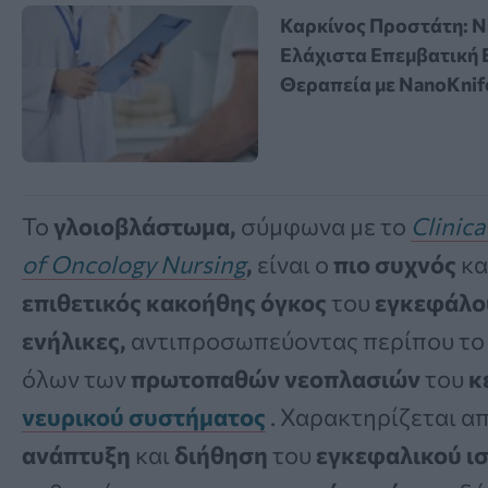
Καρκίνος Προστάτη: Ν
Ελάχιστα Επεμβατική 
Θεραπεία με NanoKnif
Το
γλοιοβλάστωμα,
σύμφωνα με το
Clinica
of Oncology Nursing
,
είναι ο
πιο συχνός
κα
επιθετικός
κακοήθης όγκος
του
εγκεφάλο
ενήλικες,
αντιπροσωπεύοντας περίπου τ
όλων των
πρωτοπαθών νεοπλασιών
του
κ
νευρικού συστήματος
. Χαρακτηρίζεται α
ανάπτυξη
και
διήθηση
του
εγκεφαλικού ισ