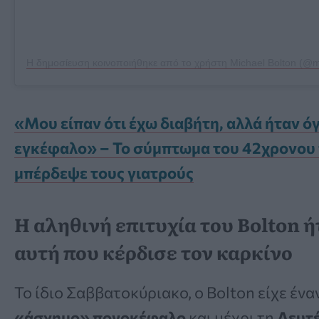
Η δημοσίευση κοινοποιήθηκε από το χρήστη Michael Bolton (@m
«Μου είπαν ότι έχω διαβήτη, αλλά ήταν ό
εγκέφαλο» – Το σύμπτωμα του 42χρονου
μπέρδεψε τους γιατρούς
Η αληθινή επιτυχία του Bolton 
αυτή που κέρδισε τον καρκίνο
Το ίδιο Σαββατοκύριακο, ο Bolton είχε ένα
«άσχημο» πονοκέφαλο
και μέχρι τη
Δευτ