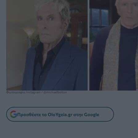
Φωτογραφία: Instagram / @michaelbolton
Προσθέστε το OloYgeia.gr στην Google