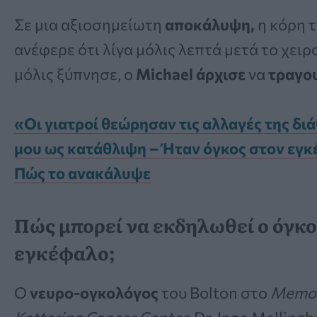
Σε μια αξιοσημείωτη
αποκάλυψη,
η κόρη τ
ανέφερε ότι λίγα μόλις λεπτά μετά το χειρ
μόλις ξύπνησε, ο
Michael άρχισε
να
τραγο
«Οι γιατροί θεώρησαν τις αλλαγές της δι
μου ως κατάθλιψη – Ήταν όγκος στον εγ
Πώς το ανακάλυψε
Πώς μπορεί να εκδηλωθεί ο όγκο
εγκέφαλο;
Ο
νευρο-ογκολόγος
του Bolton στο
Memor