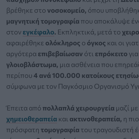
βρέθηκε στο
νοσοκομείο,
όπου υποβλήθηκ
μαγνητική τομογραφία
που αποκάλυψε έ
στον
εγκέφαλο
.
Εκπληκτικά, μετά το
χειρο
αφαιρέθηκε
ολόκληρος
ο
όγκος
και οι για
αργότερα
επιβεβαίωσαν
ότι
επρόκειτο
για
γλοιοβλάστωμα,
μια ασθένεια που επηρεά
περίπου
4 ανά 100.000 κατοίκους ετησίω
σύμφωνα με τον Παγκόσμιο Οργανισμό Υγε
Έπειτα από
πολλαπλά χειρουργεία
μαζί με
χημειοθεραπεία
και
ακτινοθεραπεία,
η πιο
πρόσφατη
τομογραφία
του τραγουδιστή έ