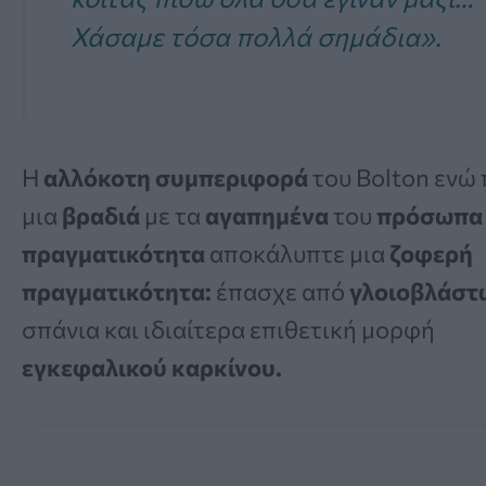
Χάσαμε τόσα πολλά σημάδια».
Η
αλλόκοτη συμπεριφορά
του Bolton ενώ
μια
βραδιά
με τα
αγαπημένα
του
πρόσωπα
πραγματικότητα
αποκάλυπτε μια
ζοφερή
πραγματικότητα:
έπασχε από
γλοιοβλάστ
σπάνια και ιδιαίτερα επιθετική μορφή
εγκεφαλικού
καρκίνου.