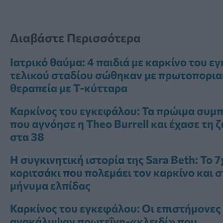
Διαβάστε Περισσότερα
Ιατρικό θαύμα: 4 παιδιά με καρκίνο του 
τελικού σταδίου σώθηκαν με πρωτοπορι
θεραπεία με Τ-κύτταρα
Καρκίνος του εγκεφάλου: Τα πρώιμα συμ
που αγνόησε η Theo Burrell και έχασε τη 
στα 38
Η συγκινητική ιστορία της Sara Beth: Το 
κοριτσάκι που πολεμάει τον καρκίνο και σ
μήνυμα ελπίδας
Καρκίνος του εγκεφάλου: Οι επιστήμονες
ανακάλυψαν πρωτεΐνη-«κλειδί» που