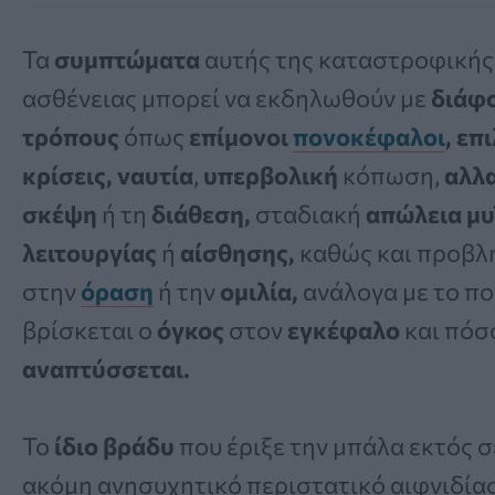
Τα
συμπτώματα
αυτής της καταστροφικής
ασθένειας μπορεί να εκδηλωθούν με
διάφ
τρόπους
όπως
επίμονοι
πονοκέφαλοι
, επ
κρίσεις,
ναυτία
,
υπερβολική
κόπωση,
αλλ
σκέψη
ή τη
διάθεση,
σταδιακή
απώλεια μυ
λειτουργίας
ή
αίσθησης,
καθώς και προβλ
στην
όραση
ή την
ομιλία,
ανάλογα με το π
βρίσκεται ο
όγκος
στον
εγκέφαλο
και πόσ
αναπτύσσεται.
Το
ίδιο βράδυ
που έριξε την μπάλα εκτός σ
ακόμη ανησυχητικό περιστατικό αιφνιδία