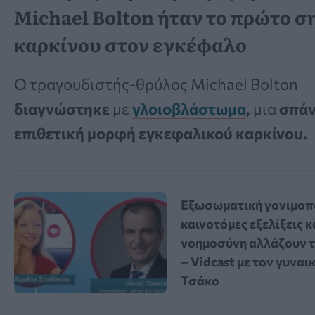
Michael Bolton ήταν το πρώτο σ
καρκίνου στον εγκέφαλο
Ο τραγουδιστής-θρύλος Michael Bolton
διαγνώστηκε
με
γλοιοβλάστωμα
,
μια
σπάν
επιθετική μορφή εγκεφαλικού καρκίνου.
Εξωσωματική γονιμοπο
καινοτόμες εξελίξεις κ
νοημοσύνη αλλάζουν 
– Vidcast με τον γυνα
Τσάκο