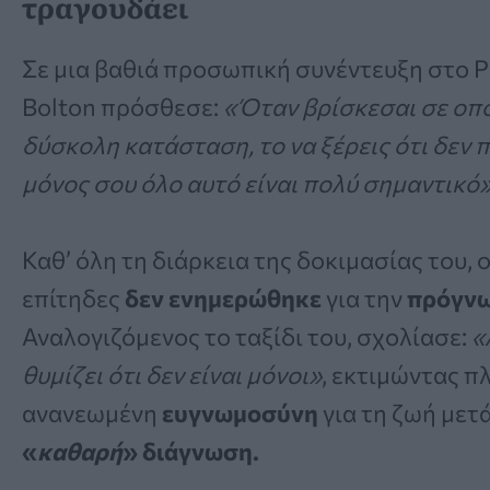
τραγουδάει
Σε μια βαθιά προσωπική συνέντευξη στο P
Bolton πρόσθεσε:
«Όταν βρίσκεσαι σε οπ
δύσκολη κατάσταση, το να ξέρεις ότι δεν 
μόνος σου όλο αυτό είναι πολύ σημαντικό»
Καθ’ όλη τη διάρκεια της δοκιμασίας του, 
επίτηδες
δεν ενημερώθηκε
για την
πρόγν
Αναλογιζόμενος το ταξίδι του, σχολίασε:
«
θυμίζει ότι δεν είναι μόνοι»
, εκτιμώντας π
ανανεωμένη
ευγνωμοσύνη
για τη ζωή μετ
«
καθαρή
» διάγνωση.