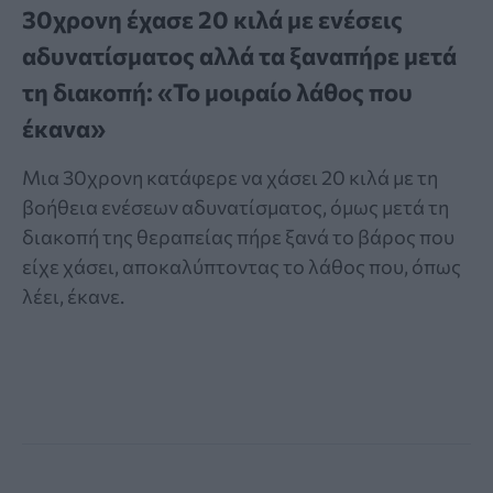
30χρονη έχασε 20 κιλά με ενέσεις
αδυνατίσματος αλλά τα ξαναπήρε μετά
τη διακοπή: «Το μοιραίο λάθος που
έκανα»
Μια 30χρονη κατάφερε να χάσει 20 κιλά με τη
βοήθεια ενέσεων αδυνατίσματος, όμως μετά τη
διακοπή της θεραπείας πήρε ξανά το βάρος που
είχε χάσει, αποκαλύπτοντας το λάθος που, όπως
λέει, έκανε.