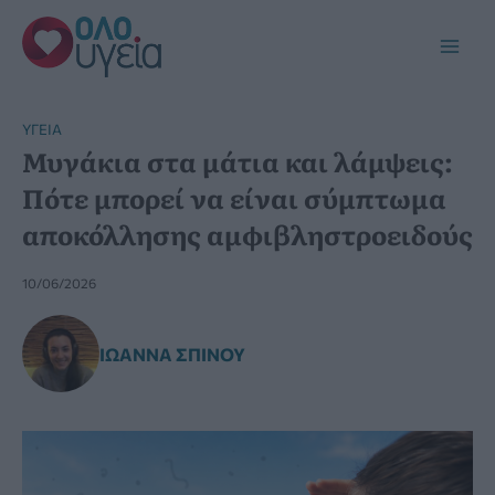
Μετάβαση
στο
Main
περιεχόμενο
Men
YΓΕΊΑ
Μυγάκια στα μάτια και λάμψεις:
Πότε μπορεί να είναι σύμπτωμα
αποκόλλησης αμφιβληστροειδούς
10/06/2026
ΙΩΆΝΝΑ ΣΠΊΝΟΥ