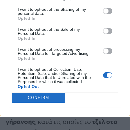
λάμψεις φωτός
.
I want to opt-out of the Sharing of my
personal data.
Opted In
Φυσικά, όπως είναι λογικό, όσοι
I want to opt-out of the Sale of my
Personal Data.
Opted In
ανέφεραν ότι είχαν
και τα δύο
συμπτώματα ταυτόχρονα διέτρεχαν
I want to opt-out of processing my
Personal Data for Targeted Advertising.
Opted In
μεγαλύτερο κίνδυνο
.
I want to opt-out of Collection, Use,
Retention, Sale, and/or Sharing of my
Personal Data that Is Unrelated with the
Και πάλι, τα περισσότερα μυγάκια είναι
Purposes for which it was collected.
Opted Out
αβλαβή. Η πλειονότητα των
CONFIRM
περιστατικών στη μελέτη αποδόθηκε
στις
φυσιολογικές διαδικασίες
γήρανσης
, κατά τις οποίες το
τζελ στο