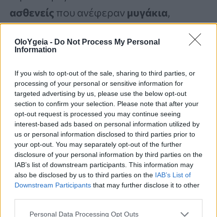
ασθενείς
που ανέφεραν
μυγάκια
,
λάμψεις φωτός
ή
και τα δύο
.
OloYgeia -
Do Not Process My Personal
Παραδοσιακά, οι λάμψεις θεωρούνταν
Information
το πιο ανησυχητικό προειδοποιητικό
If you wish to opt-out of the sale, sharing to third parties, or
σημάδι
. Τα νέα δεδομένα προσθέτουν
processing of your personal or sensitive information for
targeted advertising by us, please use the below opt-out
έναν ακόμη λόγο ανησυχίας.
section to confirm your selection. Please note that after your
opt-out request is processed you may continue seeing
interest-based ads based on personal information utilized by
Περίπου το
1,6% των ασθενών
που
us or personal information disclosed to third parties prior to
your opt-out. You may separately opt-out of the further
ανέφεραν μόνο μυγάκια διαγνώστηκαν
disclosure of your personal information by third parties on the
με
ρήξη ή αποκόλληση
IAB’s list of downstream participants. This information may
also be disclosed by us to third parties on the
IAB’s List of
αμφιβληστροειδούς
. Το ποσοστό αυτό
Downstream Participants
that may further disclose it to other
third parties.
ήταν
ελαφρώς υψηλότερο
από εκείνο
των ασθενών που ανέφεραν
μόνο
Personal Data Processing Opt Outs