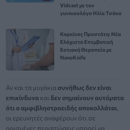
Vidcast με τον
γυναικολόγο Ηλία Τσάκο
Καρκίνος Προστάτη: Νέα
Ελάχιστα Επεμβατική
Εστιακή Θεραπεία με
NanoKnife
Αν και τα μυγάκια
συνήθως δεν είναι
επικίνδυνα
και
δεν σημαίνουν αυτόματα
ότι ο αμφιβληστροειδής αποκολλάται
,
οι ερευνητές αναφέρουν ότι σε
ορισμένες περιπτώσεις μπορεί να