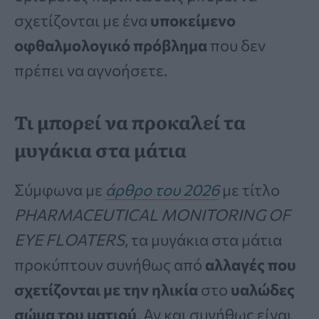
σχετίζονται με ένα
υποκείμενο
οφθαλμολογικό πρόβλημα
που δεν
πρέπει να αγνοήσετε.
Τι μπορεί να προκαλεί τα
μυγάκια στα μάτια
Σύμφωνα με
άρθρο του 2026
με τίτλο
PHARMACEUTICAL MONITORING OF
EYE FLOATERS
, τα μυγάκια στα μάτια
προκύπτουν συνήθως από
αλλαγές που
σχετίζονται με την ηλικία
στο
υαλώδες
σώμα του ματιού
. Αν και συνήθως είναι