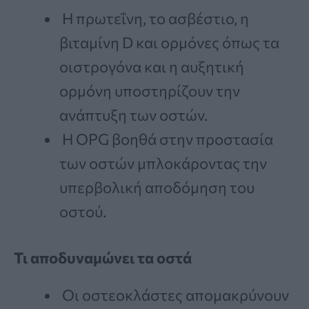
Η πρωτεΐνη, το ασβέστιο, η
βιταμίνη D και ορμόνες όπως τα
οιστρογόνα και η αυξητική
ορμόνη υποστηρίζουν την
ανάπτυξη των οστών.
Η OPG βοηθά στην προστασία
των οστών μπλοκάροντας την
υπερβολική αποδόμηση του
οστού.
Τι αποδυναμώνει τα οστά
Οι οστεοκλάστες απομακρύνουν