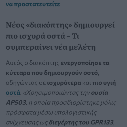
να προστατευτείτε
Νέος «διακόπτης» δημιουργεί
πιο ισχυρά οστά – Τι
συμπεραίνει νέα μελέτη
Αυτός ο διακόπτης
ενεργοποίησε τα
κύτταρα που δημιουργούν οστό
,
οδηγώντας σε
ισχυρότερα
και
πιο υγιή
οστά
.
«Χρησιμοποιώντας την
ουσία
AP503
, η οποία προσδιορίστηκε μόλις
πρόσφατα μέσω υπολογιστικής
ανίχνευσης ως
διεγέρτης του GPR133
,