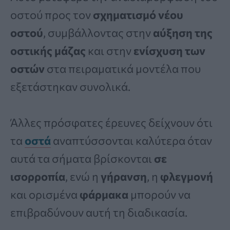
οστού προς τον
σχηματισμό νέου
οστού
, συμβάλλοντας στην
αύξηση της
οστικής μάζας
και στην
ενίσχυση των
οστών
στα πειραματικά μοντέλα που
εξετάστηκαν συνολικά.
Άλλες πρόσφατες έρευνες δείχνουν ότι
τα
οστά
αναπτύσσονται καλύτερα όταν
αυτά τα σήματα βρίσκονται
σε
ισορροπία
, ενώ η
γήρανση
, η
φλεγμονή
και ορισμένα
φάρμακα
μπορούν να
επιβραδύνουν αυτή τη διαδικασία.