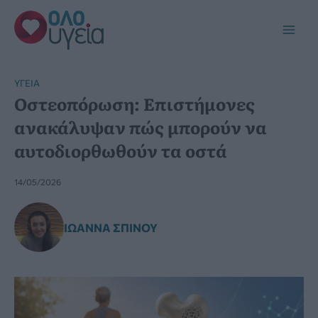
Μετάβαση
στο
Main
περιεχόμενο
Men
YΓΕΊΑ
Οστεοπόρωση: Επιστήμονες
ανακάλυψαν πώς μπορούν να
αυτοδιορθωθούν τα οστά
14/05/2026
ΙΩΆΝΝΑ ΣΠΊΝΟΥ