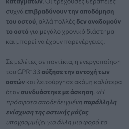
καταγμάτων
. Οι τρέχουσες θεραπείες
συχνά
επιβραδύνουν την αποδόμηση
του οστού
, αλλά πολλές
δεν αναδομούν
το οστό
για μεγάλο χρονικό διάστημα
και μπορεί να έχουν παρενέργειες.
Σε μελέτες σε ποντίκια, η ενεργοποίηση
του GPR133
αύξησε την αντοχή των
οστών
και λειτούργησε ακόμη καλύτερα
όταν
συνδυάστηκε με άσκηση
.
«Η
πρόσφατα αποδεδειγμένη
παράλληλη
ενίσχυση της οστικής μάζας
υπογραμμίζει για άλλη μια φορά το