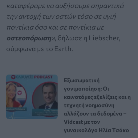
καταφέραμε να αυξήσουμε σημαντικά
την αντοχή των οστών τόσο σε υγιή
ποντίκια όσο και σε ποντίκια με
οστεοπόρωση
»
, δήλωσε η Liebscher,
σύμφωνα με το Earth.
Εξωσωματική
γονιμοποίηση: Οι
καινοτόμες εξελίξεις και η
τεχνητή νοημοσύνη
αλλάζουν τα δεδομένα –
Vidcast με τον
γυναικολόγο Ηλία Τσάκο