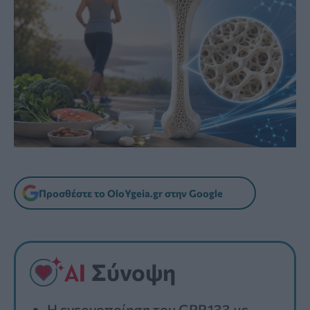
Προσθέστε το OloYgeia.gr στην Google
Σύνοψη
Η ενεργοποίηση του GPR133 με