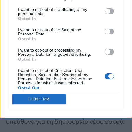
Όταν ενεργοποιείται το GPR133,
I want to opt-out of the Sharing of my
personal data.
αυξάνει έναν αγγελιοφόρο μέσα στο
Opted In
κύτταρο που ονομάζεται
cAMP
. Αυτός ο
I want to opt-out of the Sale of my
Personal Data.
αγγελιοφόρος ενεργοποιεί μια σειρά
Opted In
σημάτων που βοηθούν στη
I want to opt-out of processing my
Personal Data for Targeted Advertising.
σταθεροποίηση της beta-catenin
, μιας
Opted In
πρωτεΐνης που ενεργοποιεί γονίδια
I want to opt-out of Collection, Use,
Retention, Sale, and/or Sharing of my
απαραίτητα για τον σχηματισμό οστού.
Personal Data that Is Unrelated with the
Purposes for which it was collected.
Opted Out
Αυτά τα γονίδια καθοδηγούν ανώριμα
κύτταρα να
μετατραπούν σε
CONFIRM
οστεοβλάστες
, τα κύτταρα που είναι
υπεύθυνα για τη δημιουργία νέου οστού.