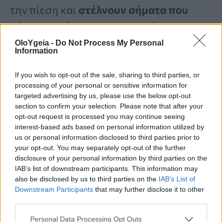
την πίεση και
στέλνουν σήματα που
λένε στο σώμα να δημιουργήσει
ισχυρότερα
οστά
.
OloYgeia -
Do Not Process My Personal
Information
If you wish to opt-out of the sale, sharing to third parties, or
Οι επιστήμονες πιστεύουν ότι ο
processing of your personal or sensitive information for
υποδοχέας GPR133
παίζει σημαντικό
targeted advertising by us, please use the below opt-out
section to confirm your selection. Please note that after your
ρόλο σε αυτή τη διαδικασία. Λειτουργεί
opt-out request is processed you may continue seeing
interest-based ads based on personal information utilized by
σαν
διακόπτης στην επιφάνεια των
us or personal information disclosed to third parties prior to
κυττάρων
που σχηματίζουν οστό και
your opt-out. You may separately opt-out of the further
disclosure of your personal information by third parties on the
ανταποκρίνεται τόσο στη μηχανική
IAB’s list of downstream participants. This information may
also be disclosed by us to third parties on the
IAB’s List of
δύναμη όσο και σε σήματα από
Downstream Participants
that may further disclose it to other
γειτονικά κύτταρα
.
third parties.
Personal Data Processing Opt Outs