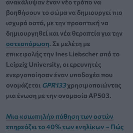
ανακάλυψαν έναν νέο τρόπο να
βοηθήσουν το σώμα να δημιουργεί πιο
ισχυρά οστά, με την προοπτική να
δημιουργηθεί και νέα θεραπεία για την
οστεοπόρωση
. Σε μελέτη με
επικεφαλής την Ines Liebscher από το
Leipzig University, οι ερευνητές
ενεργοποίησαν έναν υποδοχέα που
ονομάζεται
GPR133
χρησιμοποιώντας
μια ένωση με την ονομασία AP503.
Μια «σιωπηλή» πάθηση των οστών
επηρεάζει το 40% των ενηλίκων – Πώς