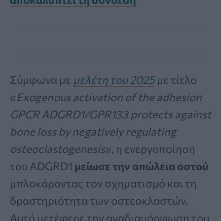
Σύμφωνα με
μελέτη του 2025
με τίτλο
«
Exogenous activation of the adhesion
GPCR ADGRD1/GPR133 protects against
bone loss by negatively regulating
osteoclastogenesis
», η ενεργοποίηση
του ADGRD1
μείωσε την απώλεια οστού
μπλοκάροντας τον σχηματισμό και τη
δραστηριότητα των οστεοκλαστών.
Αυτό μετέφερε την αναδιαμόρφωση του