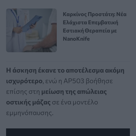
Καρκίνος Προστάτη: Νέα
Ελάχιστα Επεμβατική
Εστιακή Θεραπεία με
NanoKnife
Η άσκηση έκανε το αποτέλεσμα ακόμη
ισχυρότερο
, ενώ η AP503 βοήθησε
επίσης στη
μείωση της απώλειας
οστικής μάζας
σε ένα μοντέλο
εμμηνόπαυσης.