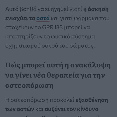
Αυτό βοηθά να εξηγηθεί γιατί
η άσκηση
ενισχύει τα
οστά
και γιατί φάρμακα που
στοχεύουν το GPR133 μπορεί να
υποστηρίζουν το φυσικό σύστημα
σχηματισμού οστού του σώματος.
Πώς μπορεί αυτή η ανακάλυψη
να γίνει νέα θεραπεία για την
οστεοπόρωση
Η οστεοπόρωση προκαλεί
εξασθένηση
των οστών
και
αυξάνει τον κίνδυνο