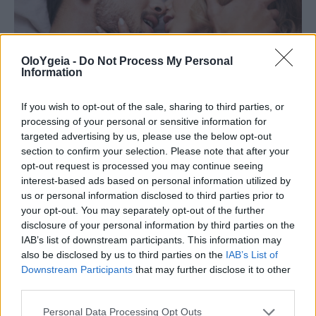
OloYgeia -
Do Not Process My Personal
Information
If you wish to opt-out of the sale, sharing to third parties, or
processing of your personal or sensitive information for
targeted advertising by us, please use the below opt-out
ΤΙ ΕΙΝΑΙ;
section to confirm your selection. Please note that after your
opt-out request is processed you may continue seeing
Λευκό φιλί: Τι είναι, γιατί διχάζει τα
interest-based ads based on personal information utilized by
ζευγάρια και πότε μπορεί να κάνει τον
us or personal information disclosed to third parties prior to
your opt-out. You may separately opt-out of the further
έρωτα πιο απολαυστικό
disclosure of your personal information by third parties on the
IAB’s list of downstream participants. This information may
Το «λευκό φιλί» είναι μια σεξουαλική πρακτική
also be disclosed by us to third parties on the
IAB’s List of
που διχάζει τα ζευγάρια – Τι ακριβώς είναι, γιατί
Downstream Participants
that may further disclose it to other
third parties.
προκαλεί διαφορετικές αντιδράσεις και πότε
μπορεί να ενισχύσει την ερωτική εμπειρία.
Personal Data Processing Opt Outs