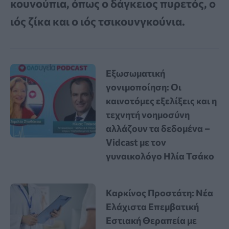
κουνούπια, όπως ο δάγκειος πυρετός, ο
ιός ζίκα και ο ιός τσικουνγκούνια.
Εξωσωματική
γονιμοποίηση: Οι
καινοτόμες εξελίξεις και η
τεχνητή νοημοσύνη
αλλάζουν τα δεδομένα –
Vidcast με τον
γυναικολόγο Ηλία Τσάκο
Καρκίνος Προστάτη: Νέα
Ελάχιστα Επεμβατική
Εστιακή Θεραπεία με