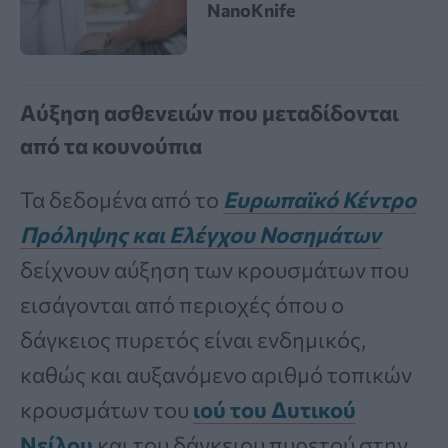
NanoKnife
Αύξηση ασθενειών που μεταδίδονται
από τα κουνούπια
Τα δεδομένα από το
Ευρωπαϊκό Κέντρο
Πρόληψης και Ελέγχου Νοσημάτων
δείχνουν αύξηση των κρουσμάτων που
εισάγονται από περιοχές όπου ο
δάγκειος πυρετός είναι ενδημικός,
καθώς και αυξανόμενο αριθμό τοπικών
κρουσμάτων του
ιού του Δυτικού
Νείλου
και του δάγκειου πυρετού στην