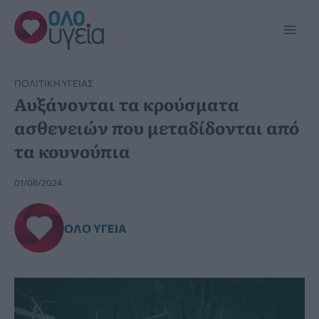
Μετάβαση
στο
Main
περιεχόμενο
Men
ΠΟΛΙΤΙΚΉ ΥΓΕΊΑΣ
Αυξάνονται τα κρούσματα
ασθενειών που μεταδίδονται από
τα κουνούπια
01/08/2024
ΌΛΟ ΥΓΕΊΑ