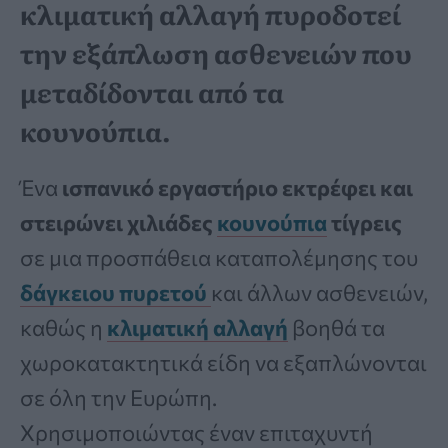
κλιματική αλλαγή πυροδοτεί
την εξάπλωση ασθενειών που
μεταδίδονται από τα
κουνούπια.
Ένα
ισπανικό εργαστήριο εκτρέφει και
στειρώνει χιλιάδες
κουνούπια
τίγρεις
σε μια προσπάθεια καταπολέμησης του
δάγκειου πυρετού
και άλλων ασθενειών,
καθώς η
κλιματική αλλαγή
βοηθά τα
χωροκατακτητικά είδη να εξαπλώνονται
σε όλη την Ευρώπη.
Χρησιμοποιώντας έναν επιταχυντή