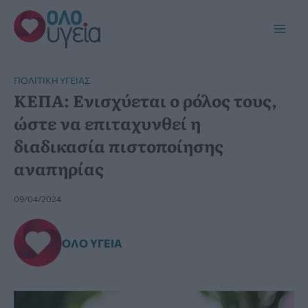
Μετάβαση
στο
Main
περιεχόμενο
Men
ΠΟΛΙΤΙΚΉ ΥΓΕΊΑΣ
ΚΕΠΑ: Ενισχύεται ο ρόλος τους,
ώστε να επιταχυνθεί η
διαδικασία πιστοποίησης
αναπηρίας
09/04/2024
ΌΛΟ ΥΓΕΊΑ