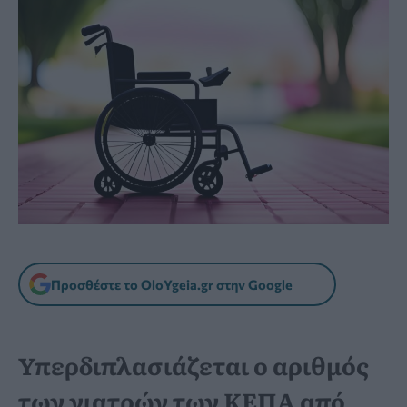
Προσθέστε το OloYgeia.gr στην Google
Υπερδιπλασιάζεται ο αριθμός
των γιατρών των ΚΕΠΑ από