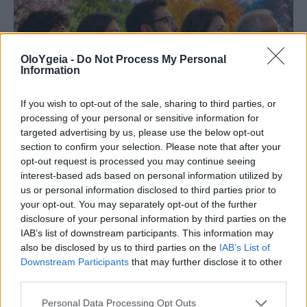
OloYgeia -
Do Not Process My Personal
Information
If you wish to opt-out of the sale, sharing to third parties, or
processing of your personal or sensitive information for
targeted advertising by us, please use the below opt-out
ΕΓΚΕΦΑΛΟΣ
section to confirm your selection. Please note that after your
opt-out request is processed you may continue seeing
Σε ποια ηλικία ο εγκέφαλος είναι στα
interest-based ads based on personal information utilized by
καλύτερά του; Η απρόσμενη ικανότητα
us or personal information disclosed to third parties prior to
your opt-out. You may separately opt-out of the further
στα 70
disclosure of your personal information by third parties on the
IAB’s list of downstream participants. This information may
Ο εγκέφαλος δεν κορυφώνεται σε μία ηλικία.
also be disclosed by us to third parties on the
IAB’s List of
Ποιες γνωστικές ικανότητες φτάνουν στο
Downstream Participants
that may further disclose it to other
μέγιστο στα 20, στα 50 και ακόμη και μετά τα 70;
third parties.
Personal Data Processing Opt Outs