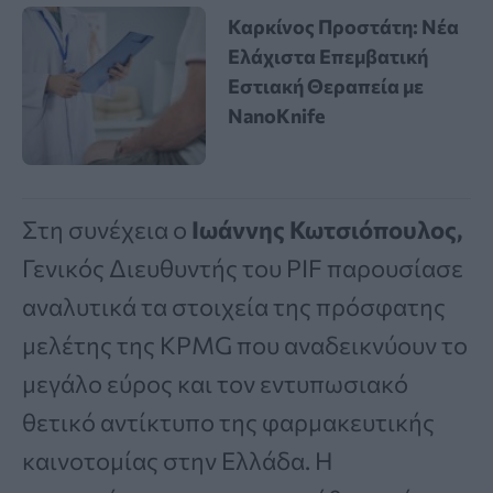
Καρκίνος Προστάτη: Νέα
Ελάχιστα Επεμβατική
Εστιακή Θεραπεία με
NanoKnife
Στη συνέχεια ο
Ιωάννης Κωτσιόπουλος,
Γενικός Διευθυντής του PIF παρουσίασε
αναλυτικά τα στοιχεία της πρόσφατης
μελέτης της KPMG που αναδεικνύουν το
μεγάλο εύρος και τον εντυπωσιακό
θετικό αντίκτυπο της φαρμακευτικής
καινοτομίας στην Ελλάδα. Η