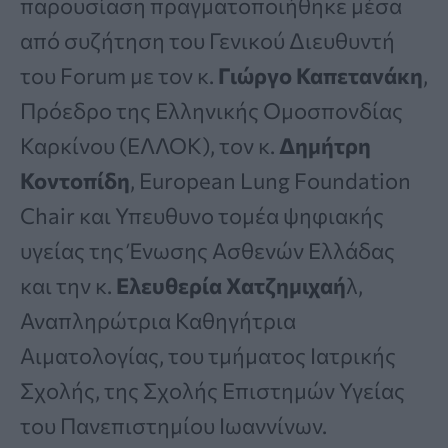
παρουσίαση πραγματοποιήθηκε μέσα
από συζήτηση του Γενικού Διευθυντή
του Forum με τον κ.
Γιώργο Καπετανάκη
,
Πρόεδρο της Ελληνικής Ομοσπονδίας
Καρκίνου (ΕΛΛΟΚ), τον κ.
Δημήτρη
Κοντοπίδη
, European Lung Foundation
Chair και Υπευθυνο τομέα ψηφιακής
υγείας της Ένωσης Ασθενών Ελλάδας
και την κ.
Ελευθερία Χατζημιχαή
λ,
Αναπληρώτρια Καθηγήτρια
Αιματολογίας, του τμήματος Ιατρικής
Σχολής, της Σχολής Επιστημών Υγείας
του Πανεπιστημίου Ιωαννίνων.