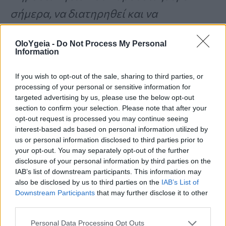
σήμερα, να διατηρηθεί και να
πολλαπλασιαστεί στο μέλλον προς
OloYgeia -
Do Not Process My Personal
όφελος των Ελλήνων ασθενών, της
Information
οικονομίας και του ευρύτερου
If you wish to opt-out of the sale, sharing to third parties, or
κοινωνικού συνόλου
».
processing of your personal or sensitive information for
targeted advertising by us, please use the below opt-out
section to confirm your selection. Please note that after your
opt-out request is processed you may continue seeing
interest-based ads based on personal information utilized by
us or personal information disclosed to third parties prior to
your opt-out. You may separately opt-out of the further
disclosure of your personal information by third parties on the
ΛΑΜΠΡΊΝΑ ΜΠΑΡΜΠΕΤΆΚΗ
IAB’s list of downstream participants. This information may
also be disclosed by us to third parties on the
IAB’s List of
Downstream Participants
that may further disclose it to other
third parties.
Personal Data Processing Opt Outs