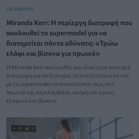
CELEBRITIES
Miranda Kerr: Η περίεργη διατροφή που
ακολουθεί το supermodel για να
διατηρείται πάντα αδύνατη: «Τρώω
ελάφι και βίσονα για πρωινό»
Η Miranda Kerr ακολουθεί μια ιδιαίτερα αυστηρή
διατροφή για να διατηρεί τη λεπτή σιλουέτα της,
με το supermodel να αποκαλύπτει πως στο
πρωινό της περιλαμβάνει ακόμη και κρέας
ελαφιού και βίσονα.