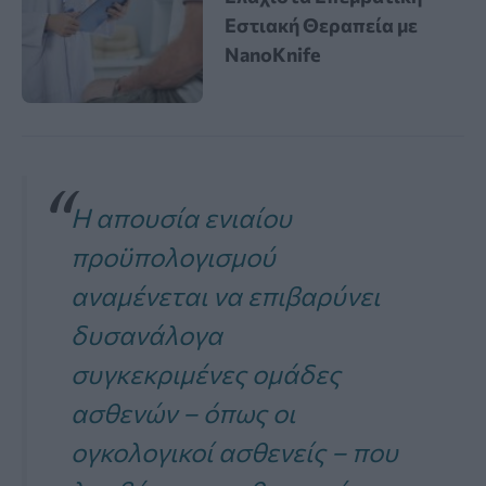
Εστιακή Θεραπεία με
NanoKnife
Η απουσία ενιαίου
προϋπολογισμού
αναμένεται να επιβαρύνει
δυσανάλογα
συγκεκριμένες ομάδες
ασθενών – όπως οι
ογκολογικοί ασθενείς – που