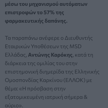
μέσω του μηχανισμού αυτόματων
επιστροφών το 57% της
φαρμακευτικής δαπάνης.
Τα παραπάνω ανέφερε ο Διευθυντής
Εταιρικών Υποθέσεων της MSD
Ελλάδας,
Αντώνης Καρόκης
, κατά τη
διάρκεια της ομιλίας του στην
επιστημονική διημερίδα της Ελληνικής
Ομοσπονδίας Καρκίνου (ΕΛΛΟΚ) με
θέμα: «Η πρόσβαση στην
εξατομικευμένη ιατρική σήμερα &
αύριο».