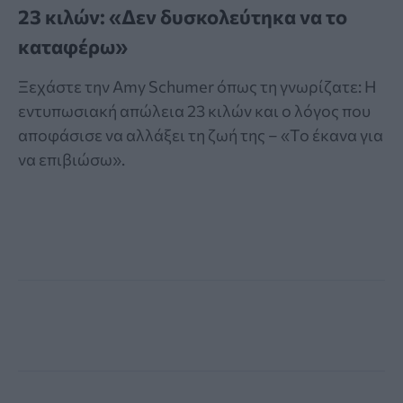
23 κιλών: «Δεν δυσκολεύτηκα να το
καταφέρω»
Ξεχάστε την Amy Schumer όπως τη γνωρίζατε: Η
εντυπωσιακή απώλεια 23 κιλών και ο λόγος που
αποφάσισε να αλλάξει τη ζωή της – «Το έκανα για
να επιβιώσω».