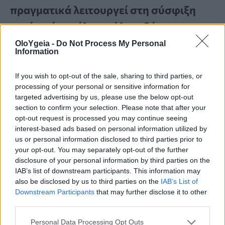
πραγματικά λειτουργεί στη σύσφιξη
μετά από μεγάλη απώλεια βάρους
OloYgeia -
Do Not Process My Personal
Χαλαρό δέρμα μετά την απώλεια βάρους; Τα
Information
κορυφαία μυστικά που βοηθούν στη σύσφιξη,
σύμφωνα με ειδικούς – Τι μπορείτε να κάνετε για
If you wish to opt-out of the sale, sharing to third parties, or
processing of your personal or sensitive information for
καλύτερα αποτελέσματα.
targeted advertising by us, please use the below opt-out
section to confirm your selection. Please note that after your
opt-out request is processed you may continue seeing
interest-based ads based on personal information utilized by
us or personal information disclosed to third parties prior to
your opt-out. You may separately opt-out of the further
disclosure of your personal information by third parties on the
IAB’s list of downstream participants. This information may
also be disclosed by us to third parties on the
IAB’s List of
Downstream Participants
that may further disclose it to other
third parties.
Personal Data Processing Opt Outs