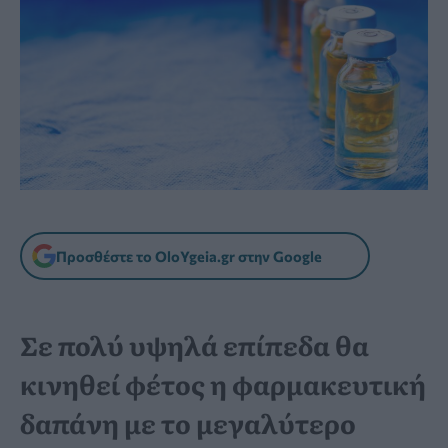
Προσθέστε το OloYgeia.gr στην Google
Σε πολύ υψηλά επίπεδα θα
κινηθεί φέτος η φαρμακευτική
δαπάνη με το μεγαλύτερο