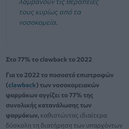
λαμβάνουν τις θεραπείες
τους κυρίως από τα
νοσοκομεία.
Στο 77% το clawback το 2022
Για το 2022 το ποσοστό επιστροφών
(
clawback
) των νοσοκομειακών
φαρμάκων αγγίζει το 77% της
συνολικής κατανάλωσης των
φαρμάκων,
καθιστώντας ιδιαίτερα
δύσκολη τη διατήρηση των υπαρχόντων