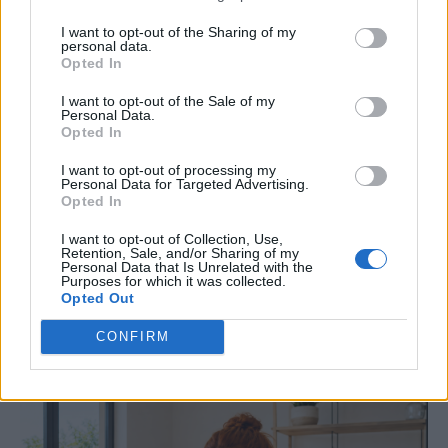
I want to opt-out of the Sharing of my
personal data.
Opted In
ΕΓΚΡΙΣΗ ΝΕΑΣ ΘΕΡΑΠΕΙΑΣ
I want to opt-out of the Sale of my
Personal Data.
Νέα εποχή στη θεραπεία του
Opted In
μεταστατικού τριπλά αρνητικού
I want to opt-out of processing my
Personal Data for Targeted Advertising.
καρκίνου του μαστού
Opted In
I want to opt-out of Collection, Use,
Η έγκριση νέας θεραπείας από τον FDA ανοίγει
Retention, Sale, and/or Sharing of my
Personal Data that Is Unrelated with the
τον δρόμο για πιο στοχευμένη και
Purposes for which it was collected.
εξατομικευμένη αντιμετώπιση μιας από τις πιο
Opted Out
επιθετικές μορφές καρκίνου του μαστού.
CONFIRM