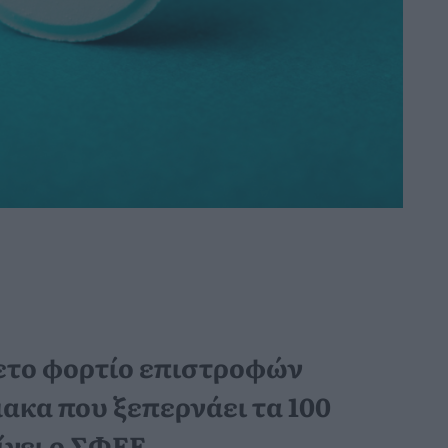
ετο φορτίο επιστροφών
ακα που ξεπερνάει τα 100
ίνει ο ΣΦΕΕ.