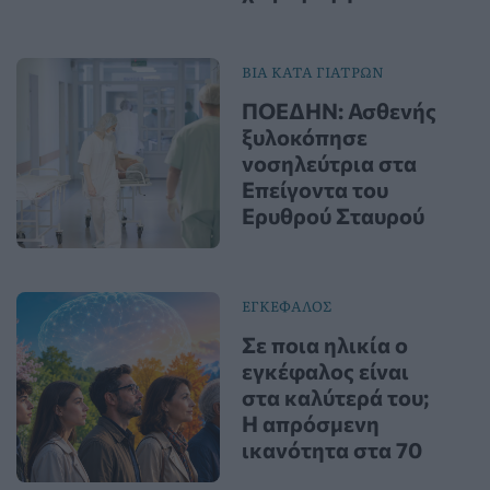
ΒΙΑ ΚΑΤΑ ΓΙΑΤΡΩΝ
ΠΟΕΔΗΝ: Ασθενής
ξυλοκόπησε
νοσηλεύτρια στα
Επείγοντα του
Ερυθρού Σταυρού
ΕΓΚΕΦΑΛΟΣ
Σε ποια ηλικία ο
εγκέφαλος είναι
στα καλύτερά του;
Η απρόσμενη
ικανότητα στα 70