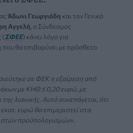
ίας
Άδωνι Γεωργιάδη
και τον Γενικό
ρη Αγγελή
, ο Σύνδεσμος
 (
ΣΦΕΕ
) κάνει λόγο για
 που θα επιβαρύνει με πρόσθετο
οσιεύτηκε σε ΦΕΚ η εξαίρεση από
άκων με ΚΗΘ ≤ 0,20 ευρώ, με
της λιανικής. Αυτό συνεπάγεται, ότι
 εκατ. ευρώ θα επιμεριστεί στα
ειστών προϋπολογισμών
».