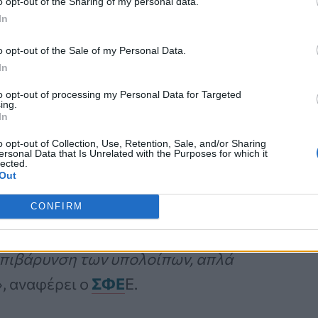
o opt-out of the Sharing of my personal data.
In
ΕΕ
αφορούν εκτιμήσεις καθώς δεν
o opt-out of the Sale of my Personal Data.
In
 συνεχή του αιτήματα προς τις
to opt-out of processing my Personal Data for Targeted
ing.
In
ευτικές εταιρίες
o opt-out of Collection, Use, Retention, Sale, and/or Sharing
ersonal Data that Is Unrelated with the Purposes for which it
lected.
Out
» για την υποστήριξη φαρμάκων με
το φορτίο επιστροφών στα υπόλοιπα
CONFIRM
ρώ κατ’ έτος. Αυτή η στρέβλωση δεν
 επιβάρυνση των υπολοίπων, απλά
», αναφέρει ο
ΣΦΕ
Ε.