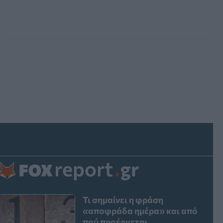
Τι σημαίνει η φράση
«αποφράδα ημέρα» και από
πού προέρχεται