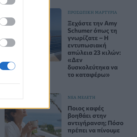
ΠΡΟΣΩΠΙΚΗ ΜΑΡΤΥΡΙΑ
Ξεχάστε την Amy
Schumer όπως τη
γνωρίζατε – Η
εντυπωσιακή
απώλεια 23 κιλών:
«Δεν
δυσκολεύτηκα να
το καταφέρω»
ΝΕΑ ΜΕΛΕΤΗ
Ποιος καφές
βοηθάει στην
αντιγήρανση; Πόσο
πρέπει να πίνουμε