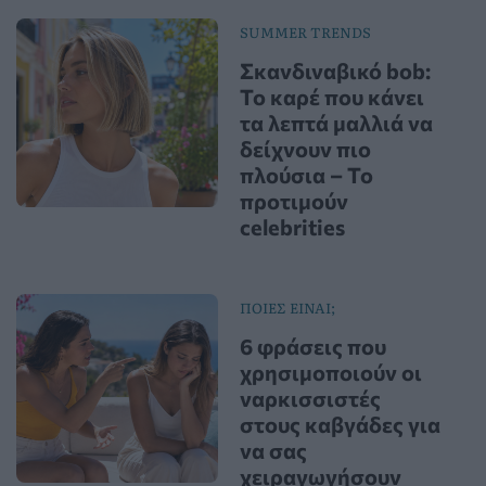
SUMMER TRENDS
Σκανδιναβικό bob:
Το καρέ που κάνει
τα λεπτά μαλλιά να
δείχνουν πιο
πλούσια – Το
προτιμούν
celebrities
ΠΟΙΕΣ ΕΙΝΑΙ;
6 φράσεις που
χρησιμοποιούν οι
ναρκισσιστές
στους καβγάδες για
να σας
χειραγωγήσουν