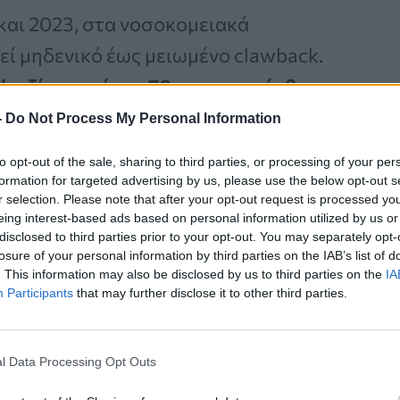
 και 2023, στα νοσοκομειακά
ί μηδενικό έως μειωμένο clawback.
k αξίας περίπου 70 εκατ. ευρώ, θα
 φάρμακα
».
-
Do Not Process My Personal Information
to opt-out of the sale, sharing to third parties, or processing of your per
formation for targeted advertising by us, please use the below opt-out s
r selection. Please note that after your opt-out request is processed y
Καρκίνος Προστάτη:
eing interest-based ads based on personal information utilized by us or
Νέα Ελάχιστα
disclosed to third parties prior to your opt-out. You may separately opt-
Επεμβατική Εστιακή
losure of your personal information by third parties on the IAB’s list of
. This information may also be disclosed by us to third parties on the
IA
Θεραπεία με NanoKnife
Participants
that may further disclose it to other third parties.
l Data Processing Opt Outs