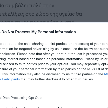
α συμβάλει πολύ στην
εξελίξεις στο χώρο της υγείας θα
εραπευτικές προσεγγίσεις, από
οβιομηχανίας και από αλλαγές στα
-
Do Not Process My Personal Information
χολών, έτσι ώστε να προσαρμοστούν
to opt-out of the sale, sharing to third parties, or processing of your per
formation for targeted advertising by us, please use the below opt-out s
r selection. Please note that after your opt-out request is processed y
eing interest-based ads based on personal information utilized by us or
disclosed to third parties prior to your opt-out. You may separately opt-
losure of your personal information by third parties on the IAB’s list of
Καρκίνος Προστάτη:
. This information may also be disclosed by us to third parties on the
IA
Νέα Ελάχιστα
Participants
that may further disclose it to other third parties.
Επεμβατική Εστιακή
Θεραπεία με NanoKnife
l Data Processing Opt Outs