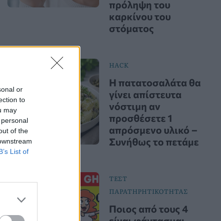
πρόληψη του
καρκίνου του
στόματος
HACK
Η πατατοσαλάτα θα
sonal or
γίνει απίστευτα
ection to
νόστιμη αν
ou may
προσθέσετε 1
 personal
απρόσμενο υλικό –
out of the
Συνήθως το πετάμε
 downstream
B’s List of
ΤΕΣΤ
ΠΑΡΑΤΗΡΗΤΙΚΟΤΗΤΑΣ
Ποιος από τους 4
είναι φάντασμα;