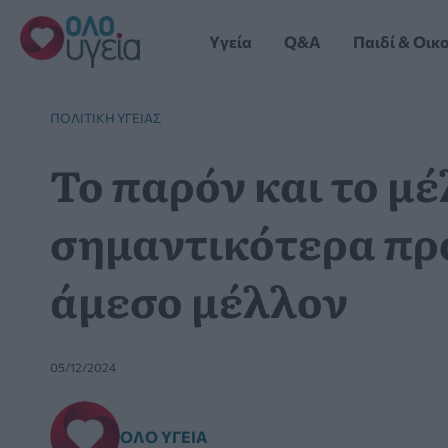
Μετάβαση
στο
Yγεία
Q&A
Παιδί & Οικ
περιεχόμενο
ΠΟΛΙΤΙΚΉ ΥΓΕΊΑΣ
Το παρόν και το μέ
σημαντικότερα πρ
άμεσο μέλλον
05/12/2024
ΌΛΟ ΥΓΕΊΑ