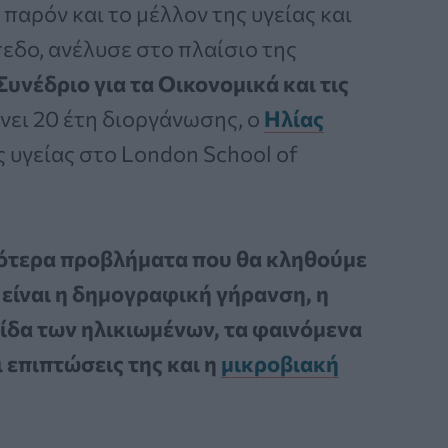
παρόν και το μέλλον της υγείας και
εδο, ανέλυσε στο πλαίσιο της
υνέδριο για τα Οικονομικά και τις
ει 20 έτη διοργάνωσης, ο
Ηλίας
ς υγείας στο London School of
ότερα προβλήματα που θα κληθούμε
είναι η δημογραφική γήρανση, η
δα των ηλικιωμένων, τα φαινόμενα
ι επιπτώσεις της και η
μικροβιακή