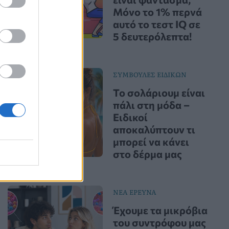
Μόνο το 1% περνά
αυτό το τεστ IQ σε
5 δευτερόλεπτα!
ΣΥΜΒΟΥΛΕΣ ΕΙΔΙΚΩΝ
Το σολάριουμ είναι
πάλι στη μόδα –
Ειδικοί
αποκαλύπτουν τι
μπορεί να κάνει
στο δέρμα μας
ΝΕΑ ΕΡΕΥΝΑ
Έχουμε τα μικρόβια
του συντρόφου μας