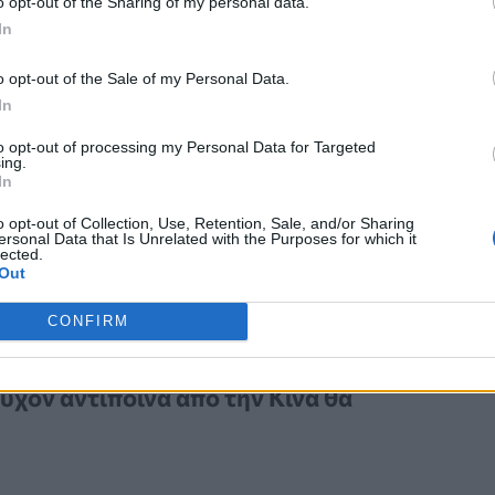
o opt-out of the Sharing of my personal data.
In
o opt-out of the Sale of my Personal Data.
In
to opt-out of processing my Personal Data for Targeted
ing.
In
ής ηγεσίας στις ΗΠΑ, ειδικότερα
o opt-out of Collection, Use, Retention, Sale, and/or Sharing
πισήμανε ότι
εάν ο πρόεδρος Trump
ersonal Data that Is Unrelated with the Purposes for which it
lected.
Out
σεις θα είναι σοβαρές,
δεδομένου ότι
λινικές δοκιμές, ενώ
το 70% των
CONFIRM
ι το 85% στην Ε.Ε. προέρχονται
υχόν αντίποινα από την Κίνα θα