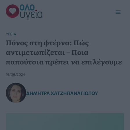
Μετάβαση
στο
Main
περιεχόμενο
Men
YΓΕΊΑ
Πόνος στη φτέρνα: Πώς
αντιμετωπίζεται – Ποια
παπούτσια πρέπει να επιλέγουμε
16/06/2024
ΔΉΜΗΤΡΑ ΧΑΤΖΗΠΑΝΑΓΙΏΤΟΥ