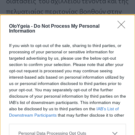
διατάσεις του αχίλλειου τένοντα και της
πελματιαίας περιτονίας βοηθούν στην
ύφεση του πόνου μέχρι να υποχωρήσει η
OloYgeia -
Do Not Process My Personal
Information
φλεγμονή, και στην αποτροπή της
υποτροπής.
If you wish to opt-out of the sale, sharing to third parties, or
processing of your personal or sensitive information for
targeted advertising by us, please use the below opt-out
Εάν είναι απαραίτητο
section to confirm your selection. Please note that after your
opt-out request is processed you may continue seeing
συνταγογραφούνται
μη στεροειδή
interest-based ads based on personal information utilized by
us or personal information disclosed to third parties prior to
αντιφλεγμονώδη
φάρμακα.
your opt-out. You may separately opt-out of the further
Επιβοηθητικά λειτουργεί και η περίδεση
disclosure of your personal information by third parties on the
IAB’s list of downstream participants. This information may
με ειδικές ταινίες (taping) με τρόπο που
also be disclosed by us to third parties on the
IAB’s List of
Downstream Participants
that may further disclose it to other
να συγκρατείται το πόδι σε μια
third parties.
συγκεκριμένη θέση.
Personal Data Processing Opt Outs