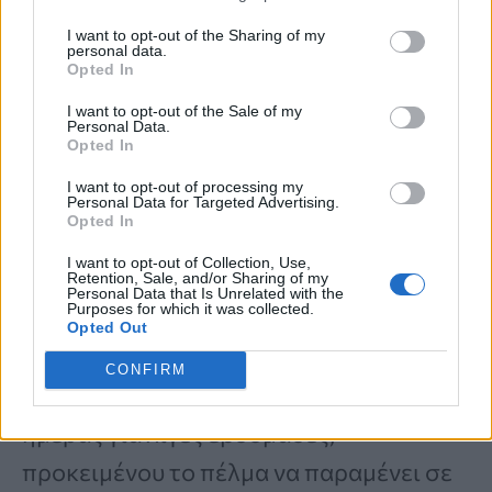
I want to opt-out of the Sharing of my
Κράμπες στα πόδια: Πότε μπορεί να
personal data.
Opted In
είναι σύμπτωμα υψηλής χοληστερόλης
I want to opt-out of the Sale of my
Personal Data.
Opted In
Εννέα στους δέκα ασθενείς
I want to opt-out of processing my
παρουσιάζουν σημαντική βελτίωση
Personal Data for Targeted Advertising.
Opted In
μετά από δύο μήνες θεραπείας. Σε όσους
I want to opt-out of Collection, Use,
δεν υποχωρούν τα συμπτώματα υπάρχει
Retention, Sale, and/or Sharing of my
Personal Data that Is Unrelated with the
Purposes for which it was collected.
η επιλογή της
ενεσοθεραπείας
και με
Opted Out
τοποθέτηση νάρθηκα κατά την
CONFIRM
κατάκλιση ή και κατά τη διάρκεια της
ημέρας για λίγες εβδομάδες,
προκειμένου το πέλμα να παραμένει σε