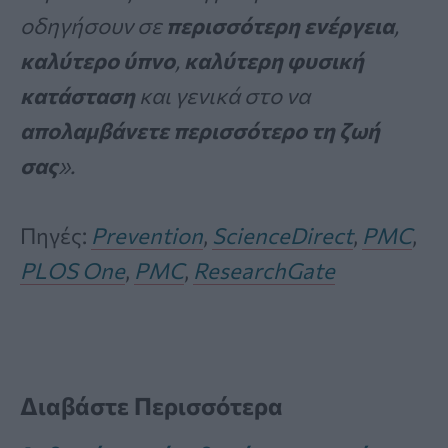
οδηγήσουν σε
περισσότερη ενέργεια
,
καλύτερο ύπνο
,
καλύτερη φυσική
κατάσταση
και γενικά στο να
απολαμβάνετε περισσότερο τη ζωή
σας
».
Πηγές:
Prevention
,
ScienceDirect
,
PMC
,
PLOS One
,
PMC
,
ResearchGate
Διαβάστε Περισσότερα