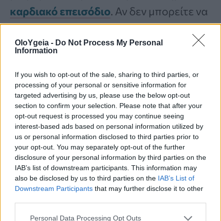
καρδιακό επεισόδιο
. Αν δεν μπορείτε να
«επαναφέρετε» την αναπνοή σας ή
OloYgeia -
Do Not Process My Personal
νιώθετε ότι δεν παίρνετε αρκετό αέρα
,
Information
θα πρέπει να επισκεφθείτε γιατρό.
If you wish to opt-out of the sale, sharing to third parties, or
processing of your personal or sensitive information for
2. Ταχυκαρδία
targeted advertising by us, please use the below opt-out
section to confirm your selection. Please note that after your
opt-out request is processed you may continue seeing
Όταν υπάρχει πρόβλημα, η καρδιά
interest-based ads based on personal information utilized by
us or personal information disclosed to third parties prior to
προσπαθεί να το
διορθώσει με το να
your opt-out. You may separately opt-out of the further
χτυπάει πιο γρήγορα
, είπε ο Dr. Ajijola.
disclosure of your personal information by third parties on the
IAB’s list of downstream participants. This information may
Αυτό μπορεί να οδηγήσει σε
επικίνδυνα
also be disclosed by us to third parties on the
IAB’s List of
Downstream Participants
that may further disclose it to other
υψηλούς παλμούς
ή σε
ακανόνιστο
third parties.
ρυθμό
(αρρυθμία). Μπορεί να νιώσετε
Personal Data Processing Opt Outs