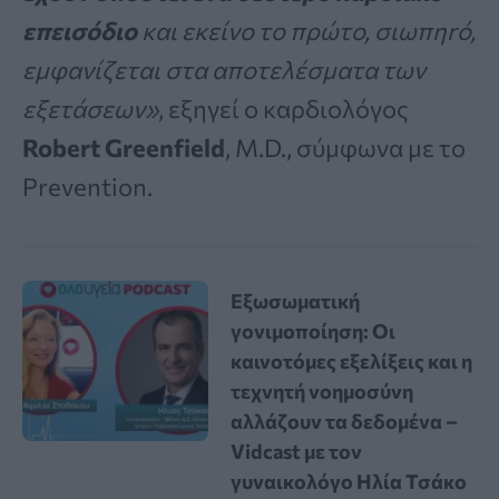
επεισόδιο
και εκείνο το πρώτο, σιωπηrό,
εμφανίζεται στα αποτελέσματα των
εξετάσεων»
, εξηγεί ο καρδιολόγος
Robert Greenfield
, M.D., σύμφωνα με το
Prevention.
Εξωσωματική
γονιμοποίηση: Οι
καινοτόμες εξελίξεις και η
τεχνητή νοημοσύνη
αλλάζουν τα δεδομένα –
Vidcast με τον
γυναικολόγο Ηλία Τσάκο