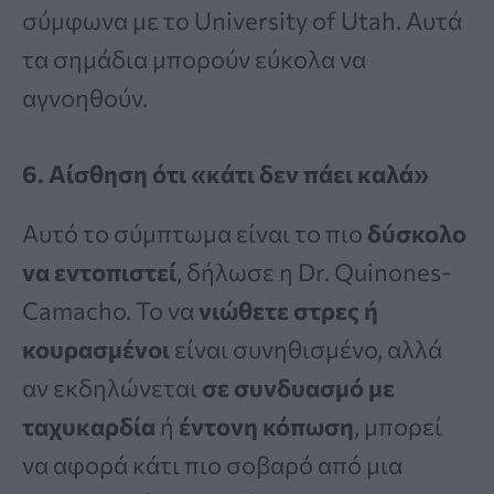
σύμφωνα με το University of Utah. Αυτά
τα σημάδια μπορούν εύκολα να
αγνοηθούν.
6. Αίσθηση ότι «κάτι δεν πάει καλά»
Αυτό το σύμπτωμα είναι το πιο
δύσκολο
να εντοπιστεί
, δήλωσε η Dr. Quinones-
Camacho. Το να
νιώθετε στρες ή
κουρασμένοι
είναι συνηθισμένο, αλλά
αν εκδηλώνεται
σε συνδυασμό με
ταχυκαρδία
ή
έντονη κόπωση
, μπορεί
να αφορά κάτι πιο σοβαρό από μια