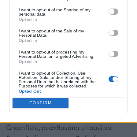
την καρδιά σας να
«χάνει» παλμούς
ή να
I want to opt-out of the Sharing of my
χτυπά έντονα στο στήθος
, κάτι που
personal data.
Opted In
μπορεί να φαίνεται ξαφνικό και
I want to opt-out of the Sale of my
ασυνήθιστο.
Personal Data.
Opted In
I want to opt-out of processing my
3. Ξαφνική αδυναμία ή κόπωση
Personal Data for Targeted Advertising.
Opted In
Καθώς η καρδιά δυσκολεύεται,
I want to opt-out of Collection, Use,
Retention, Sale, and/or Sharing of my
Personal Data that Is Unrelated with the
ανακατευθύνει ενέργεια μακριά από
Purposes for which it was collected.
Opted Out
τους μύες
. Αυτό μπορεί να σας κάνει να
CONFIRM
νιώθετε τα χέρια και τα πόδια σας
αδύναμα ή βαριά
. Σύμφωνα με τον Dr.
Greenfield, οι άνθρωποι μπορεί να