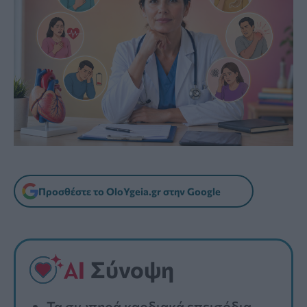
Προσθέστε το OloYgeia.gr στην Google
Σύνοψη
Τα σιωπηρά καρδιακά επεισόδια