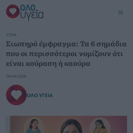
Μετάβαση
στο
Main
περιεχόμενο
Men
YΓΕΊΑ
Σιωπηρό έμφραγμα: Τα 6 σημάδια
που οι περισσότεροι νομίζουν ότι
είναι κούραση ή καούρα
29/04/2026
ΌΛΟ ΥΓΕΊΑ