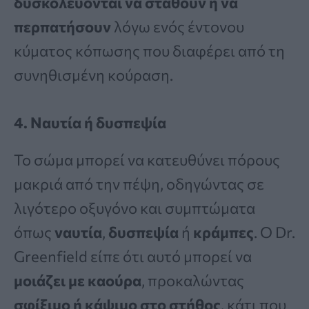
δυσκολεύονται να σταθούν ή να
περπατήσουν
λόγω ενός έντονου
κύματος κόπωσης που διαφέρει από τη
συνηθισμένη κούραση.
4. Ναυτία ή δυσπεψία
Το σώμα μπορεί να κατευθύνει πόρους
μακριά από την πέψη, οδηγώντας σε
λιγότερο οξυγόνο και συμπτώματα
όπως
ναυτία
,
δυσπεψία
ή
κράμπες
. Ο Dr.
Greenfield είπε ότι αυτό μπορεί να
μοιάζει με καούρα
, προκαλώντας
σφίξιμο ή κάψιμο στο στήθος
, κάτι που