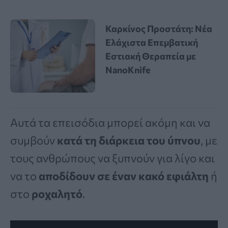
Καρκίνος Προστάτη: Νέα
Ελάχιστα Επεμβατική
Εστιακή Θεραπεία με
NanoKnife
Αυτά τα επεισόδια μπορεί ακόμη και να
συμβούν
κατά τη διάρκεια του ύπνου
, με
τους ανθρώπους να ξυπνούν για λίγο και
να το
αποδίδουν σε έναν κακό εφιάλτη
ή
στο
ροχαλητό
.