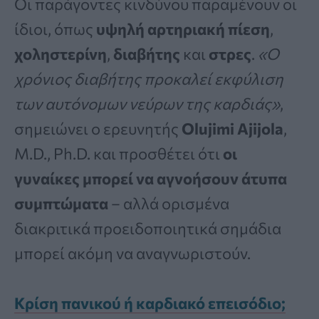
Οι παράγοντες κινδύνου παραμένουν οι
ίδιοι, όπως
υψηλή αρτηριακή πίεση
,
χοληστερίνη
,
διαβήτης
και
στρες
.
«Ο
χρόνιος διαβήτης προκαλεί εκφύλιση
των αυτόνομων νεύρων της καρδιάς»
,
σημειώνει ο ερευνητής
Olujimi Ajijola
,
M.D., Ph.D. και προσθέτει ότι
οι
γυναίκες μπορεί να αγνοήσουν άτυπα
συμπτώματα
– αλλά ορισμένα
διακριτικά προειδοποιητικά σημάδια
μπορεί ακόμη να αναγνωριστούν.
Κρίση πανικού ή καρδιακό επεισόδιο;