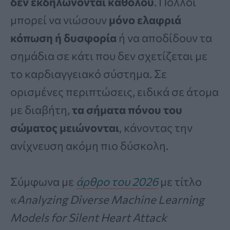
δεν εκδηλώνονται καθόλου
. Πολλοί
μπορεί να νιώσουν
μόνο ελαφριά
κόπωση ή δυσφορία
ή να αποδίδουν τα
σημάδια σε κάτι που δεν σχετίζεται με
το καρδιαγγειακό σύστημα. Σε
ορισμένες περιπτώσεις, ειδικά σε άτομα
με διαβήτη,
τα σήματα πόνου του
σώματος μειώνονται
, κάνοντας την
ανίχνευση ακόμη πιο δύσκολη.
Σύμφωνα με
άρθρο του 2026
με τίτλο
«
Analyzing Diverse Machine Learning
Models for Silent Heart Attack