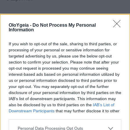
OloYgeia -
Do Not Process My Personal
Information
Διαβάστε Περισσότερα
If you wish to opt-out of the sale, sharing to third parties, or
Αρτηριακή πίεση: Τα καθημερινά λάθη
processing of your personal or sensitive information for
targeted advertising by us, please use the below opt-out
που την ανεβάζουν χωρίς να το
section to confirm your selection. Please note that after your
καταλαβαίνουμε
opt-out request is processed you may continue seeing
interest-based ads based on personal information utilized by
Αρτηριακή πίεση: Πώς επηρεάζεται
us or personal information disclosed to third parties prior to
όταν είστε όλη μέρα κάτω από τον ήλιο
your opt-out. You may separately opt-out of the further
disclosure of your personal information by third parties on the
IAB’s list of downstream participants. This information may
Υπέρταση: Επικίνδυνη παρενέργεια από
also be disclosed by us to third parties on the
IAB’s List of
κοινά φάρμακα για την πίεση – Μπορεί
Downstream Participants
that may further disclose it to other
να εμφανιστεί ακόμα και χρόνια μετά
third parties.
Υψηλή αρτηριακή πίεση: Ο Νο1 τρόπος
Personal Data Processing Opt Outs