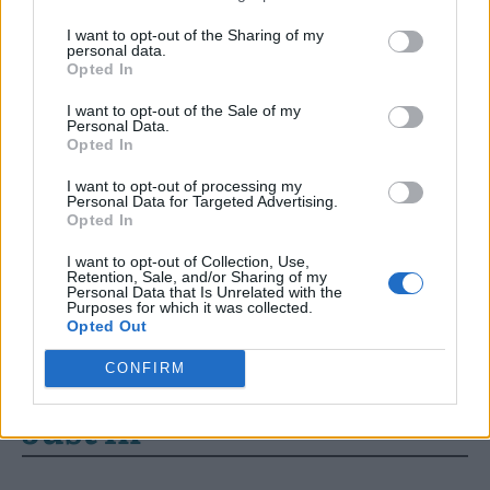
να τη μειώσετε γρήγορα – 4
I want to opt-out of the Sharing of my
καρδιολόγοι συμφωνούν
personal data.
Opted In
I want to opt-out of the Sale of my
Personal Data.
Opted In
ΆΝΟΙΑ
ΖΑΛΗ
ΛΙΠΟΘΥΜΊΑ
I want to opt-out of processing my
Personal Data for Targeted Advertising.
Opted In
ΟΡΘΟΣΤΑΤΙΚΉ ΥΠΌΤΑΣΗ
I want to opt-out of Collection, Use,
Retention, Sale, and/or Sharing of my
Personal Data that Is Unrelated with the
Purposes for which it was collected.
Opted Out
CONFIRM
Just in