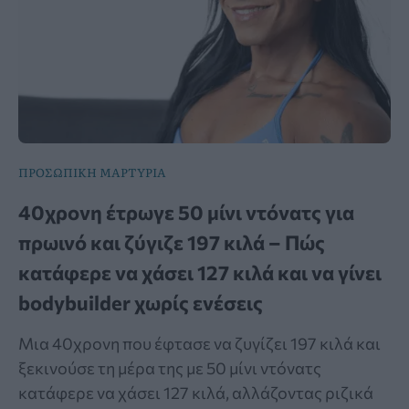
ΠΡΟΣΩΠΙΚΗ ΜΑΡΤΥΡΙΑ
40χρονη έτρωγε 50 μίνι ντόνατς για
πρωινό και ζύγιζε 197 κιλά – Πώς
κατάφερε να χάσει 127 κιλά και να γίνει
bodybuilder χωρίς ενέσεις
Μια 40χρονη που έφτασε να ζυγίζει 197 κιλά και
ξεκινούσε τη μέρα της με 50 μίνι ντόνατς
κατάφερε να χάσει 127 κιλά, αλλάζοντας ριζικά