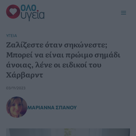
Μετάβαση
στο
Main
περιεχόμενο
Men
YΓΕΊΑ
Ζαλίζεστε όταν σηκώνεστε;
Μπορεί να είναι πρώιμο σημάδι
άνοιας, λένε οι ειδικοί του
Χάρβαρντ
03/11/2023
ΜΑΡΙΆΝΝΑ ΣΠΑΝΟΎ