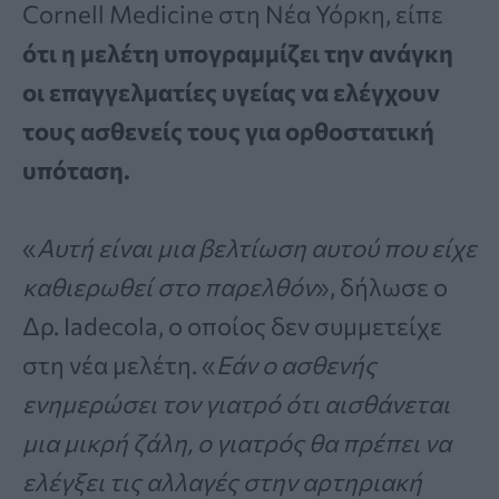
Cornell Medicine στη Νέα Υόρκη, είπε
ότι η μελέτη υπογραμμίζει την ανάγκη
οι επαγγελματίες υγείας να ελέγχουν
τους ασθενείς τους για ορθοστατική
υπόταση.
«
Αυτή είναι μια βελτίωση αυτού που είχε
καθιερωθεί στο παρελθόν
», δήλωσε ο
Δρ. Iadecola, ο οποίος δεν συμμετείχε
στη νέα μελέτη. «
Εάν ο ασθενής
ενημερώσει τον γιατρό ότι αισθάνεται
μια μικρή ζάλη, ο γιατρός θα πρέπει να
ελέγξει τις αλλαγές στην αρτηριακή