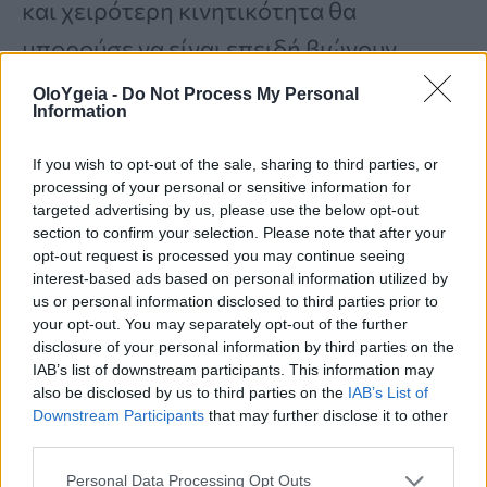
και χειρότερη κινητικότητα θα
μπορούσε να είναι επειδή βιώνουν
εντονότερο πόνο
, ο οποίος εμποδίζει
OloYgeia -
Do Not Process My Personal
Information
την ικανότητά τους να κάνουν τις
ασκήσεις που συνιστώνται ως θεραπεία.
If you wish to opt-out of the sale, sharing to third parties, or
processing of your personal or sensitive information for
targeted advertising by us, please use the below opt-out
section to confirm your selection. Please note that after your
Κοιμάστε στο πλάι; Το κατάλληλο
opt-out request is processed you may continue seeing
μαξιλάρι για αυτήν τη στάση στον ύπνο,
interest-based ads based on personal information utilized by
us or personal information disclosed to third parties prior to
σύμφωνα με ειδικό
your opt-out. You may separately opt-out of the further
disclosure of your personal information by third parties on the
IAB’s list of downstream participants. This information may
Γιατί όμως ο σακχαρώδης
also be disclosed by us to third parties on the
IAB’s List of
Downstream Participants
that may further disclose it to other
διαβήτης προκαλεί παγωμένο
third parties.
ώμο;
Personal Data Processing Opt Outs