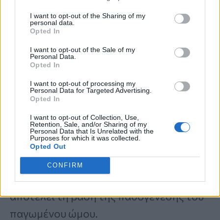
I want to opt-out of the Sharing of my
Οι δύο επικρατέστεροι λόγοι είναι είτε
personal data.
Opted In
επειδή η υπεργλυκαιμία προάγει τη
I want to opt-out of the Sale of my
γλυκοζυλίωση των ιστών του θύλακα
,
Personal Data.
Opted In
με αποτέλεσμα τη
διασύνδεση
I want to opt-out of processing my
Personal Data for Targeted Advertising.
κολλαγόνου
(δεσμοί μεταξύ των ινών
Opted In
κολλαγόνου), η οποία θα εξηγούσε την
I want to opt-out of Collection, Use,
Retention, Sale, and/or Sharing of my
παρατηρούμενη
ίνωση του θύλακα
στον
Personal Data that Is Unrelated with the
Purposes for which it was collected.
παγωμένο ώμο, είτε επειδή η φλεγμονή
Opted Out
που προκαλεί ο διαβήτης ξεκινά τη
CONFIRM
φλεγμονώδη-ινωτική διαδικασία που
αποτελεί τη βάση της παθογένεσης του
παγωμένου ώμου.