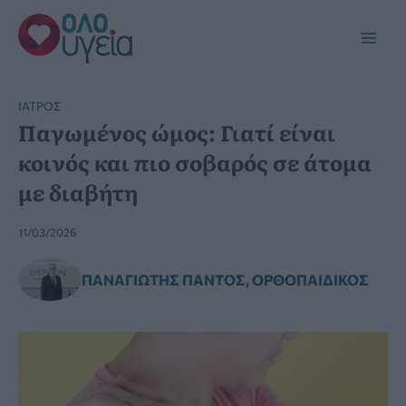
Μετάβαση
στο
Main
περιεχόμενο
Men
ΙΑΤΡΌΣ
Παγωμένος ώμος: Γιατί είναι
κοινός και πιο σοβαρός σε άτομα
με διαβήτη
11/03/2026
ΠΑΝΑΓΙΏΤΗΣ ΠΆΝΤΟΣ, ΟΡΘΟΠΑΙΔΙΚΌΣ