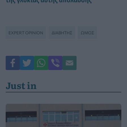
EXPERT OPINION
ΔΙΑΒΉΤΗΣ
ΩΜΟΣ
Just in