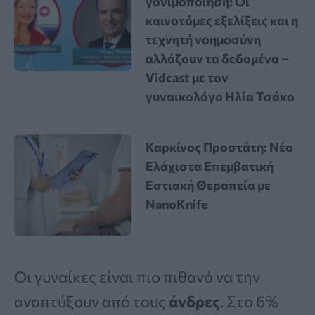
γονιμοποίηση: Οι
καινοτόμες εξελίξεις και η
τεχνητή νοημοσύνη
αλλάζουν τα δεδομένα –
Vidcast με τον
γυναικολόγο Ηλία Τσάκο
Καρκίνος Προστάτη: Νέα
Ελάχιστα Επεμβατική
Εστιακή Θεραπεία με
NanoKnife
Οι γυναίκες είναι πιο πιθανό να την
αναπτύξουν από τους
άνδρες
. Στο 6%