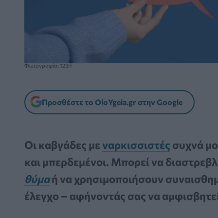
Φωτογραφία: 123rf
Προσθέστε το OloYgeia.gr στην Google
Οι καβγάδες με
ναρκισσιστές
συχνά μο
και μπερδεμένοι. Μπορεί να διαστρεβλ
θύμα
ή να χρησιμοποιήσουν συναισθημα
έλεγχο – αφήνοντάς σας να αμφισβητεί