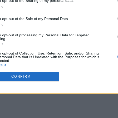
o opt-out of the Sharing of my personal data.
In
 φάσμα, από
«μια ενσωματωμένη
μηση έως τον παθολογικό
o opt-out of the Sale of my Personal Data.
In
σιστικής προσωπικότητας»
, εξήγησε
to opt-out of processing my Personal Data for Targeted
ing.
In
o opt-out of Collection, Use, Retention, Sale, and/or Sharing
ικά χαρακτηριστικά
μπορεί να
ersonal Data that Is Unrelated with the Purposes for which it
lected.
α για NPD
»
, πρόσθεσε η Grosso, όπως
Out
ησης
,
ανάγκη για θαυμασμό
,
CONFIRM
ι
μεγαλομανία
.