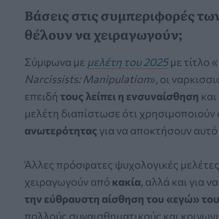
Βάσεις στις συμπεριφορές των
θέλουν να χειραγωγούν;
Σύμφωνα με
μελέτη του 2025
με τίτλο «
Narcissists: Manipulation
», οι ναρκισσ
επειδή
τους λείπει η ενσυναίσθηση
και
μελέτη διαπίστωσε ότι χρησιμοποιούν
ανωτερότητας
για να αποκτήσουν αυτό
Άλλες πρόσφατες ψυχολογικές μελέτες
χειραγωγούν από
κακία
, αλλά και για να
την εύθραυστη αίσθηση του «εγώ» το
πολλούς συναισθηματικούς και κοινωνι