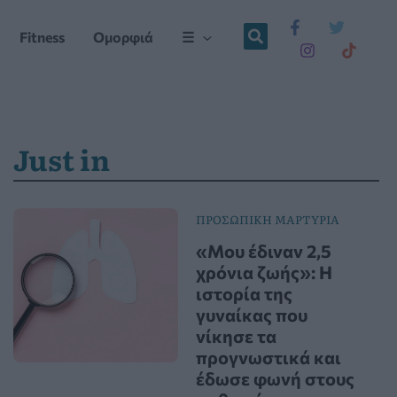
Fitness
Ομορφιά
☰
Just in
ΠΡΟΣΩΠΙΚΗ ΜΑΡΤΥΡΙΑ
«Μου έδιναν 2,5
χρόνια ζωής»: Η
ιστορία της
γυναίκας που
νίκησε τα
προγνωστικά και
έδωσε φωνή στους