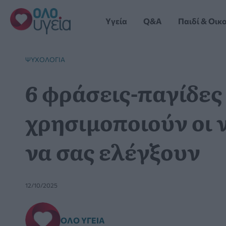
Μετάβαση
στο
Yγεία
Q&A
Παιδί & Οικ
περιεχόμενο
ΨΥΧΟΛΟΓΊΑ
6 φράσεις-παγίδες
χρησιμοποιούν οι 
να σας ελέγξουν
12/10/2025
ΌΛΟ ΥΓΕΊΑ