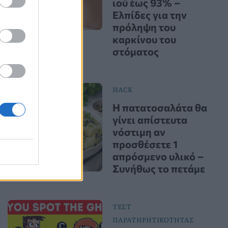
ιού έως 93% –
Ελπίδες για την
πρόληψη του
καρκίνου του
στόματος
HACK
Η πατατοσαλάτα θα
γίνει απίστευτα
νόστιμη αν
προσθέσετε 1
απρόσμενο υλικό –
Συνήθως το πετάμε
ΤΕΣΤ
ΠΑΡΑΤΗΡΗΤΙΚΟΤΗΤΑΣ