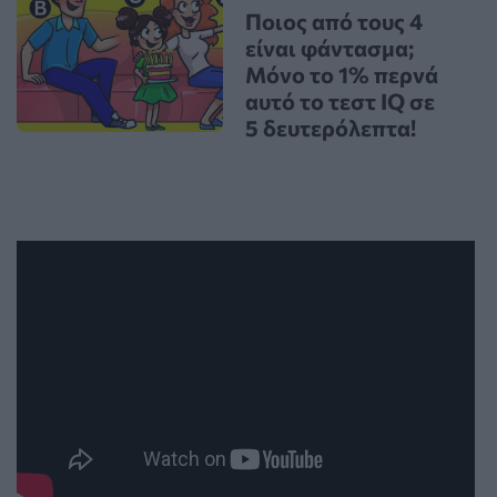
Ποιος από τους 4
είναι φάντασμα;
Μόνο το 1% περνά
αυτό το τεστ IQ σε
5 δευτερόλεπτα!