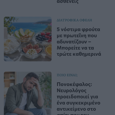
ασθενείς
ΔΙΑΤΡΟΦΙΚΑ ΟΦΕΛΗ
5 νόστιμα φρούτα
με πρωτεΐνη που
αδυνατίζουν –
Μπορείτε να τα
τρώτε καθημερινά
ΠΟΙΟ ΕΙΝΑΙ;
Πονοκέφαλος:
Νευρολόγος
προειδοποιεί για
ένα συγκεκριμένο
αντικείμενο στο
σπίτι που τον