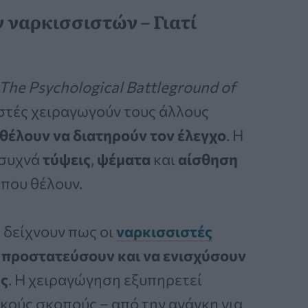
 ναρκισσιστών – Γιατί
The Psychological Battleground of
ιστές χειραγωγούν τους άλλους
θέλουν να διατηρούν τον έλεγχο
. Η
 συχνά
τύψεις
,
ψέματα
και
αίσθηση
 που θέλουν.
 δείχνουν πως οι
ναρκισσιστές
προστατεύσουν και να ενισχύσουν
υς
. Η χειραγώγηση εξυπηρετεί
κούς σκοπούς – από την ανάγκη για