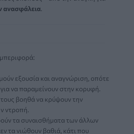
ν ανασφάλεια
.
υμπεριφορά:
υμούν εξουσία και αναγνώριση, οπότε
 για να παραμείνουν στην κορυφή.
 τους βοηθά να κρύψουν την
ν ντροπή.
οούν τα συναισθήματα των άλλων
ν τα νιώθουν βαθιά, κάτι που