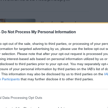
Καρκίνος Προστάτη:
Νέα Ελάχιστα
-
Do Not Process My Personal Information
Επεμβατική Εστιακή
Θεραπεία με NanoKnife
to opt-out of the sale, sharing to third parties, or processing of your per
formation for targeted advertising by us, please use the below opt-out s
r selection. Please note that after your opt-out request is processed y
eing interest-based ads based on personal information utilized by us or
disclosed to third parties prior to your opt-out. You may separately opt-
losure of your personal information by third parties on the IAB’s list of
. This information may also be disclosed by us to third parties on the
IA
Participants
that may further disclose it to other third parties.
οί άνθρωποι
ναρκισσιστές
. Μόνο το
l Data Processing Opt Outs
διαταραχή ναρκισσιστικής
nahil Riaz
, ψυχοθεραπεύτρια στο