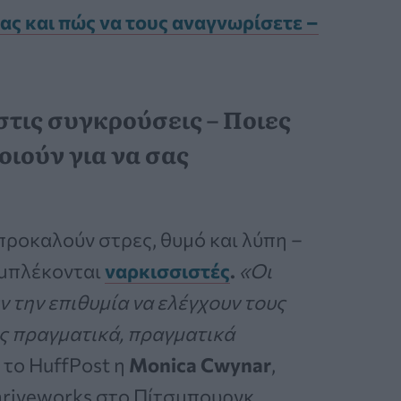
ας και πώς να τους αναγνωρίσετε –
τις συγκρούσεις – Ποιες
οιούν για να σας
προκαλούν στρες, θυμό και λύπη –
 εμπλέκονται
ναρκισσιστές
.
«Οι
υν την επιθυμία να ελέγχουν τους
ες πραγματικά, πραγματικά
 το HuffPost η
Monica Cwynar
,
hriveworks στο Πίτσμπουργκ.