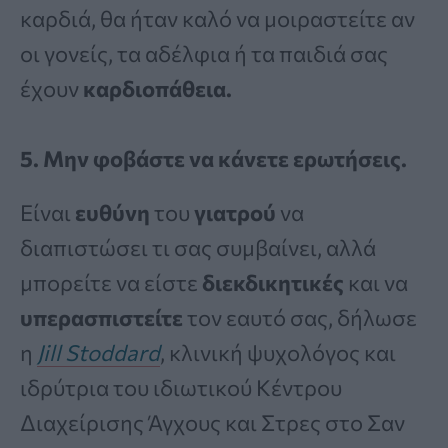
καρδιά, θα ήταν καλό να μοιραστείτε αν
οι γονείς, τα αδέλφια ή τα παιδιά σας
έχουν
καρδιοπάθεια.
5. Μην φοβάστε να κάνετε ερωτήσεις.
Είναι
ευθύνη
του
γιατρού
να
διαπιστώσει τι σας συμβαίνει, αλλά
μπορείτε να είστε
διεκδικητικές
και να
υπερασπιστείτε
τον εαυτό σας, δήλωσε
η
Jill Stoddard
, κλινική ψυχολόγος και
ιδρύτρια του ιδιωτικού Κέντρου
Διαχείρισης Άγχους και Στρες στο Σαν