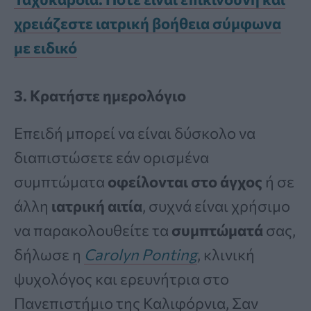
χρειάζεστε ιατρική βοήθεια σύμφωνα
με ειδικό
3. Κρατήστε ημερολόγιο
Επειδή μπορεί να είναι δύσκολο να
διαπιστώσετε εάν ορισμένα
συμπτώματα
οφείλονται στο άγχος
ή σε
άλλη
ιατρική αιτία
, συχνά είναι χρήσιμο
να παρακολουθείτε τα
συμπτώματά
σας,
δήλωσε η
Carolyn Ponting
, κλινική
ψυχολόγος και ερευνήτρια στο
Πανεπιστήμιο της Καλιφόρνια, Σαν