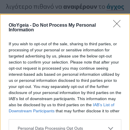
λιγότερο πιθανό να
αναφέρουν
το
άγχος
τους
από τις γυναίκες.
Παρ’ όλα αυτά, τα
OloYgeia -
Do Not Process My Personal
ποσοστά άγχους παραμένουν
Information
υψηλότερα
στις
γυναίκες,
ακόμα και
If you wish to opt-out of the sale, sharing to third parties, or
όταν λαμβάνεται υπόψη αυτή η
processing of your personal or sensitive information for
προκατάληψη.
targeted advertising by us, please use the below opt-out
section to confirm your selection. Please note that after your
opt-out request is processed you may continue seeing
interest-based ads based on personal information utilized by
Τα πρώτα παιδιά και τα μοναχοπαίδια
us or personal information disclosed to third parties prior to
κινδυνεύουν έως και 48% από δύο
your opt-out. You may separately opt-out of the further
disclosure of your personal information by third parties on the
κοινά προβλήματα – Ποια είναι
IAB’s list of downstream participants. This information may
also be disclosed by us to third parties on the
IAB’s List of
Downstream Participants
that may further disclose it to other
Ιατρική προκατάληψη
third parties.
Personal Data Processing Opt Outs