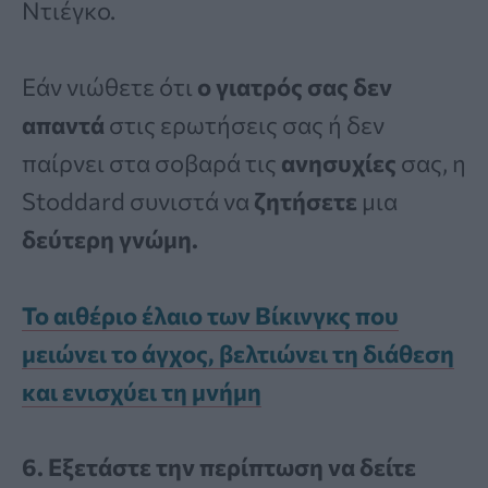
Ντιέγκο.
Εάν νιώθετε ότι
ο γιατρός σας δεν
απαντά
στις ερωτήσεις σας ή δεν
παίρνει στα σοβαρά τις
ανησυχίες
σας, η
Stoddard συνιστά να
ζητήσετε
μια
δεύτερη γνώμη.
Το αιθέριο έλαιο των Βίκινγκς που
μειώνει το άγχος, βελτιώνει τη διάθεση
και ενισχύει τη μνήμη
6. Εξετάστε την περίπτωση να δείτε