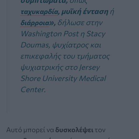
, μυϊκή ένταση
ή
ταχυκαρδία
»,
δήλωσε στην
διάρροια
Washington Post
η Stacy
Doumas, ψυχίατρος και
επικεφαλής του τμήματος
ψυχιατρικής στο Jersey
Shore University Medical
Center.
Αυτό μπορεί να
δυσκολέψει
τον