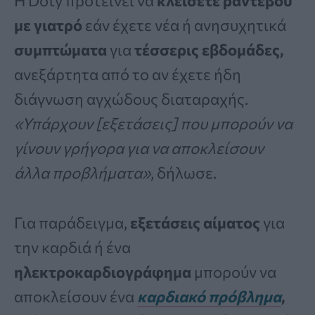
Η Doty προτείνει να
κλείσετε ραντεβού
με γιατρό
εάν έχετε νέα ή ανησυχητικά
συμπτώματα
για
τέσσερις εβδομάδες,
ανεξάρτητα από το αν έχετε ήδη
διάγνωση αγχώδους διαταραχής.
«Υπάρχουν [εξετάσεις] που μπορούν να
γίνουν γρήγορα για να αποκλείσουν
άλλα προβλήματα»
, δήλωσε.
Για παράδειγμα,
εξετάσεις αίματος
για
την καρδιά ή ένα
ηλεκτροκαρδιογράφημα
μπορούν να
αποκλείσουν ένα
καρδιακό πρόβλημα
,