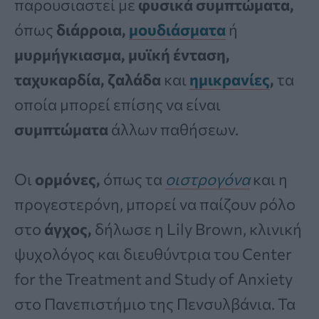
παρουσιαστεί με
φυσικά συμπτώματα,
όπως
διάρροια,
μουδιάσματα
ή
μυρμήγκιασμα, μυϊκή ένταση,
ταχυκαρδία, ζαλάδα
και
ημικρανίες
,
τα
οποία μπορεί επίσης να είναι
συμπτώματα
άλλων παθήσεων.
Οι
ορμόνες,
όπως τα
οιστρογόνα
και η
προγεστερόνη, μπορεί να παίζουν ρόλο
στο
άγχος,
δήλωσε η Lily Brown, κλινική
ψυχολόγος και διευθύντρια του Center
for the Treatment and Study of Anxiety
στο Πανεπιστήμιο της Πενσυλβάνια. Τα