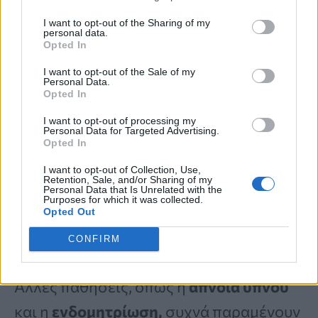
Μια μικρή μελέτη που δημοσιεύτηκε
I want to opt-out of the Sharing of my
personal data.
στο περιοδικό
Progress in
Opted In
Cardiovascular Nursing
διαπίστωσε ότι
I want to opt-out of the Sale of my
Personal Data.
οι
γυναίκες
με
συμπτώματα
Opted In
στεφανιαίας νόσου
συχνά
I want to opt-out of processing my
Personal Data for Targeted Advertising.
διαγιγνώσκονταν λανθασμένα
μέχρι να
Opted In
υποστούν
καρδιακή
προσβολή,
κάποιες
I want to opt-out of Collection, Use,
Retention, Sale, and/or Sharing of my
ανέφεραν ότι οι γιατροί απέδιδαν τα
Personal Data that Is Unrelated with the
Purposes for which it was collected.
συμπτώματά τους σε
νευρικότητα
και
Opted Out
άγχος.
CONFIRM
Άλλες παθήσεις, όπως η
άπνοια ύπνου
και η
ενδομητρίωση,
συχνά παραμένουν