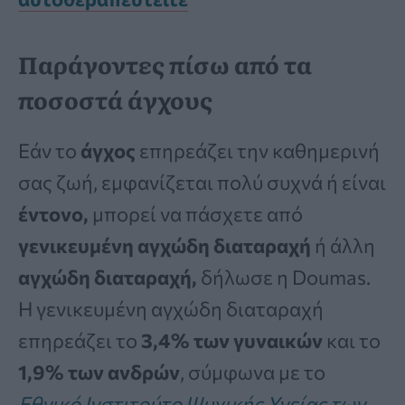
Παράγοντες πίσω από τα
ποσοστά άγχους
Εάν το
άγχος
επηρεάζει την καθημερινή
σας ζωή, εμφανίζεται πολύ συχνά ή είναι
έντονο,
μπορεί να πάσχετε από
γενικευμένη αγχώδη διαταραχή
ή άλλη
αγχώδη διαταραχή,
δήλωσε η Doumas.
Η γενικευμένη αγχώδη διαταραχή
επηρεάζει το
3,4% των γυναικών
και το
1,9% των ανδρών
, σύμφωνα με το
Εθνικό Ινστιτούτο Ψυχικής Υγείας των