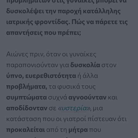
δυσκολέψει την παροχή κατάλληλης
ιατρικής φροντίδας. Πώς να πάρετε τις
απαντήσεις που πρέπει;
Αιώνες πριν, όταν οι γυναίκες
παραπονιούνταν για
δυσκολία
στον
ύπνο, ευερεθιστότητα
ή άλλα
προβλήματα,
τα φυσικά τους
συμπτώματα
συχνά
αγνοούνταν
και
αποδίδονταν
σε
«
υστερία
»
, μια
κατάσταση που οι γιατροί πίστευαν ότι
προκαλείται
από τη
μήτρα
που