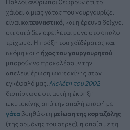
Πολλοί άνθρωποι θεωρούν ότι το
χάιδεμα μιας γάτας που γουργουρίζει
είναι
κατευναστικό
, και η έρευνα δείχνει
ότι αυτό δεν οφείλεται μόνο στο απαλό
τρίχωμα. Η πράξη του χαϊδέματος και
ακόμη και ο
ήχος του γουργουρητού
μπορούν να προκαλέσουν την
απελευθέρωση ωκυτοκίνης στον
εγκέφαλό μας.
Μελέτη του 2002
διαπίστωσε ότι αυτή η έκρηξη
ωκυτοκίνης από την απαλή επαφή με
γάτα
βοηθά στη
μείωση της κορτιζόλης
(της ορμόνης του στρες), η οποία με τη