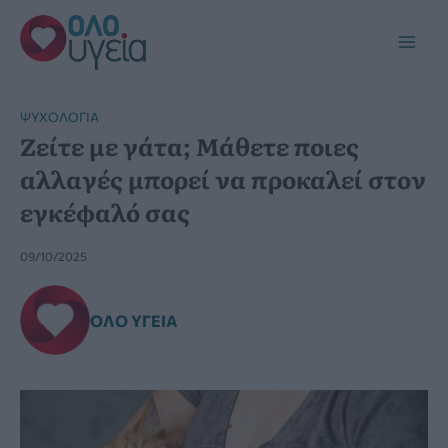
Μετάβαση
στο
Main
περιεχόμενο
Men
ΨΥΧΟΛΟΓΊΑ
Ζείτε με γάτα; Μάθετε ποιες
αλλαγές μπορεί να προκαλεί στον
εγκέφαλό σας
09/10/2025
ΌΛΟ ΥΓΕΊΑ