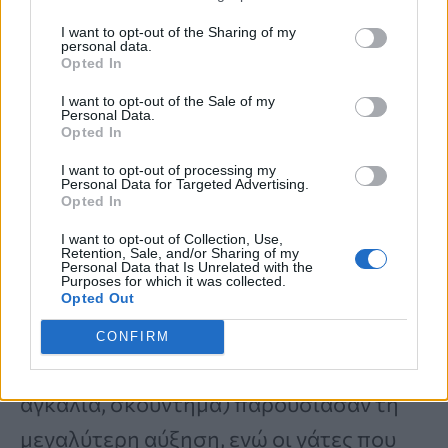
δεσμούς μεταξύ
γάτας
και ανθρώπου.
I want to opt-out of the Sharing of my
personal data.
Μελέτη του 2025
διαπίστωσε ότι το
Opted In
απαλό χάδι
, οι
αγκαλιές
ή το
κράτημα
I want to opt-out of the Sale of my
Personal Data.
ενίσχυαν τα επίπεδα ωκυτοκίνης τόσο
Opted In
στις γάτες όσο και στους ιδιοκτήτες —
I want to opt-out of processing my
Personal Data for Targeted Advertising.
αλλά μόνο όταν η αλληλεπίδραση
Opted In
ξεκινούσε ή ήταν ευπρόσδεκτη από τη
I want to opt-out of Collection, Use,
Retention, Sale, and/or Sharing of my
γάτα
.
Personal Data that Is Unrelated with the
Purposes for which it was collected.
Opted Out
Οι γάτες που είχαν
ασφαλή δεσμό
και
CONFIRM
αναζητούσαν εγγύτητα
(κάθισμα στην
αγκαλιά, σκούντημα) παρουσίασαν τη
μεγαλύτερη αύξηση, ενώ οι γάτες που