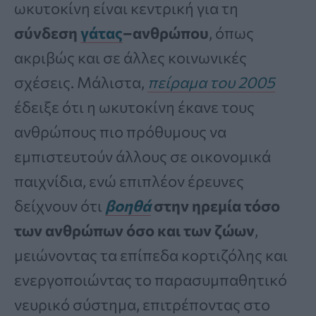
ωκυτοκίνη είναι κεντρική για τη
σύνδεση
γάτας
–ανθρώπου
, όπως
ακριβώς και σε άλλες κοινωνικές
σχέσεις. Μάλιστα,
πείραμα του 2005
έδειξε ότι η ωκυτοκίνη έκανε τους
ανθρώπους πιο πρόθυμους να
εμπιστευτούν άλλους σε οικονομικά
παιχνίδια, ενώ επιπλέον έρευνες
δείχνουν ότι
βοηθά
στην ηρεμία τόσο
των ανθρώπων όσο και των ζώων
,
μειώνοντας τα επίπεδα κορτιζόλης και
ενεργοποιώντας το παρασυμπαθητικό
νευρικό σύστημα, επιτρέποντας στο