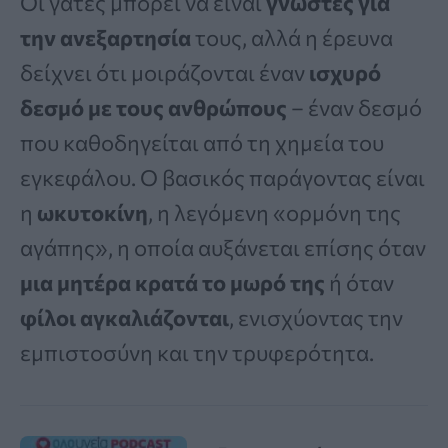
Οι γάτες μπορεί να είναι
γνωστές για
την ανεξαρτησία
τους, αλλά η έρευνα
δείχνει ότι μοιράζονται έναν
ισχυρό
δεσμό με τους ανθρώπους
– έναν δεσμό
που καθοδηγείται από τη χημεία του
εγκεφάλου. Ο βασικός παράγοντας είναι
η
ωκυτοκίνη
, η λεγόμενη «ορμόνη της
αγάπης», η οποία αυξάνεται επίσης όταν
μια μητέρα κρατά το μωρό της
ή όταν
φίλοι αγκαλιάζονται
, ενισχύοντας την
εμπιστοσύνη και την τρυφερότητα.