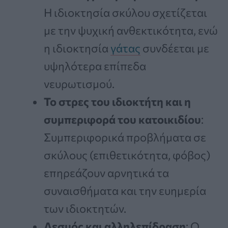
Η ιδιοκτησία σκύλου σχετίζεται
με την ψυχική ανθεκτικότητα, ενώ
η ιδιοκτησία
γάτας
συνδέεται με
υψηλότερα επίπεδα
νευρωτισμού.
Το στρες του ιδιοκτήτη και η
συμπεριφορά του κατοικιδίου
:
Συμπεριφορικά προβλήματα σε
σκύλους (επιθετικότητα, φόβος)
επηρεάζουν αρνητικά τα
συναισθήματα και την ευημερία
των ιδιοκτητών.
Δεσμός και αλληλεπίδραση
: Ο