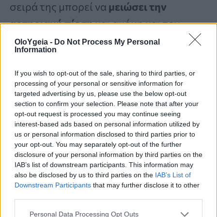
σειρά της μπορεί να
μειώσει την
αρτηριακή πίεση
και ακόμη και τον
πόνο
.
OloYgeia -
Do Not Process My Personal
Information
Πότε απελευθερώνεται η
If you wish to opt-out of the sale, sharing to third parties, or
processing of your personal or sensitive information for
ωκυτοκίνη μεταξύ γάτας και
targeted advertising by us, please use the below opt-out
section to confirm your selection. Please note that after your
ανθρώπου;
opt-out request is processed you may continue seeing
interest-based ads based on personal information utilized by
us or personal information disclosed to third parties prior to
Η έρευνα δείχνει ότι η
ήπια, ηθελημένη
your opt-out. You may separately opt-out of the further
disclosure of your personal information by third parties on the
επαφή
(χωρίς να πιέσει, δηλαδή, ο
IAB’s list of downstream participants. This information may
ιδιοκτήτης της γάτας τη γάτα για χάδια)
also be disclosed by us to third parties on the
IAB’s List of
Downstream Participants
that may further disclose it to other
είναι ο
κύριος παράγοντας
third parties.
ενεργοποίησης της ωκυτοκίνης
στους
Personal Data Processing Opt Outs