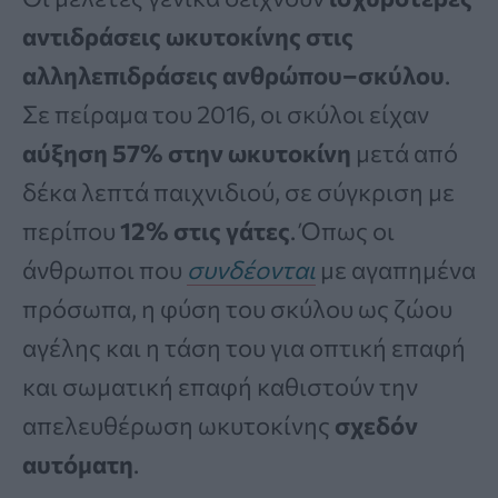
αντιδράσεις ωκυτοκίνης στις
αλληλεπιδράσεις ανθρώπου–σκύλου
.
Σε πείραμα του 2016, οι σκύλοι είχαν
αύξηση 57% στην ωκυτοκίνη
μετά από
δέκα λεπτά παιχνιδιού, σε σύγκριση με
περίπου
12% στις γάτες
. Όπως οι
άνθρωποι που
συνδέονται
με αγαπημένα
πρόσωπα, η φύση του σκύλου ως ζώου
αγέλης και η τάση του για οπτική επαφή
και σωματική επαφή καθιστούν την
απελευθέρωση ωκυτοκίνης
σχεδόν
αυτόματη
.