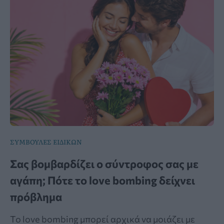
ΣΥΜΒΟΥΛΕΣ ΕΙΔΙΚΩΝ
Σας βομβαρδίζει ο σύντροφος σας με
αγάπη; Πότε το love bombing δείχνει
πρόβλημα
Το love bombing μπορεί αρχικά να μοιάζει με