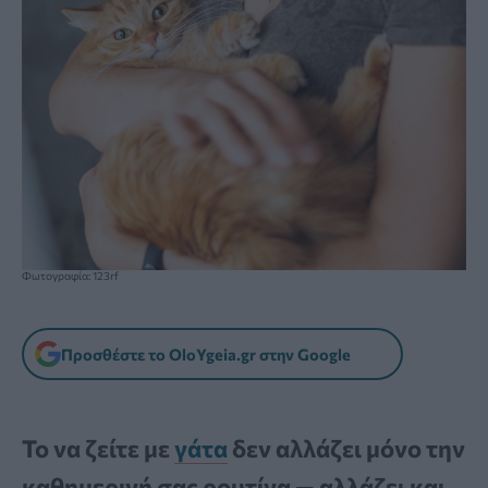
Φωτογραφία: 123rf
Προσθέστε το OloYgeia.gr στην Google
Το να ζείτε με
γάτα
δεν αλλάζει μόνο την
καθημερινή σας ρουτίνα — αλλάζει και