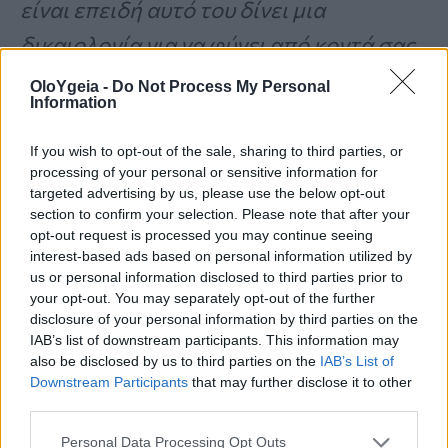
είναι επειδή αυτό του δίνει μια
δικαιολογία για να φύγει από κοντά σας,
ίσως πάει για έναν περίπατο ή
OloYgeia -
Do Not Process My Personal
Information
εξαφανίζεται για μερικές ώρες για να
“καθαρίσει το μυαλό του”».
If you wish to opt-out of the sale, sharing to third parties, or
processing of your personal or sensitive information for
targeted advertising by us, please use the below opt-out
section to confirm your selection. Please note that after your
«Με το να δημιουργεί καυγάδες μαζί
opt-out request is processed you may continue seeing
σας, επίσης απαλλάσσεται από τις
interest-based ads based on personal information utilized by
us or personal information disclosed to third parties prior to
τύψεις
που πιθανόν να αισθάνεται λόγω
your opt-out. You may separately opt-out of the further
disclosure of your personal information by third parties on the
της
απιστίας
και για εκείνον, αυτό
IAB’s list of downstream participants. This information may
δικαιολογεί τις πράξεις του».
also be disclosed by us to third parties on the
IAB’s List of
Downstream Participants
that may further disclose it to other
third parties.
Απιστία: 6 δικαιολογίες που
Personal Data Processing Opt Outs