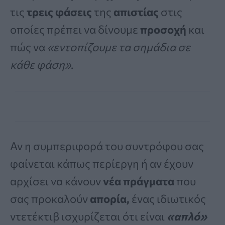
τις
τρεις φάσεις
της
απιστίας
στις
οποίες πρέπει να δίνουμε
προσοχή
και
πώς να
«εντοπίζουμε τα σημάδια σε
κάθε φάση»
.
Αν η συμπεριφορά του συντρόφου σας
φαίνεται κάπως περίεργη ή αν έχουν
αρχίσει να κάνουν
νέα πράγματα
που
σας προκαλούν
απορία,
ένας ιδιωτικός
ντετέκτιβ ισχυρίζεται ότι είναι
«απλό»