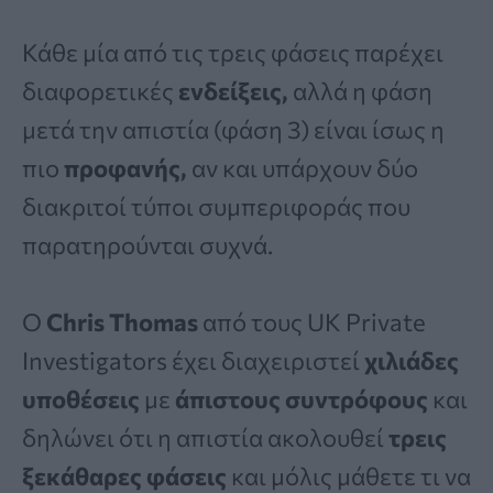
Κάθε μία από τις τρεις φάσεις παρέχει
διαφορετικές
ενδείξεις,
αλλά η φάση
μετά την απιστία (φάση 3) είναι ίσως η
πιο
προφανής,
αν και υπάρχουν δύο
διακριτοί τύποι συμπεριφοράς που
παρατηρούνται συχνά.
Ο
Chris Thomas
από τους UK Private
Investigators έχει διαχειριστεί
χιλιάδες
υποθέσεις
με
άπιστους συντρόφους
και
δηλώνει ότι η απιστία ακολουθεί
τρεις
ξεκάθαρες φάσεις
και μόλις μάθετε τι να