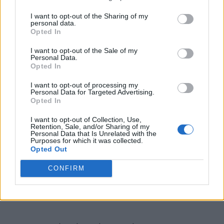
χρησιμοποιούν όσοι απατούν – Πώς θα
I want to opt-out of the Sharing of my
personal data.
τους καταλάβετε
Opted In
I want to opt-out of the Sale of my
Personal Data.
Φάση 3 – Το μετά
Opted In
I want to opt-out of processing my
Η
τρίτη φάση
συμβαίνει μετά την
πράξη
Personal Data for Targeted Advertising.
Opted In
της
απιστίας,
και αυτό μπορεί να είναι
I want to opt-out of Collection, Use,
ένα
συναισθηματικό
χάος
. Είτε σας
Retention, Sale, and/or Sharing of my
Personal Data that Is Unrelated with the
«βομβαρδίζουν με αγάπη»
είτε σας
Purposes for which it was collected.
Opted Out
κάνουν να αισθάνεστε
«χωρίς αξία».
CONFIRM
Ο Chris εξηγεί: