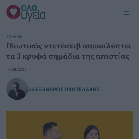
Μετάβαση
στο
Main
περιεχόμενο
Men
ΣΧΈΣΕΙΣ
Ιδιωτικός ντετέκτιβ αποκαλύπτει
τα 3 κρυφά σημάδια της απιστίας
14/09/2025
ΑΛΈΞΑΝΔΡΟΣ ΠΑΝΤΕΛΆΚΗΣ