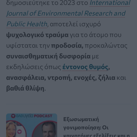
δημοσιεύτηκε το 2023 στο
International
Journal of Environmental Research and
Public Health
, αποτελεί ισχυρό
ψυχολογικό τραύμα
για το άτομο που
υφίσταται την
προδοσία,
προκαλώντας
συναισθηματική δυσφορία
με
εκδηλώσεις όπως
έντονος θυμός
,
ανασφάλεια, ντροπή, ενοχές, ζήλια
και
βαθιά θλίψη
.
Εξωσωματική
γονιμοποίηση: Οι
καινοτόμες εξελίξεις και η