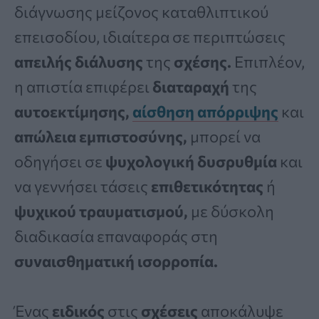
διάγνωσης μείζονος καταθλιπτικού
επεισοδίου, ιδιαίτερα σε περιπτώσεις
απειλής διάλυσης
της
σχέσης.
Επιπλέον,
η απιστία επιφέρει
διαταραχή
της
αυτοεκτίμησης,
αίσθηση απόρριψης
και
απώλεια εμπιστοσύνης,
μπορεί να
οδηγήσει σε
ψυχολογική δυσρυθμία
και
να γεννήσει τάσεις
επιθετικότητας
ή
ψυχικού τραυματισμού,
με δύσκολη
διαδικασία επαναφοράς στη
συναισθηματική ισορροπία.
Ένας
ειδικός
στις
σχέσεις
αποκάλυψε