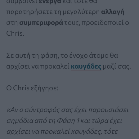
συμβαίνει
ενεργά
και τότε θα
παρατηρήσετε τη μεγαλύτερη
αλλαγή
στη
συμπεριφορά
τους, προειδοποιεί ο
Chris.
Σε αυτή τη φάση, το ένοχο άτομο θα
αρχίσει να προκαλεί
καυγάδες
μαζί σας.
Ο Chris εξήγησε:
«Αν ο σύντροφός σας έχει παρουσιάσει
σημάδια από τη Φάση 1 και τώρα έχει
αρχίσει να προκαλεί καυγάδες, τότε