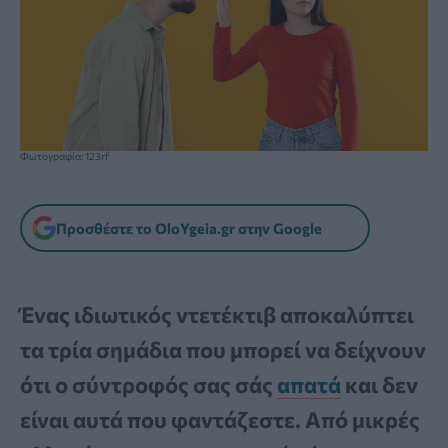
Φωτογραφία: 123rf
Προσθέστε το OloYgeia.gr στην Google
Ένας ιδιωτικός ντετέκτιβ αποκαλύπτει
τα τρία σημάδια που μπορεί να δείχνουν
ότι ο σύντροφός σας σάς
απατά
και δεν
είναι αυτά που φαντάζεστε. Από μικρές