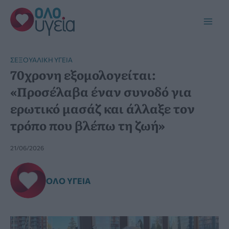
Μετάβαση
στο
Main
περιεχόμενο
Men
ΣΕΞΟΥΑΛΙΚΉ ΥΓΕΊΑ
70χρονη εξομολογείται:
«Προσέλαβα έναν συνοδό για
ερωτικό μασάζ και άλλαξε τον
τρόπο που βλέπω τη ζωή»
21/06/2026
ΌΛΟ ΥΓΕΊΑ