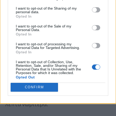
I want to opt-out of the Sharing of my
Κατά τη διάρκεια των τριών ωρών που
personal data.
Opted In
πέρασαν μαζί, η Gail Rice δεν ένιωσε
I want to opt-out of the Sale of my
Personal Data.
καμία απολύτως
αισθησιακή
ή
Opted In
σεξουαλική διέγερση
.
I want to opt-out of processing my
Personal Data for Targeted Advertising.
Opted In
«
Φοβόμουν ότι θα αποκοιμηθώ από την
I want to opt-out of Collection, Use,
Retention, Sale, and/or Sharing of my
ανία, ενώ είχε ακουμπήσει το κεφάλι του
Personal Data that Is Unrelated with the
Purposes for which it was collected.
στον ώμο μου σαν παιδί
», περιγράφει.
Opted Out
CONFIRM
Τελικά, του ζήτησε να αποχωρήσει 20
λεπτά νωρίτερα.