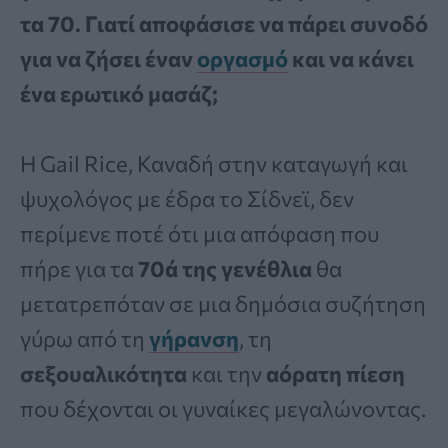
τα 70. Γιατί αποφάσισε να πάρει συνοδό
για να ζήσει έναν
οργασμό
και να κάνει
ένα ερωτικό μασάζ;
Η Gail Rice, Καναδή στην καταγωγή και
ψυχολόγος με έδρα το Σίδνεϊ, δεν
περίμενε ποτέ ότι μια απόφαση που
πήρε για τα
70ά της γενέθλια
θα
μετατρεπόταν σε μια δημόσια συζήτηση
γύρω από τη
γήρανση
, τη
σεξουαλικότητα
και την
αόρατη πίεση
που δέχονται οι γυναίκες μεγαλώνοντας.