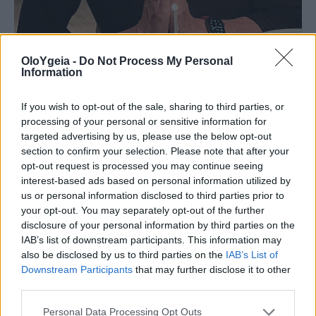
OloYgeia -
Do Not Process My Personal
Information
If you wish to opt-out of the sale, sharing to third parties, or
Φωτογραφία: Gail Rice
processing of your personal or sensitive information for
targeted advertising by us, please use the below opt-out
section to confirm your selection. Please note that after your
«Φοβόμουν ότι θα αποκοιμηθώ
opt-out request is processed you may continue seeing
από την ανία»
interest-based ads based on personal information utilized by
us or personal information disclosed to third parties prior to
your opt-out. You may separately opt-out of the further
Η συνάντηση όχι μόνο δεν
disclosure of your personal information by third parties on the
IAB’s list of downstream participants. This information may
ανταποκρίθηκε στις προσδοκίες της,
also be disclosed by us to third parties on the
IAB’s List of
Downstream Participants
that may further disclose it to other
αλλά άφησε πίσω της ένα
αίσθημα
third parties.
απογοήτευσης.
Personal Data Processing Opt Outs