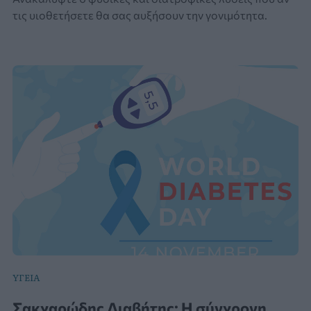
τις υιοθετήσετε θα σας αυξήσουν την γονιμότητα.
YΓΕΊΑ
Σακχαρώδης Διαβήτης: Η σύγχρονη