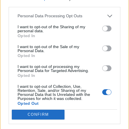
third parties.
Personal Data Processing Opt Outs
EXPERT'S OPINION
I want to opt-out of the Sharing of my
personal data.
Σύνδρομο Πολυκυστικών Ωοθηκών:
Opted In
Πώς μπορεί να ευθύνεται για τις κακές
I want to opt-out of the Sale of my
επιδόσεις των μαθητών
Personal Data.
Opted In
Χαρούλα Μπιλάλη
I want to opt-out of processing my
Personal Data for Targeted Advertising.
Αν και συχνά θεωρείται αποκλειστικά αναπαραγωγικό
Opted In
ζήτημα, το Σύνδρομο Πολυκυστικών Ωοθηκών PCOS
I want to opt-out of Collection, Use,
μπορεί να έχει εκτεταμένες επιπτώσεις στη γνωστική
Retention, Sale, and/or Sharing of my
Personal Data that Is Unrelated with the
λειτουργία, στα επίπεδα ενέργειας και στη
Purposes for which it was collected.
συναισθηματική ευεξία, τα οποία είναι απαραίτητα για
Opted Out
την ακαδημαϊκή επιτυχία
CONFIRM