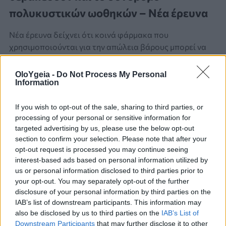
πολυκυστικών ωοθηκών – Νέα έρευνα
Νέα έρευνα δείχνει ότι κοινά φάρμακα που
χρησιμοποιούνται για την απώλεια βάρους μπορεί να
αντιμετωπίσουν το σύνδρομο πολυκυστικών ωοθηκών
(ΣΠΩ) και να βελτιώσουν τα συμπτώματα.
OloYgeia -
Do Not Process My Personal
Information
If you wish to opt-out of the sale, sharing to third parties, or
processing of your personal or sensitive information for
targeted advertising by us, please use the below opt-out
section to confirm your selection. Please note that after your
opt-out request is processed you may continue seeing
interest-based ads based on personal information utilized by
us or personal information disclosed to third parties prior to
your opt-out. You may separately opt-out of the further
disclosure of your personal information by third parties on the
IAB’s list of downstream participants. This information may
also be disclosed by us to third parties on the
IAB’s List of
Downstream Participants
that may further disclose it to other