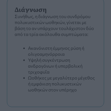
Διάγνωση
Συνήθως, η διάγνωση του συνδρόμου
πολυκυστικών ωοθηκών, γίνεται με
βάση το αν υπάρχουν τουλάχιστον δύο
από τα τρία ακόλουθα συμπτώματα:
Ακανόνιστη έμμηνος ρύση ή
ολιγοαμηνόρροια
Υψηλή συγκέντρωση
ανδρογόνων ή υπερβολική
τριχοφυΐα
Ωοθήκες με μεγαλύτερο μέγεθος
ή εμφάνιση πολυκυστικών
ωοθηκών στον υπέρηχο