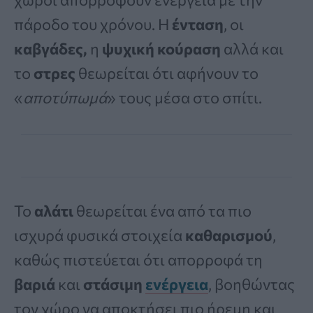
πάροδο του χρόνου. Η
ένταση
, οι
καβγάδες,
η
ψυχική κούραση
αλλά και
το
στρες
θεωρείται ότι αφήνουν το
«
αποτύπωμά
» τους μέσα στο σπίτι.
Το
αλάτι
θεωρείται ένα από τα πιο
ισχυρά φυσικά στοιχεία
καθαρισμού
,
καθώς πιστεύεται ότι απορροφά τη
βαριά
και
στάσιμη
ενέργεια
, βοηθώντας
τον χώρο να αποκτήσει πιο ήρεμη και