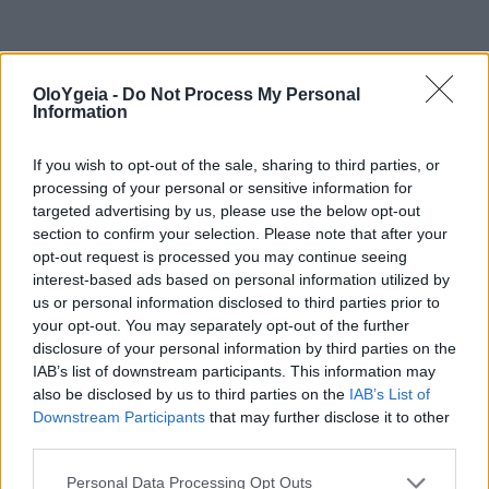
OloYgeia -
Do Not Process My Personal
Information
Διαβάστε Περισσότερα
If you wish to opt-out of the sale, sharing to third parties, or
Μαύρο αλάτι: Το ενισχυτικό γεύσης που
processing of your personal or sensitive information for
μπορεί να ενισχύσει το έντερο και να
targeted advertising by us, please use the below opt-out
ενδυναμώσει μαλλιά και δέρμα
section to confirm your selection. Please note that after your
opt-out request is processed you may continue seeing
Ιωδιούχο αλάτι: Το ενισχυτικό γεύσης
interest-based ads based on personal information utilized by
us or personal information disclosed to third parties prior to
που μπορεί να ενισχύσει τον θυρεοειδή
your opt-out. You may separately opt-out of the further
και να καθαρίσει τον οργανισμό από
disclosure of your personal information by third parties on the
τοξίνες και βακτήρια
IAB’s list of downstream participants. This information may
also be disclosed by us to third parties on the
IAB’s List of
ΕΦΕΤ: Αύξηση αλατιού στο ψωμί παρά
Downstream Participants
that may further disclose it to other
third parties.
τις δεσμεύσεις-ανησυχία για τις
επιπτώσεις στη δημόσια υγεία
Personal Data Processing Opt Outs