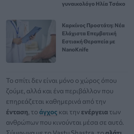
γυναικολόγο Ηλία Τσάκο
Καρκίνος Προστάτη: Νέα
Ελάχιστα Επεμβατική
Εστιακή Θεραπεία με
NanoKnife
Το σπίτι δεν είναι μόνο ο χώρος όπου
ζούμε, αλλά και ένα περιβάλλον που
επηρεάζεται καθημερινά από την
ένταση
, το
άγχος
και την
ενέργεια
των
ανθρώπων που κινούνται μέσα σε αυτό.
Σύμφωνα με το Vastu Shastra, το
αλάτι