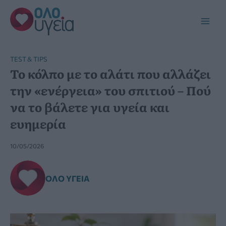
Μετάβαση
στο
Main
περιεχόμενο
Men
TEST & TIPS
Το κόλπο με το αλάτι που αλλάζει
την «ενέργεια» του σπιτιού – Πού
να το βάλετε για υγεία και
ευημερία
10/05/2026
ΌΛΟ ΥΓΕΊΑ