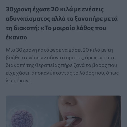
30χρονη έχασε 20 κιλά με ενέσεις
αδυνατίσματος αλλά τα ξαναπήρε μετά
τη διακοπή: «Το μοιραίο λάθος που
έκανα»
Μια 30χρονη κατάφερε να χάσει 20 κιλά με τη
βοήθεια ενέσεων αδυνατίσματος, όμως μετά τη
διακοπή της θεραπείας πήρε ξανά το βάρος που
είχε χάσει, αποκαλύπτοντας το λάθος που, όπως
λέει, έκανε.