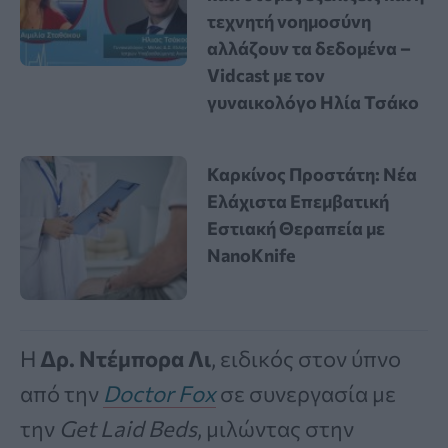
τεχνητή νοημοσύνη
αλλάζουν τα δεδομένα –
Vidcast με τον
γυναικολόγο Ηλία Τσάκο
Καρκίνος Προστάτη: Νέα
Ελάχιστα Επεμβατική
Εστιακή Θεραπεία με
NanoKnife
Η
Δρ. Ντέμπορα Λι
, ειδικός στον ύπνο
από την
Doctor Fox
σε συνεργασία με
την
Get Laid Beds
, μιλώντας στην