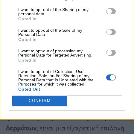
«
Αν έχετε Αγγλικό Κισσό στο
I want to opt-out of the Sharing of my
personal data.
υπνοδωμάτιο, θα διασφαλίσετε ότι
Opted In
αναπνέετε καθαρό αέρα ενώ κοιμάστε,
I want to opt-out of the Sale of my
Personal Data.
προστατεύοντάς σας από τα ενοχλητικά
Opted In
κρυολογήματα αυτόν τον χειμώνα
»,
I want to opt-out of processing my
Personal Data for Targeted Advertising.
προσθέτει.
Opted In
I want to opt-out of Collection, Use,
Retention, Sale, and/or Sharing of my
5. Αλόη Βέρα (Aloe Vera)
Personal Data that Is Unrelated with the
Purposes for which it was collected.
Opted Out
Η Αλόη Βέρα, που χρησιμοποιείται
CONFIRM
συνήθως για την αντιμετώπιση των
ηλιακών εγκαυμάτων και ερεθισμένων
δερμάτων
, είναι μια εξαιρετική επιλογή