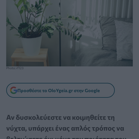
Photo: rf123
Προσθέστε το OloYgeia.gr στην Google
Αν δυσκολεύεστε να κοιμηθείτε τη
νύχτα, υπάρχει ένας απλός τρόπος να
βελτιώσετε όχι μόνο την ποιότητα του