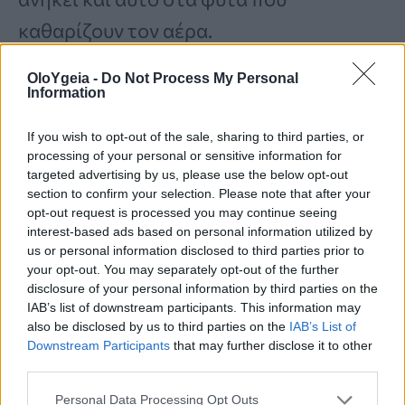
καθαρίζουν τον αέρα.
OloYgeia -
Do Not Process My Personal
Information
«Για όσους δεν γνωρίζουν
If you wish to opt-out of the sale, sharing to third parties, or
τον Αγγλικό Κισσό, είναι
processing of your personal or sensitive information for
γνωστό για τη
targeted advertising by us, please use the below opt-out
μείωση της
section to confirm your selection. Please note that after your
που μεταφέρεται
μούχλας
opt-out request is processed you may continue seeing
interest-based ads based on personal information utilized by
μέσω του αέρα, κάτι που
us or personal information disclosed to third parties prior to
your opt-out. You may separately opt-out of the further
ενισχύει την αναπνευστική
disclosure of your personal information by third parties on the
σας υγεία».
IAB’s list of downstream participants. This information may
also be disclosed by us to third parties on the
IAB’s List of
Downstream Participants
that may further disclose it to other
third parties.
Personal Data Processing Opt Outs