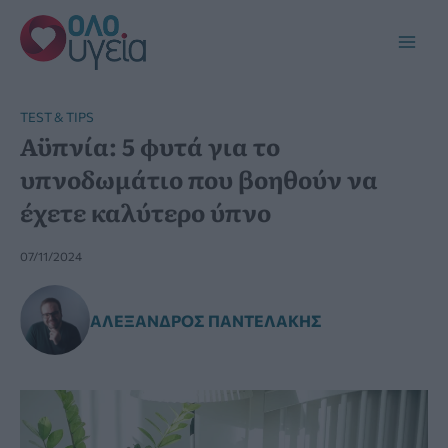
Μετάβαση
στο
Main
περιεχόμενο
Men
TEST & TIPS
Αϋπνία: 5 φυτά για το
υπνοδωμάτιο που βοηθούν να
έχετε καλύτερο ύπνο
07/11/2024
ΑΛΈΞΑΝΔΡΟΣ ΠΑΝΤΕΛΆΚΗΣ