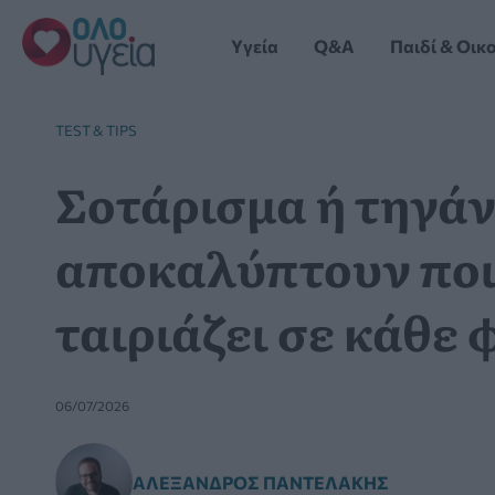
Μετάβαση
στο
Yγεία
Q&A
Παιδί & Οικ
περιεχόμενο
TEST & TIPS
Σοτάρισμα ή τηγάν
αποκαλύπτουν ποι
ταιριάζει σε κάθε
06/07/2026
ΑΛΈΞΑΝΔΡΟΣ ΠΑΝΤΕΛΆΚΗΣ