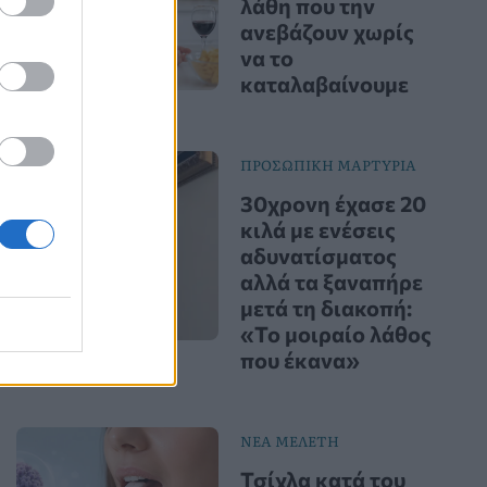
λάθη που την
ανεβάζουν χωρίς
να το
καταλαβαίνουμε
ΠΡΟΣΩΠΙΚΗ ΜΑΡΤΥΡΙΑ
30χρονη έχασε 20
κιλά με ενέσεις
αδυνατίσματος
αλλά τα ξαναπήρε
μετά τη διακοπή:
«Το μοιραίο λάθος
που έκανα»
ΝΕΑ ΜΕΛΕΤΗ
Τσίχλα κατά του