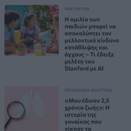
ΝΕΑ ΕΡΕΥΝΑ
Η ομιλία των
παιδιών μπορεί να
αποκαλύπτει τον
μελλοντικό κίνδυνο
κατάθλιψης και
άγχους – Τι έδειξε
μελέτη του
Stanford με AI
ΠΡΟΣΩΠΙΚΗ ΜΑΡΤΥΡΙΑ
«Μου έδιναν 2,5
χρόνια ζωής»: Η
ιστορία της
γυναίκας που
νίκησε τα