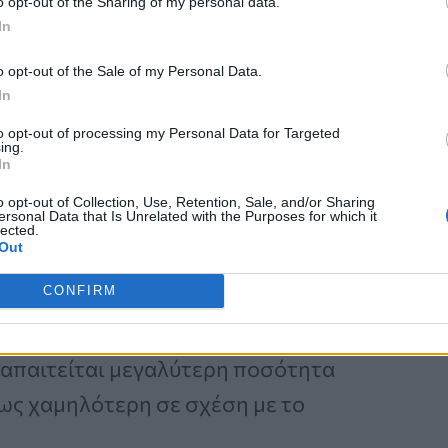
Επεμβατική Εστιακή
o opt-out of the Sharing of my personal data.
Θεραπεία με NanoKnife
In
o opt-out of the Sale of my Personal Data.
In
to opt-out of processing my Personal Data for Targeted
ing.
In
o opt-out of Collection, Use, Retention, Sale, and/or Sharing
ersonal Data that Is Unrelated with the Purposes for which it
ς δύο τεχνικές αφορά την ποσότητα
lected.
Out
ματος.
CONFIRM
ποσότητα λίπους
και σχετικά υψηλή
απαιτείται μεγαλύτερη ποσότητα
θως χαμηλότερη σε σχέση με το