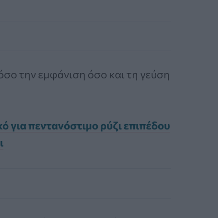
όσο την εμφάνιση όσο και τη γεύση
κό για πεντανόστιμο ρύζι επιπέδου
ι