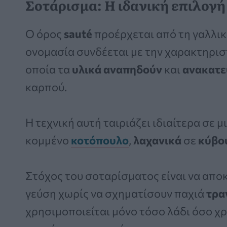
Σοτάρισμα: Η ιδανική επιλογή
Ο όρος
sauté
προέρχεται από τη γαλλικ
ονομασία συνδέεται με την χαρακτηριστ
οποία τα
υλικά αναπηδούν
και
ανακατε
καρπού.
Η τεχνική αυτή ταιριάζει ιδιαίτερα σε
κομμένο
κοτόπουλο
,
λαχανικά
σε
κύβο
Στόχος του σοταρίσματος είναι να απο
γεύση χωρίς να σχηματίσουν παχιά
τρα
χρησιμοποιείται μόνο τόσο λάδι όσο χρ