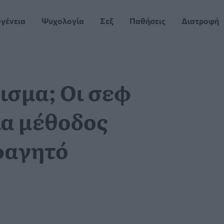
ογένεια
Ψυχολογία
Σεξ
Παθήσεις
Διατροφή
ισμα; Οι σεφ
α μέθοδος
 φαγητό