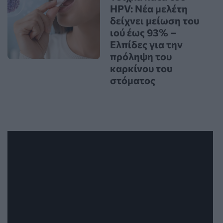
HPV: Νέα μελέτη
δείχνει μείωση του
ιού έως 93% –
Ελπίδες για την
πρόληψη του
καρκίνου του
στόματος