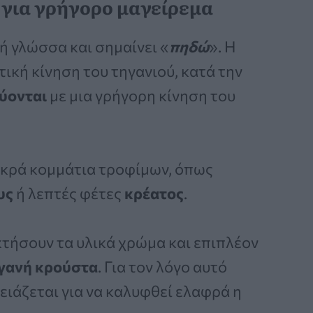
 για γρήγορο μαγείρεμα
ή γλώσσα και σημαίνει «
πηδώ
». Η
ική κίνηση του τηγανιού, κατά την
ύονται
με μια γρήγορη κίνηση του
 μικρά κομμάτια τροφίμων, όπως
υς
ή λεπτές φέτες
κρέατος
.
κτήσουν τα υλικά χρώμα και επιπλέον
γανή κρούστα
. Για τον λόγο αυτό
ειάζεται για να καλυφθεί ελαφρά η