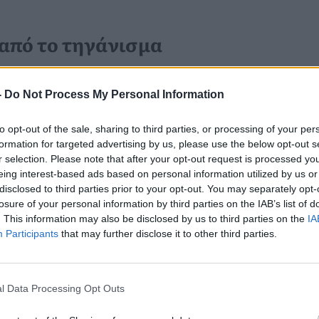
 από το τηγάνισμα
ύο από τις πιο διαδεδομένες τεχνικές
-
Do Not Process My Personal Information
ί τις συγχέουν, πρόκειται για
to opt-out of the sale, sharing to third parties, or processing of your per
διαφορετική ποσότητα λιπαρής ύλης,
formation for targeted advertising by us, please use the below opt-out s
ίας και οδηγούν σε ξεχωριστά
r selection. Please note that after your opt-out request is processed y
eing interest-based ads based on personal information utilized by us or
γή της τεχνικής μπορεί να
disclosed to third parties prior to your opt-out. You may separately opt-
losure of your personal information by third parties on the IAB’s list of
ύση ενός πιάτου.
. This information may also be disclosed by us to third parties on the
IA
Participants
that may further disclose it to other third parties.
Καρκίνος Προστάτη:
l Data Processing Opt Outs
Νέα Ελάχιστα