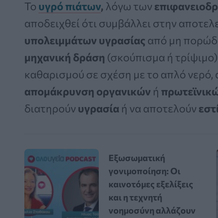
Το
υγρό πιάτων
,
λόγω των
επιφανειοδ
αποδειχθεί ότι συμβάλλει στην αποτε
υπολειμμάτων υγρασίας
από μη πορώδε
μηχανική δράση
(σκούπισμα ή τρίψιμο)
καθαρισμού σε σχέση με το απλό νερό,
απομάκρυνση οργανικών
ή
πρωτεϊνικ
διατηρούν
υγρασία
ή να αποτελούν
εστ
Εξωσωματική
γονιμοποίηση: Οι
καινοτόμες εξελίξεις
και η τεχνητή
νοημοσύνη αλλάζουν