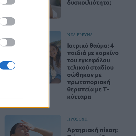
δυσκοιλιότητα;
ΝΕΑ ΕΡΕΥΝΑ
Ιατρικό θαύμα: 4
παιδιά με καρκίνο
του εγκεφάλου
τελικού σταδίου
σώθηκαν με
πρωτοποριακή
θεραπεία με Τ-
κύτταρα
ΠΡΟΣΟΧΗ
Αρτηριακή πίεση: