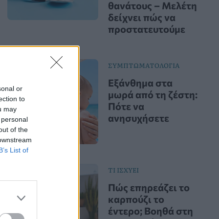
θανάτους – Μελέτη
δείχνει πώς να
προστατευτούμε
ΣΥΜΠΤΩΜΑΤΟΛΟΓΙΑ
Εξάνθημα στα
sonal or
μωρά από τη ζέστη:
ection to
Πότε να
ou may
ανησυχήσετε
 personal
out of the
 downstream
B’s List of
ΤΙ ΙΣΧΥΕΙ
Πώς επηρεάζει το
καρπούζι το
έντερο; Βοηθά στη