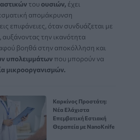
ραστικών
του
ουσιών,
έχει
λεσματική απομάκρυνση
ις επιφάνειες, όταν συνδυάζεται με
, αυξάνοντας την ικανότητα
 αφού βοηθά στην αποκόλληση και
ών υπολειμμάτων
που μπορούν να
ία μικροοργανισμών.
Καρκίνος Προστάτη:
Νέα Ελάχιστα
Επεμβατική Εστιακή
Θεραπεία με NanoKnife