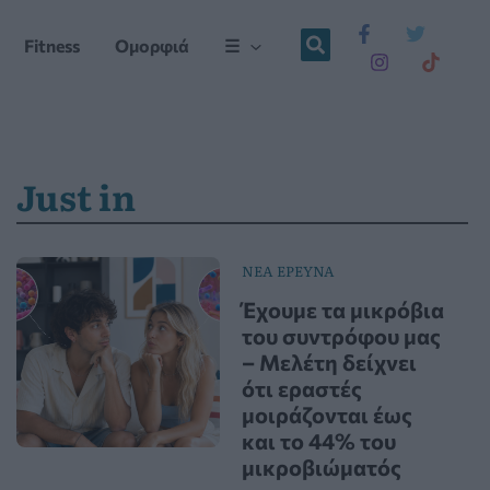
Fitness
Ομορφιά
☰
Just in
ΝΕΑ ΕΡΕΥΝΑ
Έχουμε τα μικρόβια
του συντρόφου μας
– Μελέτη δείχνει
ότι εραστές
μοιράζονται έως
και το 44% του
μικροβιώματός