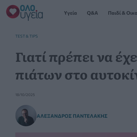
Μετάβαση
στο
Yγεία
Q&A
Παιδί & Οικ
περιεχόμενο
TEST & TIPS
Γιατί πρέπει να έχ
πιάτων στο αυτοκί
18/10/2025
ΑΛΈΞΑΝΔΡΟΣ ΠΑΝΤΕΛΆΚΗΣ