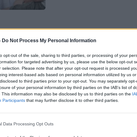
-
Do Not Process My Personal Information
 και ο καιρός γίνεται πιο
κρύος
και
to opt-out of the sale, sharing to third parties, or processing of your per
τηρούν
υγρασία
στα παράθυρα των
formation for targeted advertising by us, please use the below opt-out s
. Η
υγρασία
αρχίζει να γίνεται
r selection. Please note that after your opt-out request is processed y
eing interest-based ads based on personal information utilized by us or
ι στο
σπίτι
από τον Οκτώβριο και
disclosed to third parties prior to your opt-out. You may separately opt-
losure of your personal information by third parties on the IAB’s list of
 πέφτουν. Αυτό οφείλεται στο ότι ο
. This information may also be disclosed by us to third parties on the
IA
αντά την κρύα επιφάνεια των
Participants
that may further disclose it to other third parties.
ζονται
σταγονίδια νερού
καθώς ο
ς
ομίχλη
ή
θάμπωμα.
l Data Processing Opt Outs