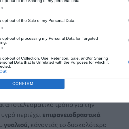
o opt-out of the Sharing of my personal data.
τά τη διάρκεια της
νύχτας,
όταν οι
In
ερες, πράγμα που σημαίνει ότι το
o opt-out of the Sale of my Personal Data.
 προσπαθώντας να την
In
ικούς, αυτό το πρόβλημα μπορεί να
to opt-out of processing my Personal Data for Targeted
ing.
πιάτων.
In
o opt-out of Collection, Use, Retention, Sale, and/or Sharing
ersonal Data that Is Unrelated with the Purposes for which it
lected.
Out
CONFIRM
άτων
στα στεγνά παράθυρα μέσα στο
αι αποτελεσματικό τρόπο για την
 υγρό περιέχει
επιφανειοδραστικά
υ
γυαλιού,
κάνοντάς το δυσκολότερο