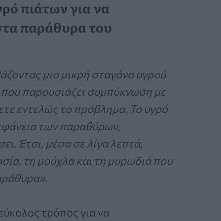
ρό πιάτων για να
στα παράθυρα του
άζοντας μια μικρή σταγόνα υγρού
που παρουσιάζει συμπύκνωση με
ετε εντελώς το πρόβλημα. Το υγρό
ιφάνεια των παραθύρων,
ι. Έτσι, μέσα σε λίγα λεπτά,
ασία, τη μούχλα και τη μυρωδιά που
αράθυρα».
 εύκολος τρόπος για να