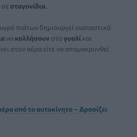
 σε
σταγονίδια.
 υγρό πιάτων δημιουργεί ουσιαστικά
ια
να
κολλήσουν
στο
γυαλί
και
νει στον αέρα είτε να απομακρυνθεί
αέρα από το αυτοκίνητο – Δροσίζει