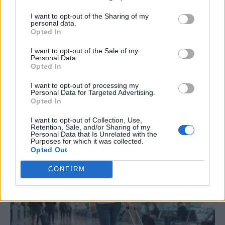
ακολουθεί το supermodel για να
I want to opt-out of the Sharing of my
διατηρείται πάντα αδύνατη: «Τρώω
personal data.
Opted In
ελάφι και βίσονα για πρωινό»
I want to opt-out of the Sale of my
Η Miranda Kerr ακολουθεί μια ιδιαίτερα αυστηρή
Personal Data.
Opted In
διατροφή για να διατηρεί τη λεπτή σιλουέτα της,
με το supermodel να αποκαλύπτει πως στο
I want to opt-out of processing my
Personal Data for Targeted Advertising.
πρωινό της περιλαμβάνει ακόμη και κρέας
Opted In
ελαφιού και βίσονα.
I want to opt-out of Collection, Use,
Retention, Sale, and/or Sharing of my
Personal Data that Is Unrelated with the
Purposes for which it was collected.
Opted Out
CONFIRM