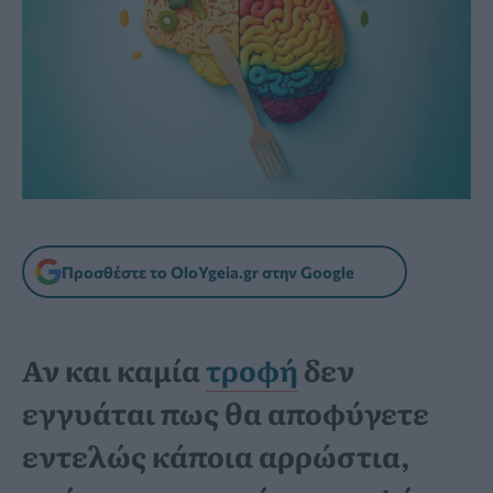
Προσθέστε το OloYgeia.gr στην Google
Αν και καμία
τροφή
δεν
εγγυάται πως θα αποφύγετε
εντελώς κάποια αρρώστια,