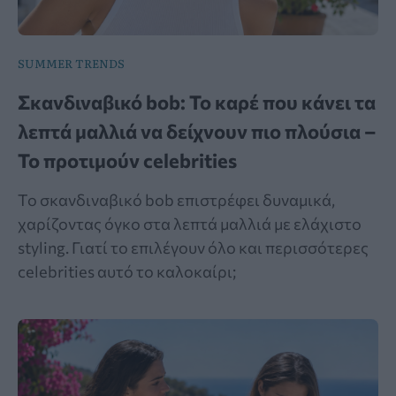
SUMMER TRENDS
Σκανδιναβικό bob: Το καρέ που κάνει τα
λεπτά μαλλιά να δείχνουν πιο πλούσια –
Το προτιμούν celebrities
Το σκανδιναβικό bob επιστρέφει δυναμικά,
χαρίζοντας όγκο στα λεπτά μαλλιά με ελάχιστο
styling. Γιατί το επιλέγουν όλο και περισσότερες
celebrities αυτό το καλοκαίρι;